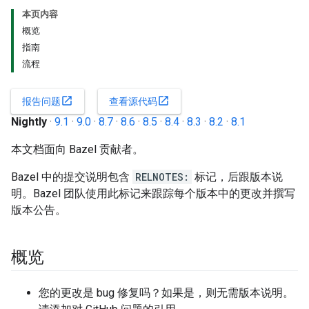
本页内容
概览
指南
流程
open_in_new
open_in_new
报告问题
查看源代码
Nightly
·
9.1
·
9.0
·
8.7
·
8.6
·
8.5
·
8.4
·
8.3
·
8.2
·
8.1
本文档面向 Bazel 贡献者。
Bazel 中的提交说明包含
RELNOTES:
标记，后跟版本说
明。Bazel 团队使用此标记来跟踪每个版本中的更改并撰写
版本公告。
概览
您的更改是 bug 修复吗？如果是，则无需版本说明。