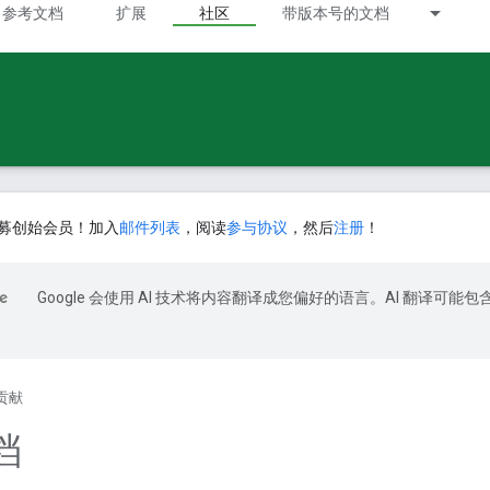
参考文档
扩展
社区
带版本号的文档
募创始会员！加入
邮件列表
，阅读
参与协议
，然后
注册
！
Google 会使用 AI 技术将内容翻译成您偏好的语言。AI 翻译可能包
贡献
档