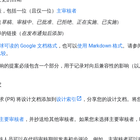
表，包括一位（且仅一位）
主审核者
（
草稿
、
审核中
、
已批准
、
已拒绝
、
正在实施
、
已实施
）
串的链接（
在发布通知后添加
）
可读的 Google 文档格式
，也可以
使用 Markdown 格式
。请参
比较
。
响的提案必须包含一个部分，用于记录对向后兼容性的影响（以
求
 (PR) 将设计文档添加到
设计索引
，分享您的设计文档。将您的
主要审核者
，并抄送给其他审核者。如果您未选择主要审核者，Baz
，审核人员可以在代码审核期间发表初步评论。例如，主审核者可