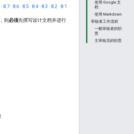
使用 Google 文
·
8.7
·
8.6
·
8.5
·
8.4
·
8.3
·
8.2
·
8.1
档
使用 Markdown
，则
必须
先撰写设计文档并进行
审核者工作流程
一般审核者的职
责
主审核员的职责
改