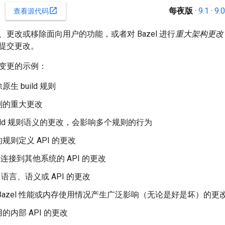
每夜版
·
9.1
·
9.0
open_in_new
查看源代码
更改或移除面向用户的功能，或者对 Bazel 进行
重大架构更改
提交更改。
变更的示例：
生 build 规则
则的重大更改
uild 规则语义的更改，会影响多个规则的行为
l 的规则定义 API 的更改
用于连接到其他系统的 API 的更改
ark 语言、语义或 API 的更改
Bazel 性能或内存使用情况产生广泛影响（无论是好是坏）的更
的内部 API 的更改