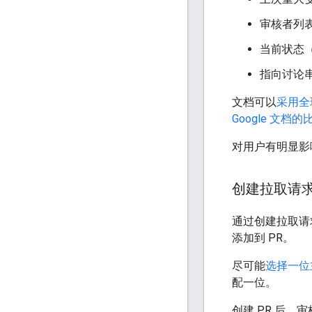
审核者列
当前状态
指向讨论
文档可以
采用全球
Google 文档的
对用户有明显影
创建拉取请
通过创建拉取请求
添加到 PR。
尽可能
选择一位
配一位。
创建 PR 后