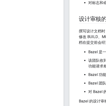
对标志和
设计审核
撰写设计文档时，
修改 BUILD、
档在提交前会经
Bazel
该团队收
功能请求
Bazel
Bazel
对 Baz
Bazel 的设