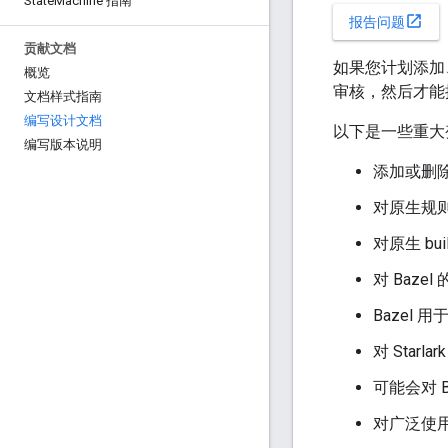
State
Machine 指南
open_in_new
报告问题
贡献文档
如果您计划添加、
概览
审核，然后才能
文档样式指南
编写设计文档
以下是一些重大
编写版本说明
添加或删除原
对原生规
对原生 b
对 Baze
Bazel 
对 Starl
可能会对 
对广泛使用