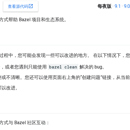
每夜版
·
9.1
·
9.0
open_in_new
查看源代码
式帮助 Bazel 项目和生态系统。
l 的过程中，您可能会发现一些可以改进的地方。 在以下情况下，
 崩溃，或者您遇到只能使用
bazel clean
解决的 bug。
整或不清晰。您还可以使用页面右上角的“创建问题”链接，从当
可以改进。
式与 Bazel 社区互动：