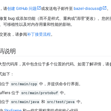
，请
创建 GitHub 问题
或发送电子邮件至
bazel-discuss@
。
修复 bug 或添加功能（而不是样式、重构或“清理”更改）。您
、可移植性以及对内存用量和性能的影响。
交更改，请参阅
补丁接受流程
。
代码说明
有一个大型代码库，其中包含位于多个位置的代码。如需了解详情，请
方式如下：
码位于
src/main/cpp
中，并提供命令行界面。
Buffers 位于
src/main/protobuf
中。
码位于
src/main/java
和
src/test/java
中。
由
SkyFrame
和一些实用程序组成的核心代码。