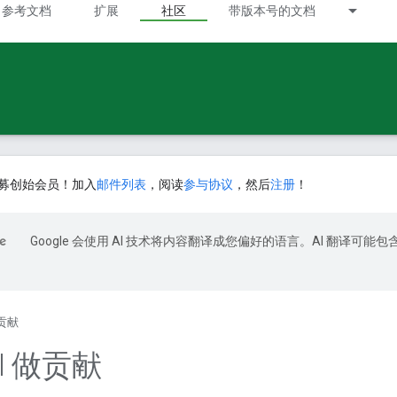
参考文档
扩展
社区
带版本号的文档
募创始会员！加入
邮件列表
，阅读
参与协议
，然后
注册
！
Google 会使用 AI 技术将内容翻译成您偏好的语言。AI 翻译可能包
贡献
el 做贡献