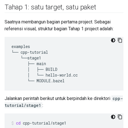
Tahap 1: satu target
,
satu paket
Saatnya membangun bagian pertama project. Sebagai
referensi visual, struktur bagian Tahap 1 project adalah:
examples

└── cpp-tutorial

    └──stage1

       ├── main

       │   ├── BUILD

       │   └── hello-world.cc

Jalankan perintah berikut untuk berpindah ke direktori
cpp-
tutorial/stage1
:
cd
cpp-tutorial/stage1