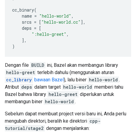
cc_binary
(
name
=
"hello-world"
,
srcs
=
[
"hello-world.cc"
],
deps
=
[
":hello-greet"
,
],
)
Dengan file
BUILD
ini, Bazel akan membangun library
hello-greet
terlebih dahulu (menggunakan aturan
cc_library
bawaan Bazel
), lalu biner
hello-world
.
Atribut
deps
dalam target
hello-world
memberi tahu
Bazel bahwa library
hello-greet
diperlukan untuk
membangun biner
hello-world
.
Sebelum dapat membuat project versi baru ini, Anda perlu
mengubah direktori, beralih ke direktori
cpp-
tutorial/stage2
dengan menjalankan: