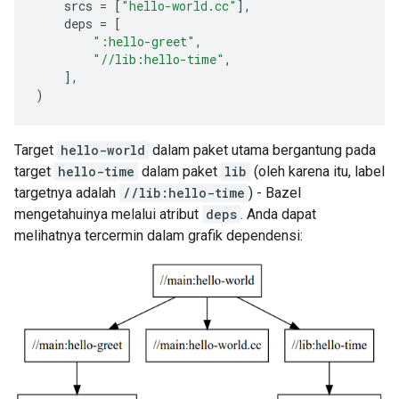
srcs
=
[
"hello-world.cc"
],
deps
=
[
":hello-greet"
,
"//lib:hello-time"
,
],
)
Target
hello-world
dalam paket utama bergantung pada
target
hello-time
dalam paket
lib
(oleh karena itu, label
targetnya adalah
//lib:hello-time
) - Bazel
mengetahuinya melalui atribut
deps
. Anda dapat
melihatnya tercermin dalam grafik dependensi: