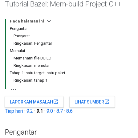
Tutorial Bazel: Mem-build Project C++
Pada halaman ini
Pengantar
Prasyarat
Ringkasan: Pengantar
Memulai
Memahami file BUILD
Ringkasan: memulai
Tahap 1: satu target, satu paket
Ringkasan: tahap 1
open_in_new
open_in_new
LAPORKAN MASALAH
LIHAT SUMBER
Tiap hari
·
9.2
·
9.1
·
9.0
·
8.7
·
8.6
Pengantar