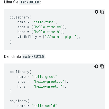
Lihat file
lib/BUILD
:
cc_library
(
name
=
"hello-time"
,
srcs
=
[
"hello-time.cc"
],
hdrs
=
[
"hello-time.h"
],
visibility
=
[
"//main:__pkg__"
],
)
Dan di file
main/BUILD
:
cc_library
(
name
=
"hello-greet"
,
srcs
=
[
"hello-greet.cc"
],
hdrs
=
[
"hello-greet.h"
],
)
cc_binary
(
name
=
"hello-world"
,