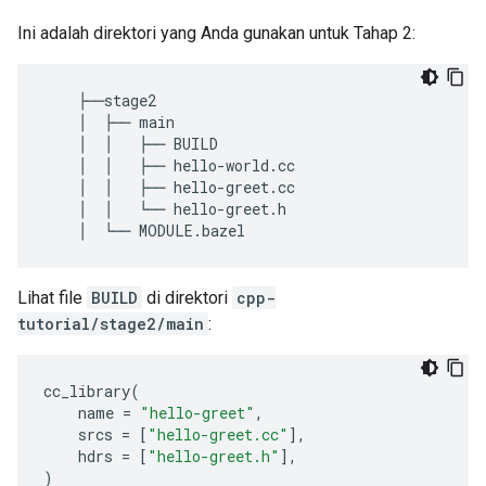
Ini adalah direktori yang Anda gunakan untuk Tahap 2:
    ├──stage2

    │  ├── main

    │  │   ├── BUILD

    │  │   ├── hello-world.cc

    │  │   ├── hello-greet.cc

    │  │   └── hello-greet.h

Lihat file
BUILD
di direktori
cpp-
tutorial/stage2/main
:
cc_library
(
name
=
"hello-greet"
,
srcs
=
[
"hello-greet.cc"
],
hdrs
=
[
"hello-greet.h"
],
)