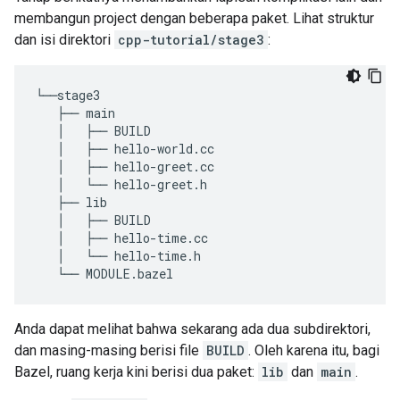
membangun project dengan beberapa paket. Lihat struktur
dan isi direktori
cpp-tutorial/stage3
:
└──stage3

   ├── main

   │   ├── BUILD

   │   ├── hello-world.cc

   │   ├── hello-greet.cc

   │   └── hello-greet.h

   ├── lib

   │   ├── BUILD

   │   ├── hello-time.cc

   │   └── hello-time.h

Anda dapat melihat bahwa sekarang ada dua subdirektori,
dan masing-masing berisi file
BUILD
. Oleh karena itu, bagi
Bazel, ruang kerja kini berisi dua paket:
lib
dan
main
.