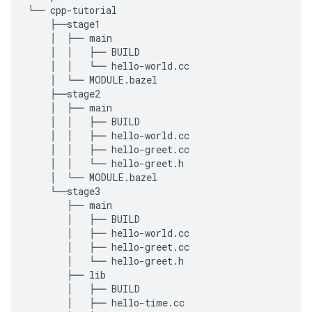
└── cpp-tutorial

    ├──stage1

    │  ├── main

    │  │   ├── BUILD

    │  │   └── hello-world.cc

    │  └── MODULE.bazel

    ├──stage2

    │  ├── main

    │  │   ├── BUILD

    │  │   ├── hello-world.cc

    │  │   ├── hello-greet.cc

    │  │   └── hello-greet.h

    │  └── MODULE.bazel

    └──stage3

       ├── main

       │   ├── BUILD

       │   ├── hello-world.cc

       │   ├── hello-greet.cc

       │   └── hello-greet.h

       ├── lib

       │   ├── BUILD

       │   ├── hello-time.cc
