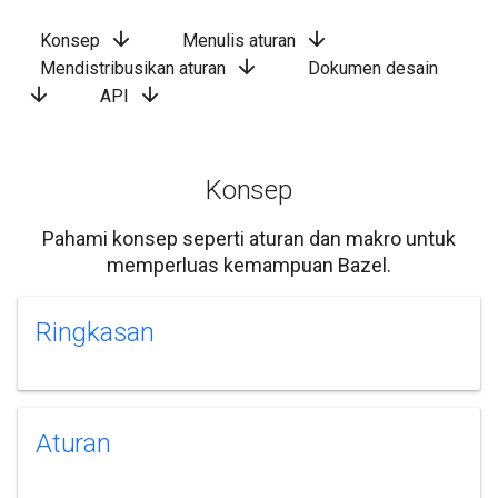
arrow_downward
arrow_downward
Konsep
Menulis aturan
arrow_downward
Mendistribusikan aturan
Dokumen desain
arrow_downward
arrow_downward
API
Konsep
Pahami konsep seperti aturan dan makro untuk
memperluas kemampuan Bazel.
Ringkasan
Aturan