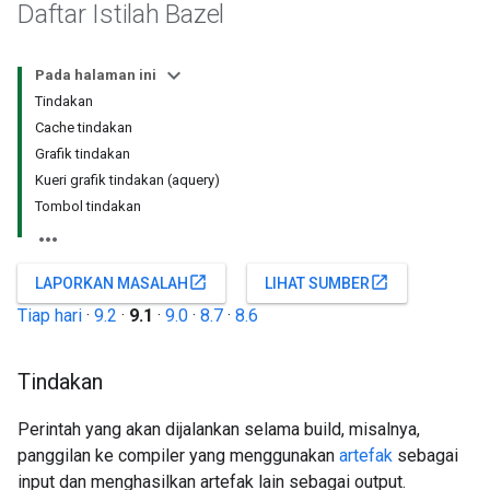
Daftar Istilah Bazel
Pada halaman ini
Tindakan
Cache tindakan
Grafik tindakan
Kueri grafik tindakan (aquery)
Tombol tindakan
open_in_new
open_in_new
LAPORKAN MASALAH
LIHAT SUMBER
Tiap hari
·
9.2
·
9.1
·
9.0
·
8.7
·
8.6
Tindakan
Perintah yang akan dijalankan selama build, misalnya,
panggilan ke compiler yang menggunakan
artefak
sebagai
input dan menghasilkan artefak lain sebagai output.