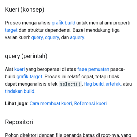
Kueri (konsep)
Proses menganalisis
grafik build
untuk memahami properti
target
dan struktur dependensi. Bazel mendukung tiga
varian kueri:
query
,
cquery
, dan
aquery
.
query (perintah)
Alat
kueri
yang beroperasi di atas
fase pemuatan
pasca-
build
grafik target
. Proses ini relatif cepat, tetapi tidak
dapat menganalisis efek
select()
,
flag build
,
artefak
, atau
tindakan build
.
Lihat juga:
Cara membuat kueri
,
Referensi kueri
Repositori
Pohon direktori dengan file penanda batas di root-nya, yang