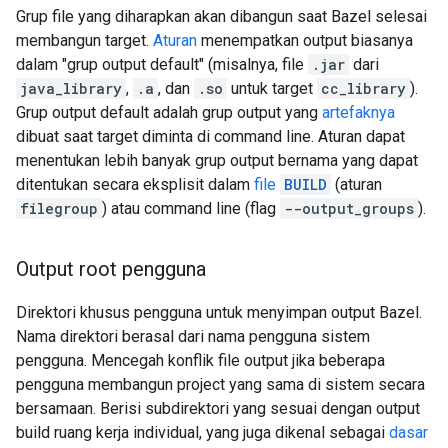
Grup file yang diharapkan akan dibangun saat Bazel selesai
membangun target.
Aturan
menempatkan output biasanya
dalam "grup output default" (misalnya, file
.jar
dari
java_library
,
.a
, dan
.so
untuk target
cc_library
).
Grup output default adalah grup output yang
artefaknya
dibuat saat target diminta di command line. Aturan dapat
menentukan lebih banyak grup output bernama yang dapat
ditentukan secara eksplisit dalam
file
BUILD
(aturan
filegroup
) atau command line (flag
--output_groups
).
Output root pengguna
Direktori khusus pengguna untuk menyimpan output Bazel.
Nama direktori berasal dari nama pengguna sistem
pengguna. Mencegah konflik file output jika beberapa
pengguna membangun project yang sama di sistem secara
bersamaan. Berisi subdirektori yang sesuai dengan output
build ruang kerja individual, yang juga dikenal sebagai
dasar