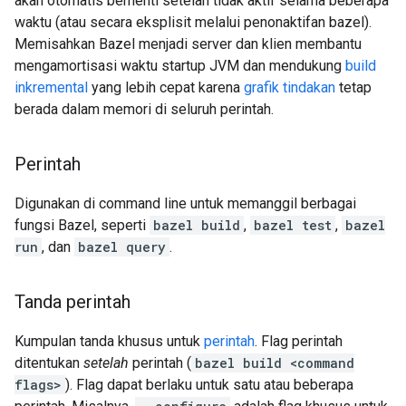
akan otomatis berhenti setelah tidak aktif selama beberapa
waktu (atau secara eksplisit melalui penonaktifan bazel).
Memisahkan Bazel menjadi server dan klien membantu
mengamortisasi waktu startup JVM dan mendukung
build
inkremental
yang lebih cepat karena
grafik tindakan
tetap
berada dalam memori di seluruh perintah.
Perintah
Digunakan di command line untuk memanggil berbagai
fungsi Bazel, seperti
bazel build
,
bazel test
,
bazel
run
, dan
bazel query
.
Tanda perintah
Kumpulan tanda khusus untuk
perintah
. Flag perintah
ditentukan
setelah
perintah (
bazel build <command
flags>
). Flag dapat berlaku untuk satu atau beberapa