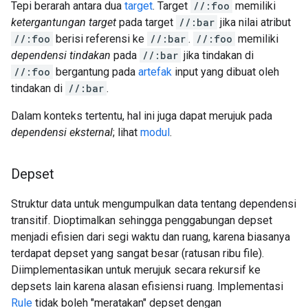
Tepi berarah antara dua
target
. Target
//:foo
memiliki
ketergantungan target
pada target
//:bar
jika nilai atribut
//:foo
berisi referensi ke
//:bar
.
//:foo
memiliki
dependensi tindakan
pada
//:bar
jika tindakan di
//:foo
bergantung pada
artefak
input yang dibuat oleh
tindakan di
//:bar
.
Dalam konteks tertentu, hal ini juga dapat merujuk pada
dependensi eksternal
; lihat
modul
.
Depset
Struktur data untuk mengumpulkan data tentang dependensi
transitif. Dioptimalkan sehingga penggabungan depset
menjadi efisien dari segi waktu dan ruang, karena biasanya
terdapat depset yang sangat besar (ratusan ribu file).
Diimplementasikan untuk merujuk secara rekursif ke
depsets lain karena alasan efisiensi ruang. Implementasi
Rule
tidak boleh "meratakan" depset dengan