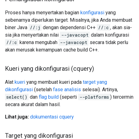
Proses hanya menyertakan bagian
konfigurasi
yang
sebenarnya diperlukan target. Misalnya, jika Anda membuat
biner Java
//:j
dengan dependensi C++
//:c
, akan sia-
sia jika menyertakan nilai
--javacopt
dalam konfigurasi
//:c
karena mengubah
--javacopt
secara tidak perlu
akan merusak kemampuan cache build C++.
Kueri yang dikonfigurasi (cquery)
Alat
kueri
yang membuat kueri pada
target yang
dikonfigurasi
(setelah
fase analisis
selesai). Artinya,
select()
dan
flag build
(seperti
--platforms
) tercermin
secara akurat dalam hasil.
Lihat juga:
dokumentasi cquery
Target yang dikonfigurasi