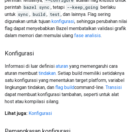
perintah. Misalnya,
--configure
adalah flag khusus untuk
perintah
bazel sync
, tetapi
--keep_going
berlaku
untuk
sync
,
build
,
test
, dan lainnya. Flag sering
digunakan untuk tujuan
konfigurasi
, sehingga perubahan nilai
flag dapat menyebabkan Bazel membatalkan validasi grafik
dalam memori dan memulai ulang
fase analisis
.
Konfigurasi
Informasi di luar definisi
aturan
yang memengaruhi cara
aturan membuat
tindakan
. Setiap build memiliki setidaknya
satu konfigurasi yang menentukan target platform, variabel
lingkungan tindakan, dan
flag build
command-line.
Transisi
dapat membuat konfigurasi tambahan, seperti untuk alat
host atau kompilasi silang.
Lihat juga:
Konfigurasi
Pemangkasan konfigurasi