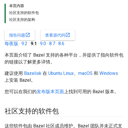
本页内容
社区支持的软件包
社区支持的架构
open_in_new
open_in_new
报告问题
查看源代码
每夜版
·
9.2
·
9.1
·
9.0
·
8.7
·
8.6
本页面介绍了 Bazel 支持的各种平台，并提供了指向软件包
的链接以了解更多详情。
建议使用
Bazelisk
在
Ubuntu Linux
、
macOS
和
Windows
上安装 Bazel。
您可以在我们的
发布版本页面
上找到可用的 Bazel 版本。
社区支持的软件包
这些软件包由 Bazel 社区成员维护。Bazel 团队并未正式支