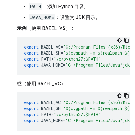
PATH
：添加 Python 目录。
JAVA_HOME
：设置为 JDK 目录。
示例
（使用 BAZEL_V
S
）：
export
BAZEL_VS
=
"C:/Program Files (x86)/Micro
export
BAZEL_SH
=
"$(cygpath -m $(realpath $(wh
export
PATH
=
"/c/python27:$PATH"
export
JAVA_HOME
=
"C:/Program Files/Java/jdk-2
或（使用 BAZEL_V
C
）：
export
BAZEL_VC
=
"C:/Program Files (x86)/Micro
export
BAZEL_SH
=
"$(cygpath -m $(realpath $(wh
export
PATH
=
"/c/python27:$PATH"
export
JAVA_HOME
=
"C:/Program Files/Java/jdk-2