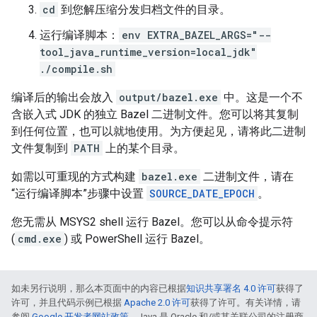
cd
到您解压缩分发归档文件的目录。
运行编译脚本：
env EXTRA_BAZEL_ARGS="--
tool_java_runtime_version=local_jdk"
./compile.sh
编译后的输出会放入
output/bazel.exe
中。这是一个不
含嵌入式 JDK 的独立 Bazel 二进制文件。您可以将其复制
到任何位置，也可以就地使用。为方便起见，请将此二进制
文件复制到
PATH
上的某个目录。
如需以可重现的方式构建
bazel.exe
二进制文件，请在
“运行编译脚本”步骤中设置
SOURCE_DATE_EPOCH
。
您无需从 MSYS2 shell 运行 Bazel。您可以从命令提示符
(
cmd.exe
) 或 PowerShell 运行 Bazel。
如未另行说明，那么本页面中的内容已根据
知识共享署名 4.0 许可
获得了
许可，并且代码示例已根据
Apache 2.0 许可
获得了许可。有关详情，请
参阅
Google 开发者网站政策
。Java 是 Oracle 和/或其关联公司的注册商