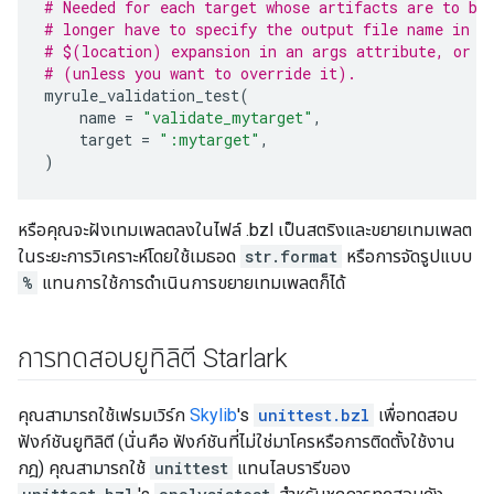
# Needed for each target whose artifacts are to be
# longer have to specify the output file name in a
# $(location) expansion in an args attribute, or t
# (unless you want to override it).
myrule_validation_test
(
name
=
"validate_mytarget"
,
target
=
":mytarget"
,
)
หรือคุณจะฝังเทมเพลตลงในไฟล์ .bzl เป็นสตริงและขยายเทมเพลต
ในระยะการวิเคราะห์โดยใช้เมธอด
str.format
หรือการจัดรูปแบบ
%
แทนการใช้การดำเนินการขยายเทมเพลตก็ได้
การทดสอบยูทิลิตี Starlark
คุณสามารถใช้เฟรมเวิร์ก
Skylib
's
unittest.bzl
เพื่อทดสอบ
ฟังก์ชันยูทิลิตี (นั่นคือ ฟังก์ชันที่ไม่ใช่มาโครหรือการติดตั้งใช้งาน
กฎ) คุณสามารถใช้
unittest
แทนไลบรารีของ