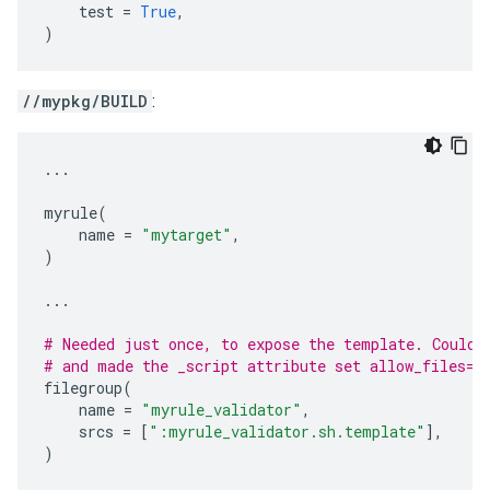
test
=
True
,
)
//mypkg/BUILD
:
...
myrule
(
name
=
"mytarget"
,
)
...
# Needed just once, to expose the template. Could 
# and made the _script attribute set allow_files=T
filegroup
(
name
=
"myrule_validator"
,
srcs
=
[
":myrule_validator.sh.template"
],
)