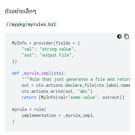
ตัวอย่างเล็กๆ
//mypkg/myrules.bzl
:
MyInfo
=
provider
(
fields
=
{
"val"
:
"string value"
,
"out"
:
"output File"
,
})
def
_myrule_impl
(
ctx
):
"""Rule that just generates a file and returns
out
=
ctx
.
actions
.
declare_file
(
ctx
.
label
.
name
ctx
.
actions
.
write
(
out
,
"abc"
)
return
[
MyInfo
(
val
=
"some value"
,
out
=
out
)]
myrule
=
rule
(
implementation
=
_myrule_impl
,
)