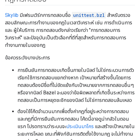
Skylib
มีเฟรมเวิร์กการทดสอบชื่อ
unittest.bzl
สำหรับตรวจ
สอบลักษณะการทำงานของกฎในเวลาวิเคราะห์ เช่น การดำเนินการ
และ ผู้ให้บริการ การทดสอบดังกล่าวเรียกว่า "การทดสอบการ
วิเคราะห์" และปัจจุบันเป็นตัวเลือกที่ดีที่สุดสำหรับการทดสอบการ
ทำงานภายในของกฎ
ข้อควรระวังบางประการ
การยืนยันการทดสอบเกิดขึ้นภายในบิลด์ ไม่ใช่กระบวนการตัว
เรียกใช้การทดสอบแยกต่างหาก เป้าหมายที่สร้างขึ้นโดยการ
ทดสอบต้องมีชื่อที่ไม่ขัดแย้งกับเป้าหมายจากการทดสอบอื่นๆ
หรือจากบิลด์ Bazel จะมองว่าข้อผิดพลาดที่เกิดขึ้นระหว่างการ
ทดสอบเป็นการหยุดชะงักของบิลด์ ไม่ใช่การทดสอบล้มเหลว
ต้องใช้โค้ดจำนวนมากเพื่อตั้งค่ากฎที่อยู่ระหว่างการทดสอบ
และกฎที่มีการยืนยันการทดสอบ โค้ดนี้อาจดูน่ากลัวในตอน
แรก โปรดทราบว่าระบบจะ
ประเมินมาโคร
และสร้างเป้าหมายใน
ระยะการโหลด ขณะที่ฟังก์ชันการติดตั้งใช้งานกฎ จะไม่ทำงาน