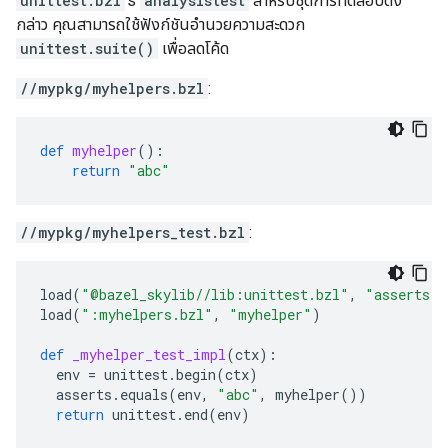
unittest.bzl
's
analysistest
สำหรับชุดการทดสอบดัง
กล่าว คุณสามารถใช้ฟังก์ชันอำนวยความสะดวก
unittest.suite()
เพื่อลดโค้ด
//mypkg/myhelpers.bzl
:
def
myhelper
():
return
"abc"
//mypkg/myhelpers_test.bzl
:
load
(
"@bazel_skylib//lib:unittest.bzl"
,
"asserts"
,
load
(
":myhelpers.bzl"
,
"myhelper"
)
def
_myhelper_test_impl
(
ctx
):
env
=
unittest
.
begin
(
ctx
)
asserts
.
equals
(
env
,
"abc"
,
myhelper
())
return
unittest
.
end
(
env
)