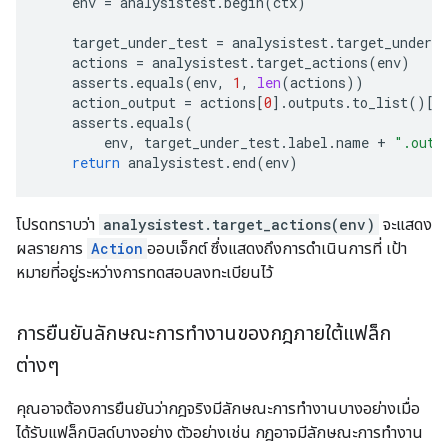
env
=
analysistest
.
begin
(
ctx
)
target_under_test
=
analysistest
.
target_under_t
actions
=
analysistest
.
target_actions
(
env
)
asserts
.
equals
(
env
,
1
,
len
(
actions
))
action_output
=
actions
[
0
]
.
outputs
.
to_list
()[
0
asserts
.
equals
(
env
,
target_under_test
.
label
.
name
+
".out"
return
analysistest
.
end
(
env
)
โปรดทราบว่า
analysistest.target_actions(env)
จะแสดง
ผลรายการ
Action
ออบเจ็กต์ ซึ่งแสดงถึงการดำเนินการที่ เป้า
หมายที่อยู่ระหว่างการทดสอบลงทะเบียนไว้
การยืนยันลักษณะการทำงานของกฎภายใต้แฟล็ก
ต่างๆ
คุณอาจต้องการยืนยันว่ากฎจริงมีลักษณะการทำงานบางอย่างเมื่อ
ได้รับแฟล็กบิลด์บางอย่าง ตัวอย่างเช่น กฎอาจมีลักษณะการทำงาน