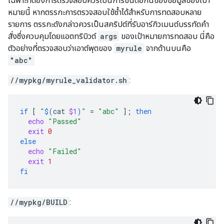
เฉพาะที่ต้องการตรวจสอบควรเป็นการขึ้นต่อกันของข้อมูลของเป้า
หมายนี้ หากตรรกะการตรวจสอบใช้ซ้ำได้สำหรับการทดสอบหลาย
รายการ ตรรกะดังกล่าวควรเป็นสคริปต์ที่รับอาร์กิวเมนต์บรรทัดคำ
สั่งซึ่งควบคุมโดยแอตทริบิวต์
args
ของเป้าหมายการทดสอบ นี่คือ
ตัวอย่างที่ตรวจสอบว่าเอาต์พุตของ
myrule
จากด้านบนคือ
"abc"
//mypkg/myrule_validator.sh
:
if
[
"
$(
cat
$1
)
"
=
"abc"
]
;
then
echo
"Passed"
exit
0
else
echo
"Failed"
exit
1
fi
//mypkg/BUILD
: