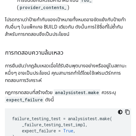
การขึ้นต่อกันควรมีคำนำหน้าเป็น
foo_
(
provider_contents_
)
โปรดทราบว่าป้ายกำกับของเป้าหมายทั้งหมดอาจขัดแย้งกับป้ายกำ
กับอื่นๆ ในแพ็กเกจ BUILD เดียวกัน ดังนั้นการใช้ชื่อที่ไม่ซ้ำกัน
สำหรับการทดสอบจึงเป็นประโยชน์
การทดสอบความล้มเหลว
การยืนยันว่ากฎล้มเหลวเมื่อได้รับอินพุตบางอย่างหรืออยู่ในสถานะ
หนึ่งๆ อาจเป็นประโยชน์ คุณสามารถทำได้โดยใช้เฟรมเวิร์กการ
ทดสอบการวิเคราะห์
กฎการทดสอบที่สร้างด้วย
analysistest.make
ควรระบุ
expect_failure
ดังนี้
failure_testing_test
=
analysistest
.
make
(
_failure_testing_test_impl
,
expect_failure
=
True
,