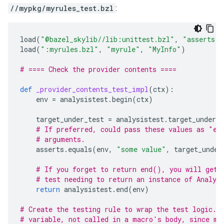
//mypkg/myrules_test.bzl
:
load
(
"@bazel_skylib//lib:unittest.bzl"
,
"asserts"
,
load
(
":myrules.bzl"
,
"myrule"
,
"MyInfo"
)
# ==== Check the provider contents ====
def
_provider_contents_test_impl
(
ctx
):
env
=
analysistest
.
begin
(
ctx
)
target_under_test
=
analysistest
.
target_under_t
# If preferred, could pass these values as "ex
# arguments.
asserts
.
equals
(
env
,
"some value"
,
target_under
# If you forget to return end(), you will get 
# test needing to return an instance of Analys
return
analysistest
.
end
(
env
)
# Create the testing rule to wrap the test logic. 
# variable, not called in a macro's body, since ma