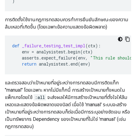
)
การติดตั้งใช้งานกฎการทดสอบควรทำการยืนยันลักษณะของความ
ล้มเหลวที่เกิดขึ้น (โดยเฉพาะข้อความแสดงข้อผิดพลาด)
def
_failure_testing_test_impl
(
ctx
):
env
=
analysistest
.
begin
(
ctx
)
asserts
.
expect_failure
(
env
,
"This rule should 
return
analysistest
.
end
(
env
)
และตรวจสอบว่าเป้าหมายที่อยู่ระหว่างการทดสอบมีการติดแท็ก
"manual" โดยเฉพาะ หากไม่มีแท็กนี้ การสร้างเป้าหมายทั้งหมดใน
แพ็กเกจโดยใช้
:all
จะส่งผลให้มีการสร้างเป้าหมายที่ตั้งใจให้ล้ม
เหลวและแสดงข้อผิดพลาดของบิลด์ เมื่อใช้ 'manual' ระบบจะสร้าง
เป้าหมายที่อยู่ระหว่างการทดสอบก็ต่อเมื่อมีการระบุอย่างชัดเจน หรือ
เป็นทรัพยากร Dependency ของเป้าหมายที่ไม่ใช่ 'manual' (เช่น
กฎการทดสอบ)