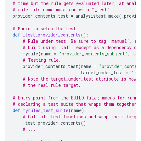
# time but the rule gets evaluated later, at analy
# rule, its name must end with "_test".
provider_contents_test
=
analysistest
.
make
(
_provid
# Macro to setup the test.
def
_test_provider_contents
():
# Rule under test. Be sure to tag 'manual', as
# built using `:all` except as a dependency of
myrule
(
name
=
"provider_contents_subject"
,
tag
# Testing rule.
provider_contents_test
(
name
=
"provider_conten
target_under_test
=
":p
# Note the target_under_test attribute is how 
# the real rule target.
# Entry point from the BUILD file; macro for runni
# declaring a test suite that wraps them together.
def
myrules_test_suite
(
name
):
# Call all test functions and wrap their targe
_test_provider_contents
()
# ...