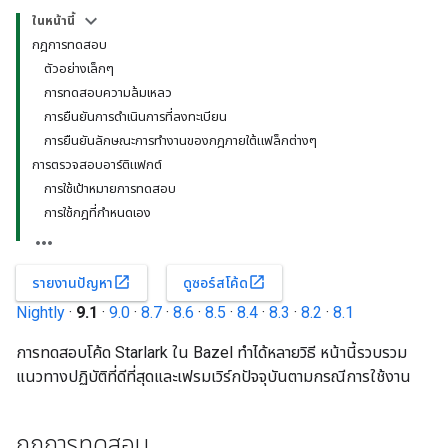
ในหน้านี้
กฎการทดสอบ
ตัวอย่างเล็กๆ
การทดสอบความล้มเหลว
การยืนยันการดำเนินการที่ลงทะเบียน
การยืนยันลักษณะการทำงานของกฎภายใต้แฟล็กต่างๆ
การตรวจสอบอาร์ติแฟกต์
การใช้เป้าหมายการทดสอบ
การใช้กฎที่กำหนดเอง
open_in_new
open_in_new
รายงานปัญหา
ดูซอร์สโค้ด
Nightly
·
9.1
·
9.0
·
8.7
·
8.6
·
8.5
·
8.4
·
8.3
·
8.2
·
8.1
การทดสอบโค้ด Starlark ใน Bazel ทำได้หลายวิธี หน้านี้รวบรวม
แนวทางปฏิบัติที่ดีที่สุดและเฟรมเวิร์กปัจจุบันตามกรณีการใช้งาน
กฎการทดสอบ