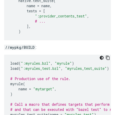
native
.
test_suite
(
name
=
name
,
tests
=
[
":provider_contents_test"
,
# ...
],
)
//mypkg/BUILD
:
load
(
":myrules.bzl"
,
"myrule"
)
load
(
":myrules_test.bzl"
,
"myrules_test_suite"
)
# Production use of the rule.
myrule
(
name
=
"mytarget"
,
)
# Call a macro that defines targets that perform t
# and that can be executed with "bazel test" to re
myrules_test_suite
(
name
=
"myrules_test"
)