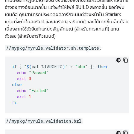
เทมเพลตที่กฎใหม่สร้างขึ้น ซึ่งเกี่ยวข้องกับตรรกะ Starlark และการ
อ้างอิงทางอ้อมมากขึ้น แต่จะทำให้ไฟล์ BUILD สะอาดขึ้น ข้อดีเพิ่ม
เติมคือ คุณสามารถประมวลผลอาร์กิวเมนต์ล่วงหน้าใน Starlark
แทนที่จะทำในสคริปต์ และสคริปต์จะอธิบายตัวเองได้มากขึ้นเล็กน้อย
เนื่องจากใช้ตัวยึดตำแหน่งสัญลักษณ์ (สำหรับการแทนที่) แทน
ตัวเลข (สำหรับอาร์กิวเมนต์)
//mypkg/myrule_validator.sh.template
:
if
[
"
$(
cat
%TARGET%
)
"
=
"abc"
]
;
then
echo
"Passed"
exit
0
else
echo
"Failed"
exit
1
fi
//mypkg/myrule_validation.bzl
: