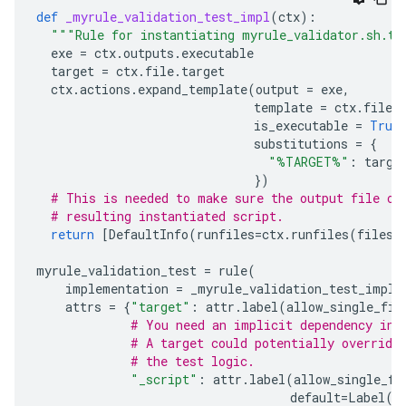
def
_myrule_validation_test_impl
(
ctx
):
"""Rule for instantiating myrule_validator.sh.te
exe
=
ctx
.
outputs
.
executable
target
=
ctx
.
file
.
target
ctx
.
actions
.
expand_template
(
output
=
exe
,
template
=
ctx
.
file
.
is_executable
=
True
substitutions
=
{
"%TARGET%"
:
targe
})
# This is needed to make sure the output file of
# resulting instantiated script.
return
[
DefaultInfo
(
runfiles
=
ctx
.
runfiles
(
files
=
myrule_validation_test
=
rule
(
implementation
=
_myrule_validation_test_impl
,
attrs
=
{
"target"
:
attr
.
label
(
allow_single_fil
# You need an implicit dependency in 
# A target could potentially override
# the test logic.
"_script"
:
attr
.
label
(
allow_single_fi
default
=
Label
(
"