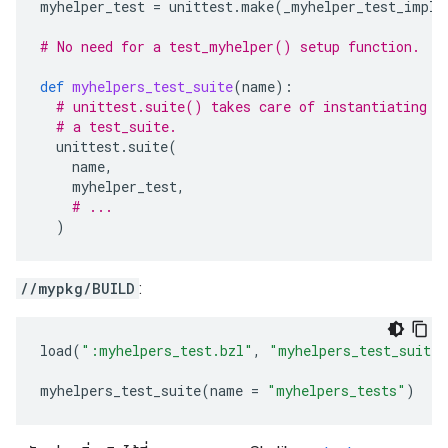
myhelper_test
=
unittest
.
make
(
_myhelper_test_impl
)
# No need for a test_myhelper() setup function.
def
myhelpers_test_suite
(
name
):
# unittest.suite() takes care of instantiating t
# a test_suite.
unittest
.
suite
(
name
,
myhelper_test
,
# ...
)
//mypkg/BUILD
:
load
(
":myhelpers_test.bzl"
,
"myhelpers_test_suite"
myhelpers_test_suite
(
name
=
"myhelpers_tests"
)