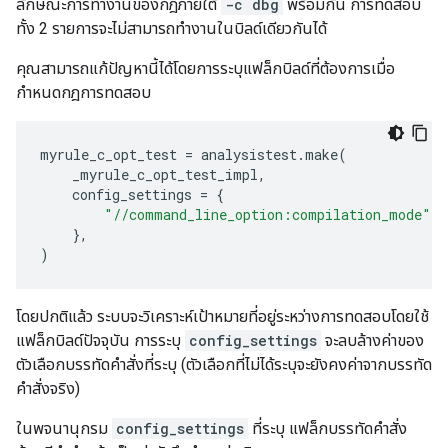
ลักษณะการทำงานของกฎภายใต้
-c dbg
พร้อมกัน การทดสอบ
ทั้ง 2 รายการจะไม่สามารถทำงานในบิลด์เดียวกันได้
คุณสามารถแก้ปัญหานี้ได้โดยการระบุแฟล็กบิลด์ที่ต้องการเมื่อ
กำหนดกฎการทดสอบ
myrule_c_opt_test
=
analysistest
.
make
(
_myrule_c_opt_test_impl
,
config_settings
=
{
"//command_line_option:compilation_mode"
:
},
)
โดยปกติแล้ว ระบบจะวิเคราะห์เป้าหมายที่อยู่ระหว่างการทดสอบโดยใช้
แฟล็กบิลด์ปัจจุบัน การระบุ
config_settings
จะลบล้างค่าของ
ตัวเลือกบรรทัดคำสั่งที่ระบุ (ตัวเลือกที่ไม่ได้ระบุจะยังคงค่าจากบรรทัด
คำสั่งจริง)
ในพจนานุกรม
config_settings
ที่ระบุ แฟล็กบรรทัดคำสั่ง