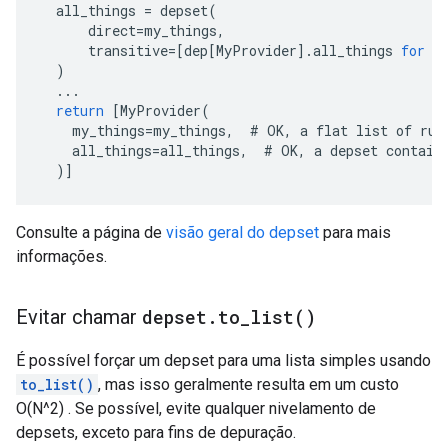
all_things
=
depset
(
direct
=
my_things
,
transitive
=[
dep[MyProvider
]
.
all_things
for
d
)
...
return
[
MyProvider(
    my_things=my_things,  # OK, a flat list of rul
    all_things=all_things,  # OK, a depset contain
  )
]
Consulte a página de
visão geral do depset
para mais
informações.
Evitar chamar
depset
.
to_list(
)
É possível forçar um depset para uma lista simples usando
to_list()
, mas isso geralmente resulta em um custo
O(N^2) . Se possível, evite qualquer nivelamento de
depsets, exceto para fins de depuração.