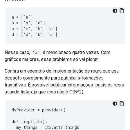
a = ['a']

b = ['b', 'a']

c = ['c', 'b', 'a']

Nesse caso,
'a'
é mencionado quatro vezes. Com
gráficos maiores, esse problema só vai piorar.
Confira um exemplo de implementação de regra que usa
depsets corretamente para publicar informações
transitivas. É possível publicar informações locais da regra
usando listas, já que isso não é O(N^2).
MyProvider
=
provider
()
def
_impl
(
ctx
)
:
my_things
=
ctx
.
attr
.
things