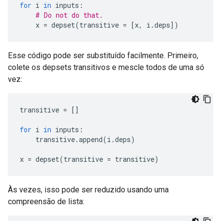
for
i
in
inputs
:
# Do not do that.
x
=
depset
(
transitive
=
[
x
,
i
.
deps
])
Esse código pode ser substituído facilmente. Primeiro,
colete os depsets transitivos e mescle todos de uma só
vez:
transitive
=
[]
for
i
in
inputs
:
transitive
.
append
(
i
.
deps
)
x
=
depset
(
transitive
=
transitive
)
Às vezes, isso pode ser reduzido usando uma
compreensão de lista: