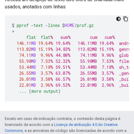
usados, anotados com linhas:
$
pprof
-
text
-
lines
$
HOME
/
prof
.
gz
>

flat
flat
%   sum%        cum   cum%
146.11
MB
19.64
% 19.64%   146.11MB 19.64%  androi
113.02
MB
15.19
% 34.83%   113.02MB 15.19%  genrul
74.11
MB
9.96
% 44.80%    74.11MB  9.96%  glob <
55.98
MB
7.53
% 52.32%    55.98MB  7.53%  filegr
53.44
MB
7.18
% 59.51%    53.44MB  7.18%  sh_tes
26.55
MB
3.57
% 63.07%    26.55MB  3.57%  _gener
26.01
MB
3.50
% 66.57%    26.01MB  3.50%  _build
22.01
MB
2.96
% 69.53%    22.01MB  2.96%  _build
...
(
more
output
)
Exceto em caso de indicação contrária, o conteúdo desta página é
licenciado de acordo com a
Licença de atribuição 4.0 do Creative
Commons
, e as amostras de código são licenciadas de acordo com a