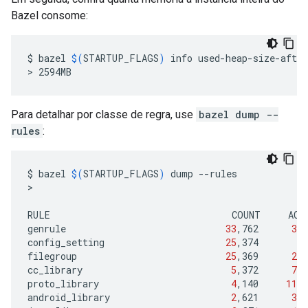
Bazel consome:
$
bazel
$(
STARTUP_FLAGS
)
info
used-heap-size-after
>
Para detalhar por classe de regra, use
bazel dump --
rules
:
$
bazel
$(
STARTUP_FLAGS
)
dump
--rules

>

RULE
COUNT
ACT
genrule
33
,762
33
,
config_setting
25
,374
filegroup
25
,369
25
,
cc_library
5
,372
73
,
proto_library
4
,140
110
,
android_library
2
,621
36
,