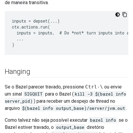
de maneira transitiva.
inputs = depset(...)

ctx.actions.run(

  inputs = inputs,  # Do 
*not*
 turn inputs into a l
  ...

Hanging
Se o Bazel parecer travado, pressione
Ctrl-\
ou envie
um sinal
SIGQUIT
para o Bazel (
kill -3 $(bazel info
server_pid)
) para receber um despejo de thread no
arquivo
$(bazel info output_base)/server/jvm.out
.
Como talvez não seja possível executar
bazel info
se o
Bazel estiver travado, o
output_base
diretório