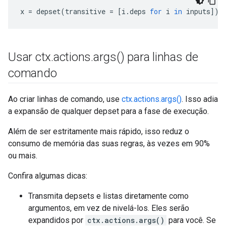
x
=
depset
(
transitive
=
[
i
.
deps
for
i
in
inputs
])
Usar ctx
.
actions
.
args(
) para linhas de
comando
Ao criar linhas de comando, use
ctx.actions.args()
. Isso adia
a expansão de qualquer depset para a fase de execução.
Além de ser estritamente mais rápido, isso reduz o
consumo de memória das suas regras, às vezes em 90%
ou mais.
Confira algumas dicas:
Transmita depsets e listas diretamente como
argumentos, em vez de nivelá-los. Eles serão
expandidos por
ctx.actions.args()
para você. Se