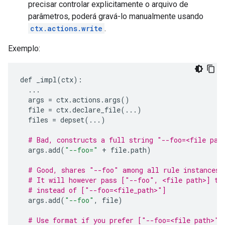
precisar controlar explicitamente o arquivo de
parâmetros, poderá gravá-lo manualmente usando
ctx.actions.write
.
Exemplo:
def
_impl
(
ctx
):
...
args
=
ctx
.
actions
.
args
()
file
=
ctx
.
declare_file
(
...
)
files
=
depset
(
...
)
# Bad, constructs a full string "--foo=<file pat
args
.
add
(
"--foo="
+
file
.
path
)
# Good, shares "--foo" among all rule instances,
# It will however pass ["--foo", <file path>] to
# instead of ["--foo=<file_path>"]
args
.
add
(
"--foo"
,
file
)
# Use format if you prefer ["--foo=<file path>"]