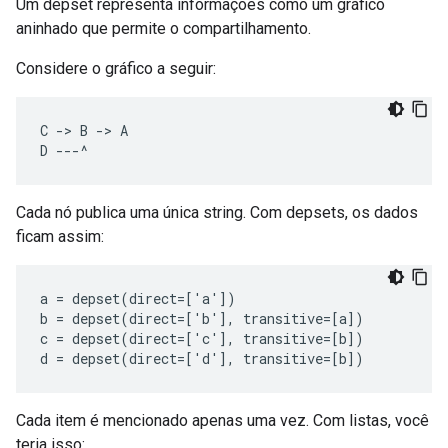
Um depset representa informações como um gráfico
aninhado que permite o compartilhamento.
Considere o gráfico a seguir:
C -> B -> A

Cada nó publica uma única string. Com depsets, os dados
ficam assim:
a
=
depset
(
direct
=[
'a'
]
)
b
=
depset
(
direct
=[
'b'
]
,
transitive
=[
a
]
)
c
=
depset
(
direct
=[
'c'
]
,
transitive
=[
b
]
)
d
=
depset
(
direct
=[
'd'
]
,
transitive
=[
b
]
)
Cada item é mencionado apenas uma vez. Com listas, você
teria isso: