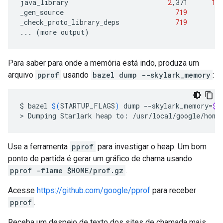
java_library
2
,371
12
_gen_source
719
2
,
_check_proto_library_deps
719
...
(
more
output
)
Para saber para onde a memória está indo, produza um
arquivo
pprof
usando
bazel dump --skylark_memory
:
$
bazel
$(
STARTUP_FLAGS
)
dump
--skylark_memory
=
$H
>
Dumping
Starlark
heap
to:
/usr/local/google/home
Use a ferramenta
pprof
para investigar o heap. Um bom
ponto de partida é gerar um gráfico de chama usando
pprof -flame $HOME/prof.gz
.
Acesse
https://github.com/google/pprof
para receber
pprof
.
Receba um despejo de texto dos sites de chamada mais