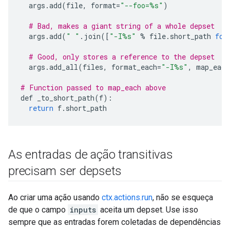
args
.
add
(
file
,
format
=
"--foo=
%s
"
)
# Bad, makes a giant string of a whole depset
args
.
add
(
" "
.
join
([
"-I
%s
"
%
file
.
short_path
for
# Good, only stores a reference to the depset
args
.
add_all
(
files
,
format_each
=
"-I
%s
"
,
map_each
# Function passed to map_each above
def
_to_short_path
(
f
):
return
f
.
short_path
As entradas de ação transitivas
precisam ser depsets
Ao criar uma ação usando
ctx.actions.run
, não se esqueça
de que o campo
inputs
aceita um depset. Use isso
sempre que as entradas forem coletadas de dependências