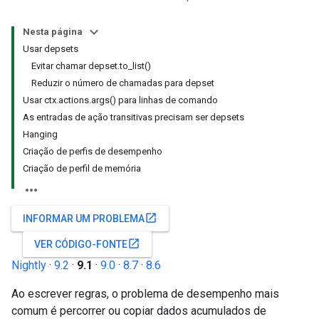
Nesta página
Usar depsets
Evitar chamar depset.to_list()
Reduzir o número de chamadas para depset
Usar ctx.actions.args() para linhas de comando
As entradas de ação transitivas precisam ser depsets
Hanging
Criação de perfis de desempenho
Criação de perfil de memória
open_in_new
INFORMAR UM PROBLEMA
open_in_new
VER CÓDIGO-FONTE
Nightly
·
9.2
·
9.1
·
9.0
·
8.7
·
8.6
Ao escrever regras, o problema de desempenho mais
comum é percorrer ou copiar dados acumulados de