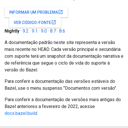
open_in_new
INFORMAR UM PROBLEMA
open_in_new
VER CÓDIGO-FONTE
Nightly
·
9.2
·
9.1
·
9.0
·
8.7
·
8.6
A documentação padrão neste site representa a versão
mais recente no HEAD. Cada versão principal e secundária
com suporte terá um snapshot da documentação narrativa e
de referência que segue o ciclo de vida do suporte à
versão do Bazel.
Para conferir a documentação das versões estáveis do
Bazel, use o menu suspenso "Documentos com versão".
Para conferir a documentação de versões mais antigas do
Bazel anteriores a fevereiro de 2022, acesse
docs.bazel.build
.