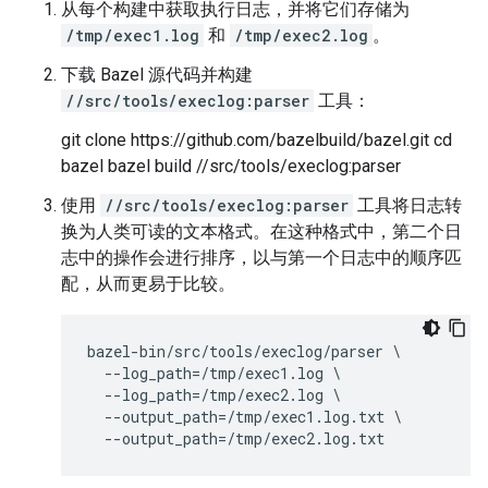
从每个构建中获取执行日志，并将它们存储为
/tmp/exec1.log
和
/tmp/exec2.log
。
下载 Bazel 源代码并构建
//src/tools/execlog:parser
工具：
git clone https://github.com/bazelbuild/bazel.git cd
bazel bazel build //src/tools/execlog:parser
使用
//src/tools/execlog:parser
工具将日志转
换为人类可读的文本格式。在这种格式中，第二个日
志中的操作会进行排序，以与第一个日志中的顺序匹
配，从而更易于比较。
bazel
-
bin
/
src
/
tools
/
execlog
/
parser
--
log_path
=/
tmp
/
exec1
.
log
--
log_path
=/
tmp
/
exec2
.
log
--
output_path
=/
tmp
/
exec1
.
log
.
txt
--
output_path
=/
tmp
/
exec2
.
log
.
txt