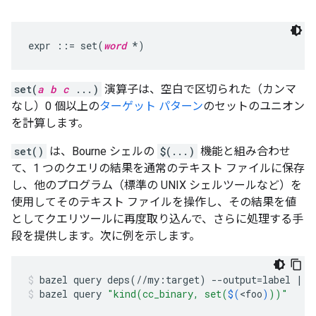
expr ::= set(
word
set(
a
b
c
...)
演算子は、空白で区切られた（カンマ
なし）0 個以上の
ターゲット パターン
のセットのユニオン
を計算します。
set()
は、Bourne シェルの
$(...)
機能と組み合わせ
て、1 つのクエリの結果を通常のテキスト ファイルに保存
し、他のプログラム（標準の UNIX シェルツールなど）を
使用してそのテキスト ファイルを操作し、その結果を値
としてクエリツールに再度取り込んで、さらに処理する手
段を提供します。次に例を示します。
bazel
query
deps
(
//my:target
)
--output
=
label
|
g
bazel
query
"kind(cc_binary, set(
$(
<foo
)
))"