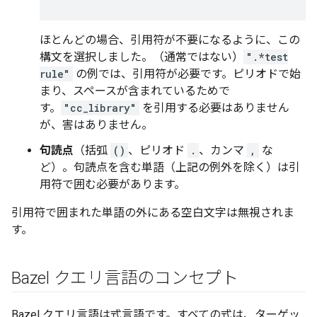
ほとんどの場合、引用符が不要になるように、この
構文を選択しました。（通常ではない）
".*test
rule"
の例では、引用符が必要です。ピリオドで始
まり、スペースが含まれているためで
す。
"cc_library"
を引用する必要はありません
が、害はありません。
句読点
（括弧
()
、ピリオド
.
、カンマ
,
な
ど）。句読点を含む単語（上記の例外を除く）は引
用符で囲む必要があります。
引用符で囲まれた単語の外にある空白文字は無視されま
す。
Bazel クエリ言語のコンセプト
Bazel クエリ言語は式言語です。すべての式は、ターゲッ