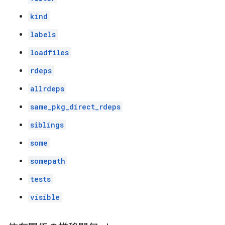
kind
labels
loadfiles
rdeps
allrdeps
same_pkg_direct_rdeps
siblings
some
somepath
tests
visible