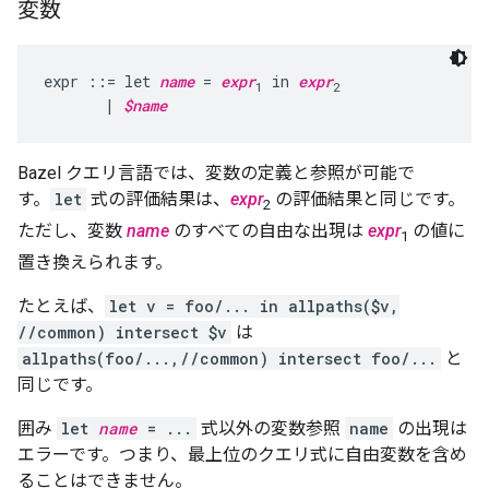
変数
expr ::= let 
name
 = 
expr
 in 
expr
1
2
       | 
$name
Bazel クエリ言語では、変数の定義と参照が可能で
す。
let
式の評価結果は、
expr
の評価結果と同じです。
2
ただし、変数
name
のすべての自由な出現は
expr
の値に
1
置き換えられます。
たとえば、
let v = foo/... in allpaths($v,
//common) intersect $v
は
allpaths(foo/...,//common) intersect foo/...
と
同じです。
囲み
let
name
= ...
式以外の変数参照
name
の出現は
エラーです。つまり、最上位のクエリ式に自由変数を含め
ることはできません。