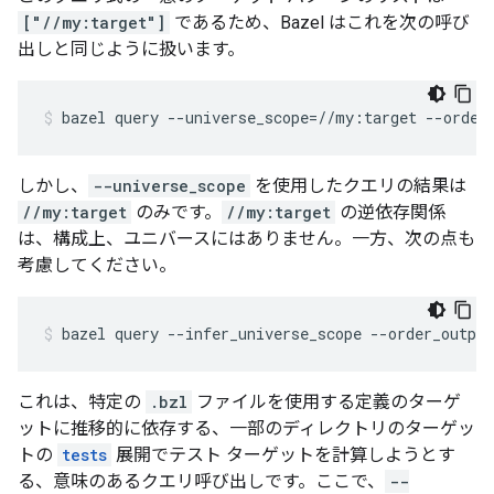
["//my:target"]
であるため、Bazel はこれを次の呼び
出しと同じように扱います。
bazel
query
--universe_scope
=
//my:target
--order
しかし、
--universe_scope
を使用したクエリの結果は
//my:target
のみです。
//my:target
の逆依存関係
は、構成上、ユニバースにはありません。一方、次の点も
考慮してください。
bazel
query
--infer_universe_scope
--order_output
これは、特定の
.bzl
ファイルを使用する定義のターゲ
ットに推移的に依存する、一部のディレクトリのターゲッ
トの
tests
展開でテスト ターゲットを計算しようとす
る、意味のあるクエリ呼び出しです。ここで、
--