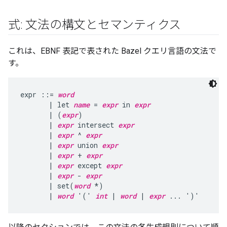
式: 文法の構文とセマンティクス
これは、EBNF 表記で表された Bazel クエリ言語の文法で
す。
expr ::= 
word
       | let 
name
 = 
expr
 in 
expr
       | (
expr
)

       | 
expr
 intersect 
expr
       | 
expr
 ^ 
expr
       | 
expr
 union 
expr
       | 
expr
 + 
expr
       | 
expr
 except 
expr
       | 
expr
 - 
expr
       | set(
word
 *)

       | 
word
 '(' 
int
 | 
word
 | 
expr