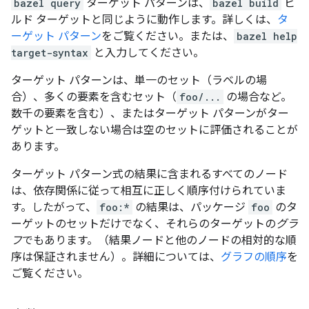
bazel query
ターゲット パターンは、
bazel build
ビ
ルド ターゲットと同じように動作します。詳しくは、
タ
ーゲット パターン
をご覧ください。または、
bazel help
target-syntax
と入力してください。
ターゲット パターンは、単一のセット（ラベルの場
合）、多くの要素を含むセット（
foo/...
の場合など。
数千の要素を含む）、またはターゲット パターンがター
ゲットと一致しない場合は空のセットに評価されることが
あります。
ターゲット パターン式の結果に含まれるすべてのノード
は、依存関係に従って相互に正しく順序付けられていま
す。したがって、
foo:*
の結果は、パッケージ
foo
のタ
ーゲットのセットだけでなく、それらのターゲットの
グラ
フ
でもあります。（結果ノードと他のノードの相対的な順
序は保証されません）。詳細については、
グラフの順序
を
ご覧ください。