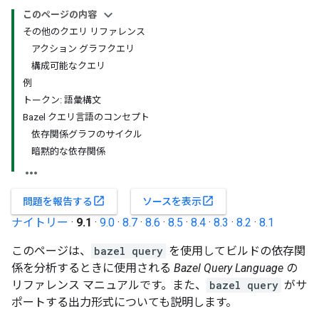
このページの内容
その他のクエリ リファレンス
アクション グラフクエリ
構成可能なクエリ
例
トークン: 語彙構文
Bazel クエリ言語のコンセプト
依存関係グラフのサイクル
暗黙的な依存関係
open_in_new
open_in_new
問題を報告する
ソースを表示
ナイトリー
·
9.1
·
9.0
·
8.7
·
8.6
·
8.5
·
8.4
·
8.3
·
8.2
·
8.1
このページは、
bazel query
を使用してビルドの依存関
係を分析するときに使用される
Bazel Query Language
の
リファレンス マニュアルです。また、
bazel query
がサ
ポートする出力形式についても説明します。