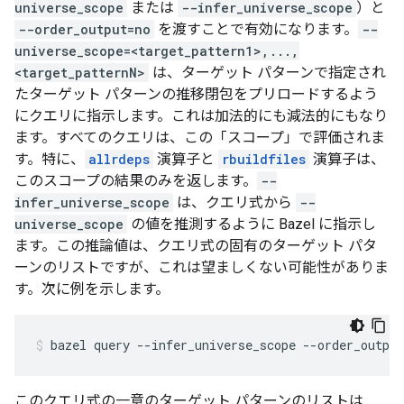
universe_scope
または
--infer_universe_scope
）と
--order_output=no
を渡すことで有効になります。
--
universe_scope=<target_pattern1>,...,
<target_patternN>
は、ターゲット パターンで指定され
たターゲット パターンの推移閉包をプリロードするよう
にクエリに指示します。これは加法的にも減法的にもなり
ます。すべてのクエリは、この「スコープ」で評価されま
す。特に、
allrdeps
演算子と
rbuildfiles
演算子は、
このスコープの結果のみを返します。
--
infer_universe_scope
は、クエリ式から
--
universe_scope
の値を推測するように Bazel に指示し
ます。この推論値は、クエリ式の固有のターゲット パタ
ーンのリストですが、これは望ましくない可能性がありま
す。次に例を示します。
bazel
query
--infer_universe_scope
--order_output
このクエリ式の一意のターゲット パターンのリストは