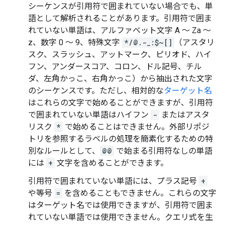
シーケンスが引用符で囲まれていない場合でも、単
語として解析されることがあります。引用符で囲ま
れていない単語は、アルファベット文字 A ～ Za ～
z、数字 0 ～ 9、特殊文字
*/@.-_:$~[]
（アスタリ
スク、スラッシュ、アットマーク、ピリオド、ハイ
フン、アンダースコア、コロン、ドル記号、チル
ダ、左角かっこ、右角かっこ）から抽出された文字
のシーケンスです。ただし、相対的な
ターゲット名
はこれらの文字で始めることができますが、引用符
で囲まれていない単語はハイフン
-
またはアスタ
リスク
*
で始めることはできません。外部リポジ
トリを参照するラベルの処理を簡素化するための特
別なルールとして、
@@
で始まる引用符なしの単語
には
+
文字を含めることができます。
引用符で囲まれていない単語には、プラス記号
+
や等号
=
を含めることもできません。これらの文字
はターゲット名では使用できますが、引用符で囲ま
れていない単語では使用できません。クエリ式を生