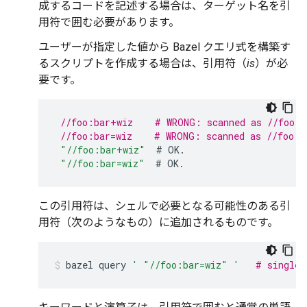
成するコードを記述する場合は、ターゲット名を引
用符で囲む必要があります。
ユーザーが指定した値から Bazel クエリ式を構築す
るスクリプトを作成する場合は、引用符（
is
）が必
要です。
//foo:bar+wiz    # WRONG: scanned as //foo:b
//foo:bar=wiz    # WRONG: scanned as //foo:b
"//foo:bar+wiz"
#
OK
.
"//foo:bar=wiz"
#
OK
.
この引用符は、シェルで必要となる可能性のある引
用符（次のようなもの）に追加されるものです。
bazel
query
' "//foo:bar=wiz" '
# single-