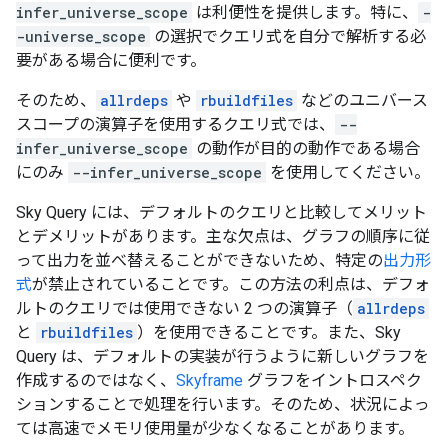
infer_universe_scope
は利便性を提供します。特に、
-
-universe_scope
の選択でクエリ式を自分で解析する必
要がある場合に便利です。
そのため、
allrdeps
や
rbuildfiles
などのユニバース
スコープの演算子を使用するクエリ式では、
--
infer_universe_scope
の動作が目的の動作である場合
にのみ
--infer_universe_scope
を使用してください。
Sky Query には、デフォルトのクエリと比較してメリット
とデメリットがあります。主な欠点は、グラフの順序に従
って出力を並べ替えることができないため、特定の
出力形
式
が禁止されていることです。この方法の利点は、デフォ
ルトのクエリでは使用できない 2 つの演算子（
allrdeps
と
rbuildfiles
）を使用できることです。また、Sky
Query は、デフォルトの実装が行うように新しいグラフを
作成するのではなく、
Skyframe
グラフをイントロスペク
ションすることで処理を行います。そのため、状況によっ
ては高速でメモリ使用量が少なくなることがあります。