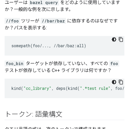
ユーザーは
bazel query
をどのように使用しています
か？一般的な例を次に示します。
//foo
ツリーが
//bar/baz
に依存するのはなぜです
か？パスを表示する:
foo_bin
ターゲットが依存していない、すべての
foo
テストが依存している C++ ライブラリは何ですか？
kind
(
"cc_library"
,
deps
(
kind
(
".*test rule"
,
foo
/..
トークン: 語彙構文