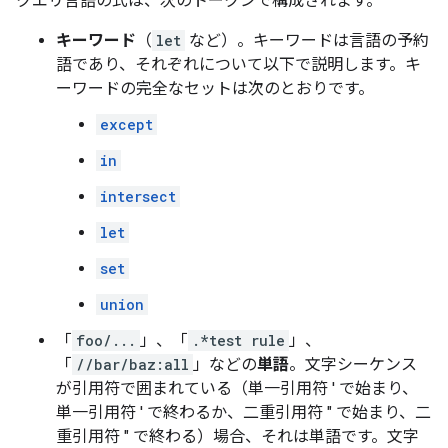
クエリ言語の式は、次のトークンで構成されます。
キーワード
（
let
など）。キーワードは言語の予約
語であり、それぞれについて以下で説明します。キ
ーワードの完全なセットは次のとおりです。
except
in
intersect
let
set
union
「
foo/...
」、「
.*test rule
」、
「
//bar/baz:all
」などの
単語
。文字シーケンス
が引用符で囲まれている（単一引用符 ' で始まり、
単一引用符 ' で終わるか、二重引用符 " で始まり、二
重引用符 " で終わる）場合、それは単語です。文字