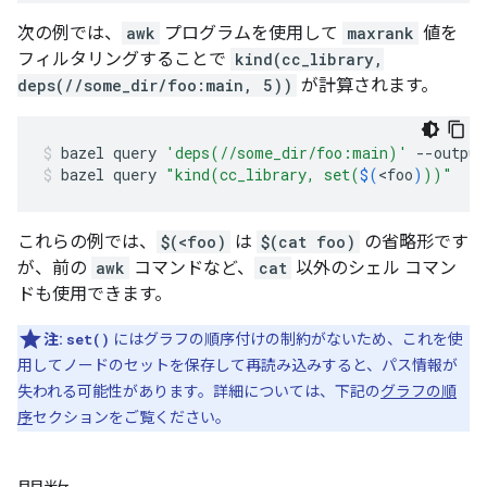
次の例では、
awk
プログラムを使用して
maxrank
値を
フィルタリングすることで
kind(cc_library,
deps(//some_dir/foo:main, 5))
が計算されます。
bazel
query
'deps(//some_dir/foo:main)'
--output
bazel
query
"kind(cc_library, set(
$(
<foo
)
))"
これらの例では、
$(<foo)
は
$(cat foo)
の省略形です
が、前の
awk
コマンドなど、
cat
以外のシェル コマン
ドも使用できます。
注:
set()
にはグラフの順序付けの制約がないため、これを使
用してノードのセットを保存して再読み込みすると、パス情報が
失われる可能性があります。詳細については、下記の
グラフの順
序
セクションをご覧ください。