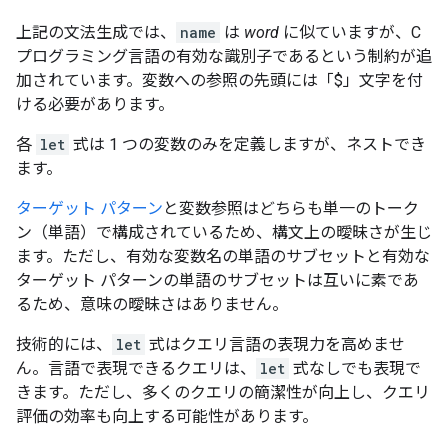
上記の文法生成では、
name
は
word
に似ていますが、C
プログラミング言語の有効な識別子であるという制約が追
加されています。変数への参照の先頭には「$」文字を付
ける必要があります。
各
let
式は 1 つの変数のみを定義しますが、ネストでき
ます。
ターゲット パターン
と変数参照はどちらも単一のトーク
ン（単語）で構成されているため、構文上の曖昧さが生じ
ます。ただし、有効な変数名の単語のサブセットと有効な
ターゲット パターンの単語のサブセットは互いに素であ
るため、意味の曖昧さはありません。
技術的には、
let
式はクエリ言語の表現力を高めませ
ん。言語で表現できるクエリは、
let
式なしでも表現で
きます。ただし、多くのクエリの簡潔性が向上し、クエリ
評価の効率も向上する可能性があります。