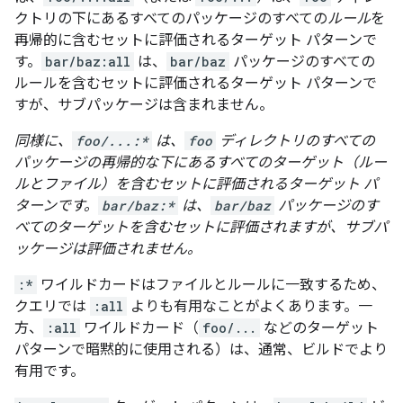
クトリの下にあるすべてのパッケージのすべての
ルール
を
再帰的に含むセットに評価されるターゲット パターンで
す。
bar/baz:all
は、
bar/baz
パッケージのすべての
ルールを含むセットに評価されるターゲット パターンで
すが、サブパッケージは含まれません。
同様に、
foo/...:*
は、
foo
ディレクトリのすべての
パッケージの再帰的な下にあるすべての
ターゲット
（ルー
ルとファイル）を含むセットに評価されるターゲット パ
ターンです。
bar/baz:*
は、
bar/baz
パッケージのす
べてのターゲットを含むセットに評価されますが、サブパ
ッケージは評価されません。
:*
ワイルドカードはファイルとルールに一致するため、
クエリでは
:all
よりも有用なことがよくあります。一
方、
:all
ワイルドカード（
foo/...
などのターゲット
パターンで暗黙的に使用される）は、通常、ビルドでより
有用です。