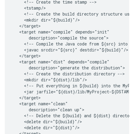
<!--
Create
the
time
stamp
<!--
Create
the
build
directory
structure
use
<mkdir
<target
name="compile"
description="compile
the
<!--
Compile
the
Java
code
from
${src}
into
$
<javac
srcdir="${src}"
<target
name="dist"
description="generate
the
<!--
Create
the
distribution
directory
<mkdir
<!--
Put
everything
in
${build}
into
the
MyPr
<jar
jarfile="${dist}/lib/MyProject-${DSTAMP
<target
description="clean
<!--
Delete
the
${build}
and
${dist}
director
<delete
<delete
</target>
