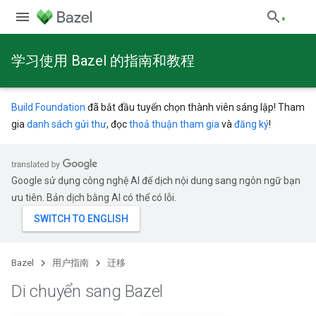
学习使用 Bazel 的指南和教程
Build Foundation
đã bắt đầu tuyển chọn thành viên sáng lập! Tham
gia
danh sách gửi thư
, đọc
thoả thuận tham gia
và
đăng ký
!
Google sử dụng công nghệ AI để dịch nội dung sang ngôn ngữ bạn
ưu tiên. Bản dịch bằng AI có thể có lỗi.
Bazel
用户指南
迁移
Di chuyển sang Bazel