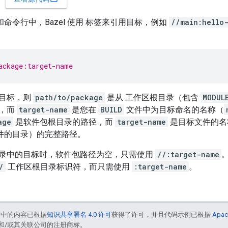
命令行中，Bazel 使用
标签来引用目标，例如
//main:hello
ackage:target-name
目标，则
path/to/package
是从 工作区根目录（包含
MODUL
径，而
target-name
是您在
BUILD
文件中为目标命名的名称（
age
是软件包根目录的路径，而
target-name
是目标文件的名
件的目录）的完整路径。
录中的目标时，软件包路径为空，只需使用
//:target-name
/
工作区根目录标识符，而只需使用
:target-name
。
面中的内容已根据
知识共享署名 4.0 许可
获得了许可，并且代码示例已根据
Apac
acle 和/或其关联公司的注册商标。