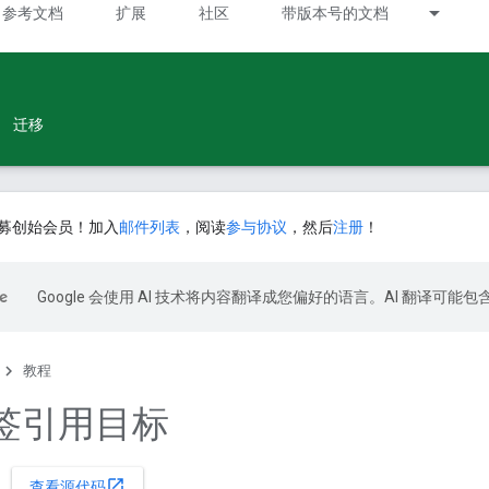
参考文档
扩展
社区
带版本号的文档
迁移
募创始会员！加入
邮件列表
，阅读
参与协议
，然后
注册
！
Google 会使用 AI 技术将内容翻译成您偏好的语言。AI 翻译可能
教程
签引用目标
open_in_new
查看源代码