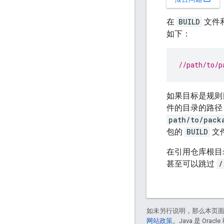
在
BUILD
文件和
如下：
//path/to/p
如果目标是规则
件的目录的路
path/to/pack
包的
BUILD
文
在引用仓库根目
甚至可以跳过
/
如未另行说明，那么本页
网站政策
。Java 是 Or