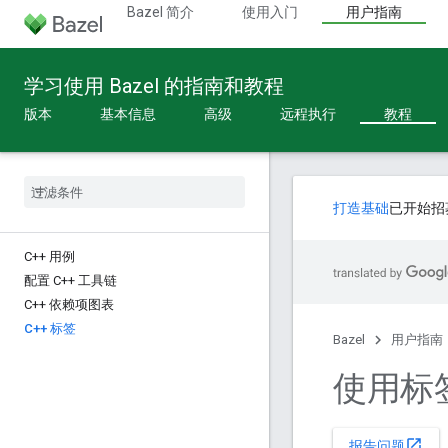
Bazel 简介
使用入门
用户指南
学习使用 Bazel 的指南和教程
版本
基本信息
高级
远程执行
教程
打造基础
已开始招
C++ 用例
配置 C++ 工具链
C++ 依赖项图表
C++ 标签
Bazel
用户指南
使用标
open_in_new
报告问题