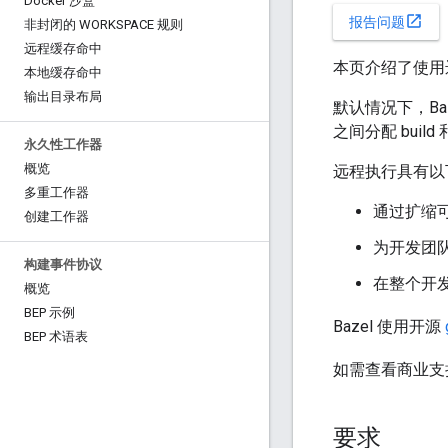
Docker 沙盒
open_in_new
报告问题
非封闭的 WORKSPACE 规则
远程缓存命中
本页介绍了使用远
本地缓存命中
输出目录布局
默认情况下，Ba
之间分配 buil
永久性工作器
概览
远程执行具有以
多重工作器
通过扩缩
创建工作器
为开发团
构建事件协议
在整个开发
概览
BEP 示例
Bazel 使用开源
BEP 术语表
如需查看商业支
要求