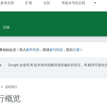
参考文档
扩展
社区
带版本号的文档
迁移
募创始会员！加入
邮件列表
，阅读
参与协议
，然后
注册
！
Google 会使用 AI 技术将内容翻译成您偏好的语言。AI 翻译可能包
远程执行
行概览