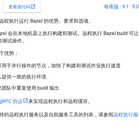
每夜版
·
9.1
·
9.0
open_in_new
查看源代码
程执行运行 Bazel 的优势、要求和选项。
zel 会在本地机器上执行构建和测试。远程执行 Bazel buil
d 和测试操作。
下优势：
可用于并行操作的节点，加快了构建和测试作业执行速度
队提供一致的执行环境
团队中重复使用 build 输出
gRPC 协议
来实现远程执行和远程缓存。
持的远程执行服务以及自助服务工具的列表，请参阅
远程执行服