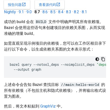
open_in_new
open_in_new
报告问题
查看源代码
Nightly
·
9.1
·
9.0
·
8.7
·
8.6
·
8.5
·
8.4
·
8.3
·
8.2
·
8.1
成功的 build 会在
BUILD
文件中明确声明其所有依赖项。
Bazel 会使用这些语句来创建项目的依赖关系图，从而实现
准确的增量 build。
如需直观呈现示例项目的依赖项，您可以在工作区根目录下
运行以下命令，以生成依赖关系图的文本表示形式：
bazel
query
--
notool_deps
--
noimplicit_deps
"deps(
--
output
graph
上述命令会告知 Bazel 查找目标
//main:hello-world
的
所有依赖项（不包括主机和隐式依赖项），并将输出格式设
置为图表。
然后，将文本粘贴到
GraphViz
中。