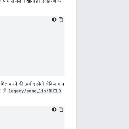
ौजूद पाथ से मेल न खाता हो. उदाहरण के
ामिल करने की उम्मीद होगी, लेकिन मान
, तो
legacy/some_lib/BUILD