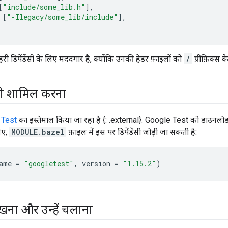
[
"include/some_lib.h"
],
[
"-Ilegacy/some_lib/include"
],
ी डिपेंडेंसी के लिए मददगार है, क्योंकि उनकी हेडर फ़ाइलों को
/
प्रीफ़िक्स 
ेरी शामिल करना
 Test
का इस्तेमाल किया जा रहा है {: .external}. Google Test को डाउनलोड
िए,
MODULE.bazel
फ़ाइल में इस पर डिपेंडेंसी जोड़ी जा सकती है:
ame
=
"googletest"
,
version
=
"1.15.2"
)
खना और उन्हें चलाना