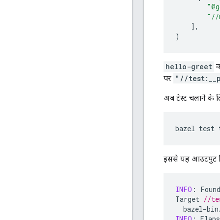
"@g
"//
],
)
hello-greet
पर
"//test:__
अब टेस्ट चलाने के 
bazel
test
इससे यह आउटपुट म
INFO
:
Foun
Target
//te
bazel
-
bin
INFO
:
Elaps