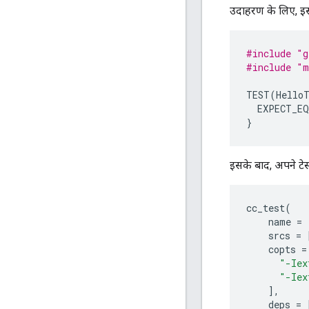
उदाहरण के लिए, इस
#include
"g
#include
"m
TEST
(
Hello
EXPECT_EQ
}
इसके बाद, अपने टेस
cc_test
(
name
=
srcs
=
copts
=
"-Iex
"-Iex
],
deps
=