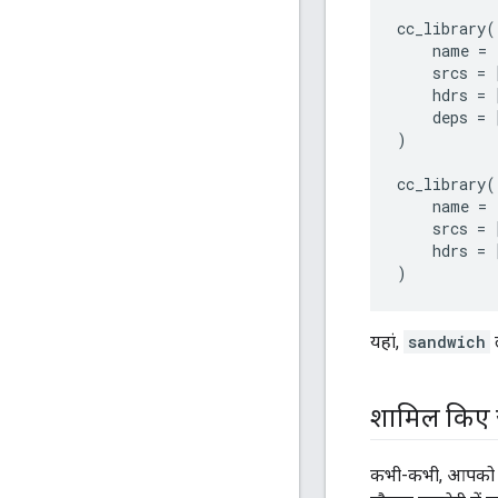
cc_library
(
name
=
srcs
=
hdrs
=
deps
=
)
cc_library
(
name
=
srcs
=
hdrs
=
)
यहां,
sandwich
ल
शामिल किए ज
कभी-कभी, आपको वर्