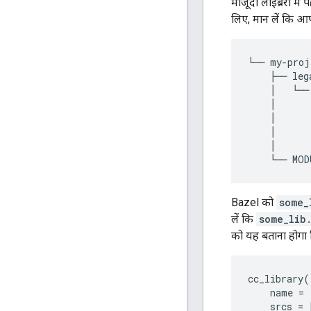
मौजूदा लाइब्रेरी म
लिए, मान लें कि आपके
└──
my
-
proj
├──
leg
│
└──
│
│
│
│
└──
MOD
Bazel को
some_
लें कि
some_lib
को यह बताना होगा
cc_library
(
name
=
srcs
=