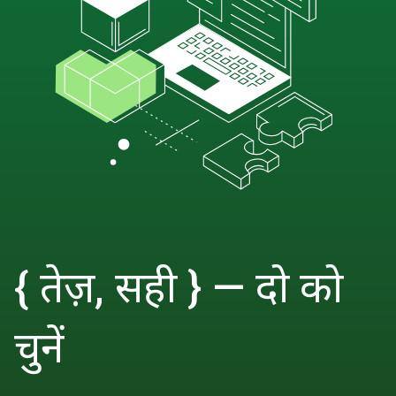
{ तेज़, सही } — दो को
चुनें