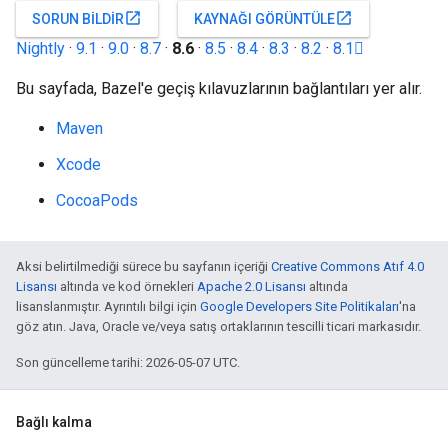
open_in_new
open_in_new
SORUN BILDIR
KAYNAĞI GÖRÜNTÜLE
Nightly
·
9.1
·
9.0
·
8.7
·
8.6
·
8.5
·
8.4
·
8.3
·
8.2
·
8.1
Bu sayfada, Bazel'e geçiş kılavuzlarının bağlantıları yer alır.
Maven
Xcode
CocoaPods
Aksi belirtilmediği sürece bu sayfanın içeriği
Creative Commons Atıf 4.0
Lisansı
altında ve kod örnekleri
Apache 2.0 Lisansı
altında
lisanslanmıştır. Ayrıntılı bilgi için
Google Developers Site Politikaları
'na
göz atın. Java, Oracle ve/veya satış ortaklarının tescilli ticari markasıdır.
Son güncelleme tarihi: 2026-05-07 UTC.
Bağlı kalma