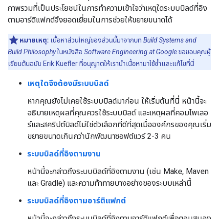
ภาพรวมที่เป็นประโยชน์ในการทำความเข้าใจว่าเหตุใดระบบบิลด์ที่อิง
ตามอาร์ติแฟกต์จึงยอดเยี่ยมในการช่วยให้ขยายขนาดได้
หมายเหตุ:
เนื้อหาส่วนใหญ่ของส่วนนี้มาจากบท
Build Systems and
Build Philosophy
ในหนังสือ
Software Engineering at Google
ขอขอบคุณผู้
เขียนต้นฉบับ Erik Kuefler ที่อนุญาตให้เรานำเนื้อหามาใช้ซ้ำและแก้ไขที่นี่
เหตุใดจึงต้องมีระบบบิลด์
หากคุณยังไม่เคยใช้ระบบบิลด์มาก่อน ให้เริ่มต้นที่นี่ หน้านี้จะ
อธิบายเหตุผลที่คุณควรใช้ระบบบิลด์ และเหตุผลที่คอมไพเลอ
ร์และสคริปต์บิลด์ไม่ใช่ตัวเลือกที่ดีที่สุดเมื่อองค์กรของคุณเริ่ม
ขยายขนาดเกินกว่านักพัฒนาซอฟต์แวร์ 2-3 คน
ระบบบิลด์ที่อิงตามงาน
หน้านี้จะกล่าวถึงระบบบิลด์ที่อิงตามงาน (เช่น Make, Maven
และ Gradle) และความท้าทายบางอย่างของระบบเหล่านี้
ระบบบิลด์ที่อิงตามอาร์ติแฟกต์
หน้านี้จะกล่าวถึงระบบบิลด์ที่อิงตามอาร์ติแฟกต์เพื่อตอบสนอง