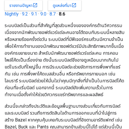
open_in_new
open_in_new
รายงานปัญหา
ดูแหล่งที่มา
Nightly
·
9.2
·
9.1
·
9.0
·
8.7
·
8.6
ระบบบิลด์เป็นส่วนที่สำคัญที่สุดส่วนหนึ่งขององค์กรด้านวิศวกรรม
เนื่องจากนักพัฒนาซอฟต์แวร์แต่ละคนอาจโต้ตอบกับระบบนี้หลายสิบ
หรือหลายร้อยครั้งต่อวัน ระบบบิลด์ที่มีฟีเจอร์ครบถ้วนมีความจำเป็น
เพื่อให้การทำงานของนักพัฒนาซอฟต์แวร์มีประสิทธิภาพมากขึ้นเมื่อ
องค์กรขยายขนาด สำหรับนักพัฒนาซอฟต์แวร์แต่ละคน การคอม
ไพล์โค้ดเป็นเรื่องง่าย ดังนั้นระบบบิลด์จึงอาจดูเหมือนมากเกินไป
แต่ในระดับที่ใหญ่ขึ้น การมีระบบบิลด์จะช่วยจัดการการพึ่งพาที่แชร์
กัน เช่น การพึ่งพาโค้ดเบสส่วนอื่น หรือทรัพยากรภายนอก เช่น
ไลบรารี ระบบบิลด์ช่วยให้มั่นใจว่าคุณมีทุกสิ่งที่จำเป็นในการบิลด์โค้ด
ก่อนที่จะเริ่มบิลด์ นอกจากนี้ ระบบบิลด์ยังเพิ่มความเร็วในการ
ทำงานเมื่อตั้งค่าให้ช่วยวิศวกรแชร์ทรัพยากรและผลลัพธ์
ส่วนนี้จะกล่าวถึงประวัติและข้อมูลพื้นฐานบางส่วนเกี่ยวกับการบิลด์
และระบบบิลด์ รวมถึงการตัดสินใจด้านการออกแบบที่นำไปสู่การ
สร้าง Bazel หากคุณคุ้นเคยกับระบบบิลด์ที่อิงตามอาร์ติแฟกต์ เช่น
Bazel, Buck และ Pants คุณสามารถข้ามส่วนนี้ไปได้ แต่ส่วนนี้เป็น