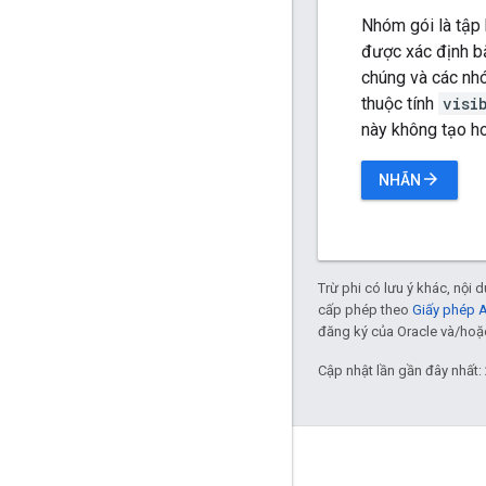
Nhóm gói là tập
được xác định 
chúng và các nh
thuộc tính
visi
này không tạo ho
arrow_forward
NHÃN
Trừ phi có lưu ý khác, nội
cấp phép theo
Giấy phép 
đăng ký của Oracle và/hoặc 
Cập nhật lần gần đây nhất:
Giữ liên lạc