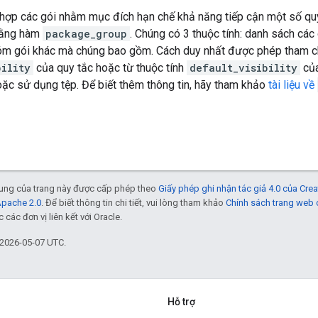
 hợp các gói nhằm mục đích hạn chế khả năng tiếp cận một số quy
bằng hàm
package_group
. Chúng có 3 thuộc tính: danh sách các
óm gói khác mà chúng bao gồm. Cách duy nhất được phép tham chi
bility
của quy tắc hoặc từ thuộc tính
default_visibility
củ
ặc sử dụng tệp. Để biết thêm thông tin, hãy tham khảo
tài liệu về
 dung của trang này được cấp phép theo
Giấy phép ghi nhận tác giả 4.0 của Cr
Apache 2.0
. Để biết thông tin chi tiết, vui lòng tham khảo
Chính sách trang web
các đơn vị liên kết với Oracle.
 2026-05-07 UTC.
Hỗ trợ