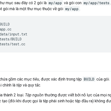
 thư mục sau đây có 2 gói là
my/app
và gói con
my/app/tests
ột gói mà là một thư mục thuộc về gói
my/app
.
BUILD

app.cc

data/input.txt

tests/BUILD

 chứa gồm các
mục tiêu
, được xác định trong tệp
BUILD
của gói.
i chính là
tệp
và
quy tắc
.
a thành 2 loại.
Tệp nguồn
thường được viết bởi nỗ lực của mọi n
 tạo
(đôi khi được gọi là tệp phái sinh hoặc tệp đầu ra) không đ