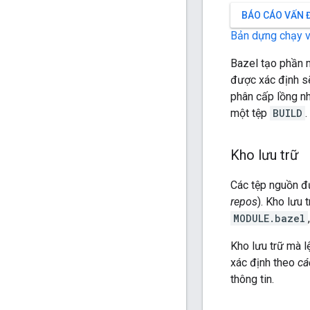
BÁO CÁO VẤN 
Bản dựng chạy 
Bazel tạo phần 
được xác định sẽ
phân cấp lồng nh
một tệp
BUILD
Kho lưu trữ
Các tệp nguồn đ
repos
). Kho lưu 
MODULE.bazel
Kho lưu trữ mà l
xác định theo
cá
thông tin.