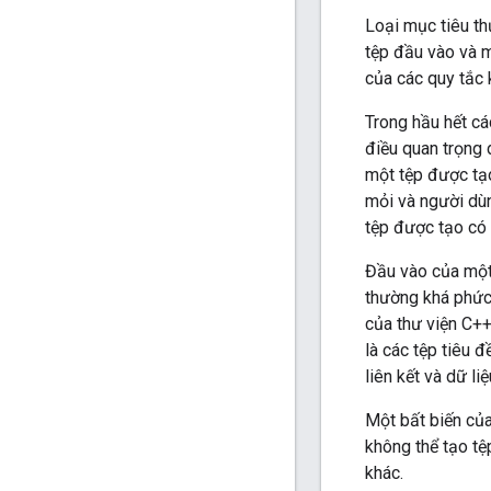
Loại mục tiêu t
tệp đầu vào và m
của các quy tắc 
Trong hầu hết cá
điều quan trọng 
một tệp được tạo
mỏi và người dùn
tệp được tạo có 
Đầu vào của một
thường khá phức 
của thư viện C++
là các tệp tiêu 
liên kết và dữ li
Một bất biến của
không thể tạo tệ
khác.