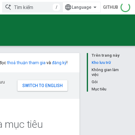
/
GITHUB
Trên trang này
 đọc
thoả thuận tham gia
và
đăng ký
!
Kho lưu trữ
Không gian làm
việc
 ưu
Gói
Mục tiêu
à mục tiêu