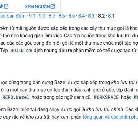
open_in_new
open_in_new
ĐỀ
XEM NGUỒN
vào ban đêm
·
9.1
·
9.0
·
8.7
·
8.6
·
8.5
·
8.4
·
8.3
·
8.2
·
8.1
mềm từ mã nguồn được sắp xếp trong các cây thư mục gọi là kho 
 tạo nên không gian làm việc. Các tệp nguồn trong kho lưu trữ 
au của các gói, trong đó mỗi gói là một thư mục chứa một tập hợ
. Tệp
BUILD
chỉ định những đầu ra phần mềm có thể được tạo từ 
ược dùng trong bản dựng Bazel được sắp xếp trong
kho lưu trữ
(
trữ là một cây thư mục có tệp đánh dấu ranh giới ở gốc; tệp đánh d
,
REPO.bazel
hoặc trong các ngữ cảnh cũ,
WORKSPACE
hoặc
W
ệnh Bazel hiện tại đang chạy được gọi là
kho lưu trữ chính
. Các 
c quy tắc về kho lưu trữ
; hãy xem phần
tổng quan về các phần ph