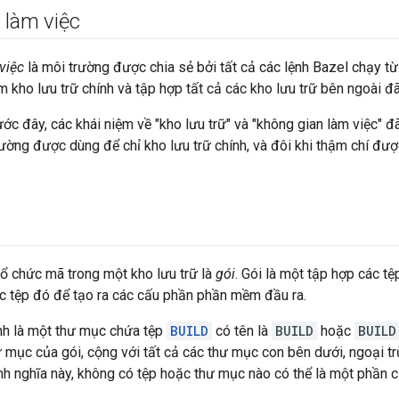
 làm việc
việc
là môi trường được chia sẻ bởi tất cả các lệnh Bazel chạy từ
 kho lưu trữ chính và tập hợp tất cả các kho lưu trữ bên ngoài đã
ước đây, các khái niệm về "kho lưu trữ" và "không gian làm việc" đã
hường được dùng để chỉ kho lưu trữ chính, và đôi khi thậm chí đư
tổ chức mã trong một kho lưu trữ là
gói
. Gói là một tập hợp các t
c tệp đó để tạo ra các cấu phần phần mềm đầu ra.
nh là một thư mục chứa tệp
BUILD
có tên là
BUILD
hoặc
BUILD
ư mục của gói, cộng với tất cả các thư mục con bên dưới, ngoại 
nh nghĩa này, không có tệp hoặc thư mục nào có thể là một phần c