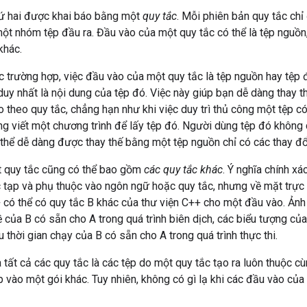
hứ hai được khai báo bằng một
quy tắc
. Mỗi phiên bản quy tắc ch
ột nhóm tệp đầu ra. Đầu vào của một quy tắc có thể là tệp nguồn,
khác.
c trường hợp, việc đầu vào của một quy tắc là tệp nguồn hay tệp
duy nhất là nội dung của tệp đó. Việc này giúp bạn dễ dàng thay 
 theo quy tắc, chẳng hạn như khi việc duy trì thủ công một tệp có
g viết một chương trình để lấy tệp đó. Người dùng tệp đó không c
thể dễ dàng được thay thế bằng một tệp nguồn chỉ có các thay đổ
 quy tắc cũng có thể bao gồm
các quy tắc khác
. Ý nghĩa chính x
tạp và phụ thuộc vào ngôn ngữ hoặc quy tắc, nhưng về mặt trực q
 có thể có quy tắc B khác của thư viện C++ cho một đầu vào. Ản
đề của B có sẵn cho A trong quá trình biên dịch, các biểu tượng củ
ệu thời gian chạy của B có sẵn cho A trong quá trình thực thi.
 tất cả các quy tắc là các tệp do một quy tắc tạo ra luôn thuộc cù
p vào một gói khác. Tuy nhiên, không có gì lạ khi các đầu vào củ