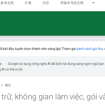
参考文档
扩展
社区
带版本号的文档
ã bắt đầu tuyển chọn thành viên sáng lập! Tham gia
danh sách gửi thư
,
Google sử dụng công nghệ AI để dịch nội dung sang ngôn ngữ bạn
 AI có thể có lỗi.
概念
 trữ
,
không gian làm việc
,
gói v