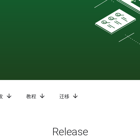
arrow_downward
arrow_downward
arrow_downward
发
教程
迁移
Release