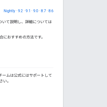
Nightly
·
9.2
·
9.1
·
9.0
·
8.7
·
8.6
について説明し、詳細については
る場合におすすめの方法です。
l チームは公式にはサポートして
さい。