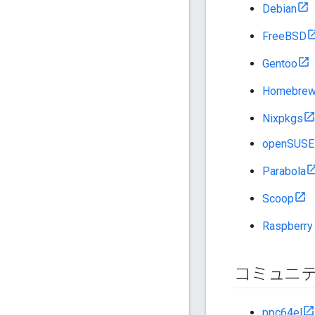
Debian
FreeBSD
Gentoo
Homebre
Nixpkgs
openSUSE
Parabola
Scoop
Raspberry
コミュニ
ppc64el