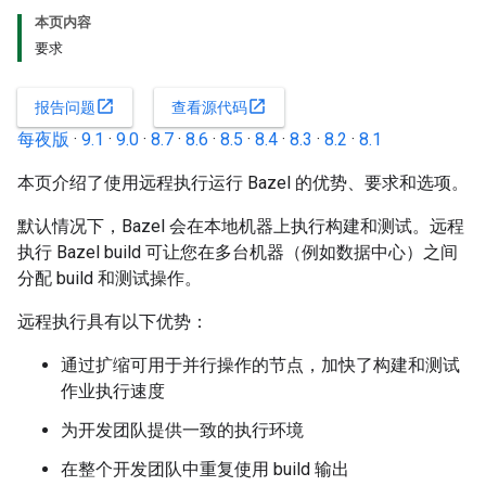
本页内容
要求
open_in_new
open_in_new
报告问题
查看源代码
每夜版
·
9.1
·
9.0
·
8.7
·
8.6
·
8.5
·
8.4
·
8.3
·
8.2
·
8.1
本页介绍了使用远程执行运行 Bazel 的优势、要求和选项。
默认情况下，Bazel 会在本地机器上执行构建和测试。远程
执行 Bazel build 可让您在多台机器（例如数据中心）之间
分配 build 和测试操作。
远程执行具有以下优势：
通过扩缩可用于并行操作的节点，加快了构建和测试
作业执行速度
为开发团队提供一致的执行环境
在整个开发团队中重复使用 build 输出