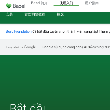
Bazel 简介
使用入门
用户指南
安装
首次构建教程
概念
Build Foundation
đã bắt đầu tuyển chọn thành viên sáng lập! Tham 
Google sử dụng công nghệ AI để dịch nội dun
Bắt đầu