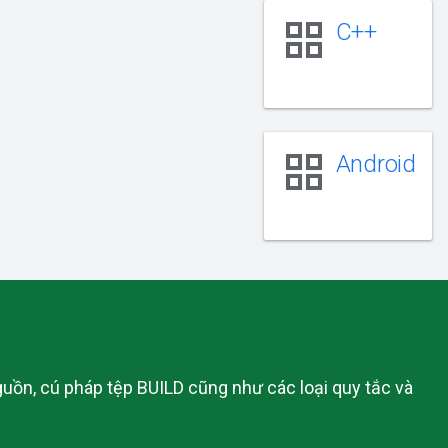
grid_view
C++
grid_view
Android
uồn, cú pháp tệp BUILD cũng như các loại quy tắc và