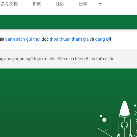
参考文档
扩展
社区
版本
gia
danh sách gửi thư
, đọc
thoả thuận tham gia
và
đăng ký
!
g sang ngôn ngữ bạn ưu tiên. Bản dịch bằng AI có thể có lỗi.