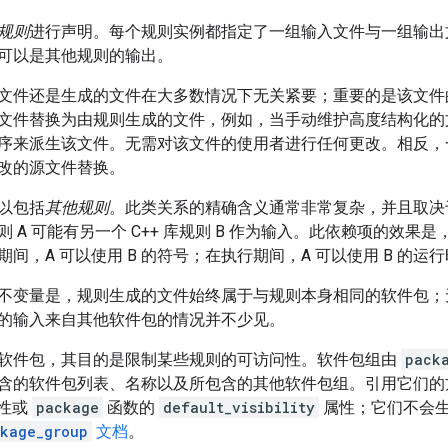
规则
进行声明。每个规则实例都指定了一组输入文件与一组输出
可以是其他规则的输出。
文件还是生成的文件在大多数情况下无关紧要；重要的是该文件
文件替换为由规则生成的文件，例如，当手动维护高度结构化的
序来派生该文件。无需对该文件的使用者进行任何更改。相反，
改的源文件替换。
以包括
其他规则
。此类关系的精确含义通常非常复杂，并且取决
规则 A 可能有另一个 C++ 库规则 B 作为输入。此依赖项的效果是
间，A 可以使用 B 的符号；在执行期间，A 可以使用 B 的运
不变量是，规则生成的文件始终属于与规则本身相同的软件包；
的输入来自其他软件包的情况并不少见。
软件包，其目的是限制某些规则的可访问性。软件包组由
pack
含的软件包列表、名称以及所包含的其他软件包组。引用它们的
性或
package
函数的
default_visibility
属性；它们不会
kage_group
文档
。