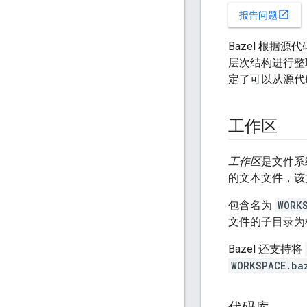
open_in_new
报告问题
Bazel 根
层次结构进行整
定了可以从源代
工作区
工作区
是文件系
的文本文件，该
包含名为
WORK
文件的子目录为
Bazel 还支持将
WORKSPACE.ba