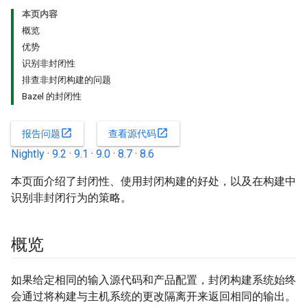
本页内容
概览
优势
识别非封闭性
排查非封闭构建的问题
Bazel 的封闭性
open_in_new
open_in_new
报告问题
查看源代码
Nightly
·
9.2
·
9.1
·
9.0
·
8.7
·
8.6
本页面介绍了封闭性、使用封闭构建的好处，以及在构建中
识别非封闭行为的策略。
概览
如果给定相同的输入源代码和产品配置，封闭构建系统始终
会通过将构建与主机系统的更改隔离开来返回相同的输出。