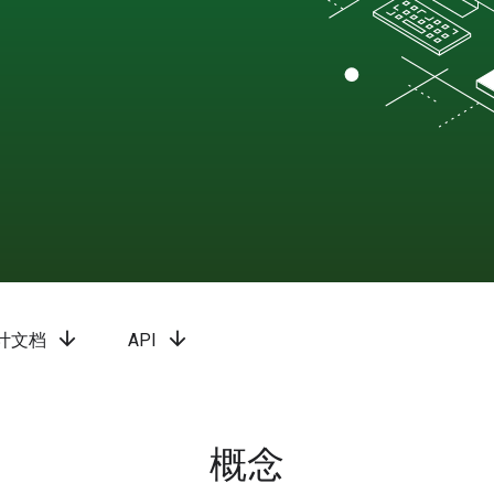
arrow_downward
arrow_downward
计文档
API
概念