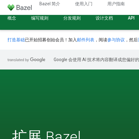
Bazel 简介
使用入门
用户指南
概念
编写规则
分发规则
设计文档
API
打造基础
已开始招募创始会员！加入
邮件列表
，阅读
参与协议
，然后
Google 会使用 AI 技术将内容翻译成您偏
扩展 Bazel