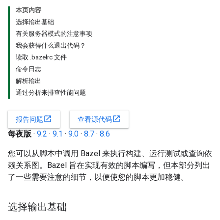
本页内容
选择输出基础
有关服务器模式的注意事项
我会获得什么退出代码？
读取 .bazelrc 文件
命令日志
解析输出
通过分析来排查性能问题
open_in_new
open_in_new
报告问题
查看源代码
每夜版
·
9.2
·
9.1
·
9.0
·
8.7
·
8.6
您可以从脚本中调用 Bazel 来执行构建、运行测试或查询依
赖关系图。Bazel 旨在实现有效的脚本编写，但本部分列出
了一些需要注意的细节，以便使您的脚本更加稳健。
选择输出基础