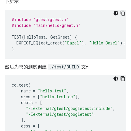
下所示：
#include
"gtest/gtest.h"
#include
"main/hello-greet.h"
TEST
(
HelloTest
,
GetGreet
)
{
EXPECT_EQ
(
get_greet
(
"Bazel"
),
"Hello Bazel"
);
}
然后为您的测试创建
./test/BUILD
文件：
cc_test
(
name
=
"hello-test"
,
srcs
=
[
"hello-test.cc"
],
copts
=
[
"-Iexternal/gtest/googletest/include"
,
"-Iexternal/gtest/googletest"
,
],
deps
=
[