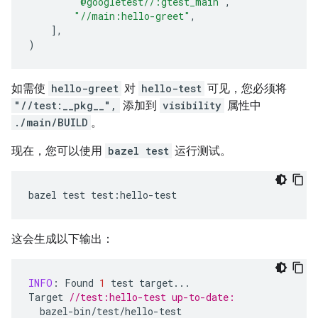
"@googletest//:gtest_main"
,
"//main:hello-greet"
,
],
)
如需使
hello-greet
对
hello-test
可见，您必须将
"//test:__pkg__",
添加到
visibility
属性中
./main/BUILD
。
现在，您可以使用
bazel test
运行测试。
bazel
test
test
:
hello
-
test
这会生成以下输出：
INFO
:
Found
1
test
target
...
Target
//test:hello-test up-to-date:
bazel
-
bin
/
test
/
hello
-
test