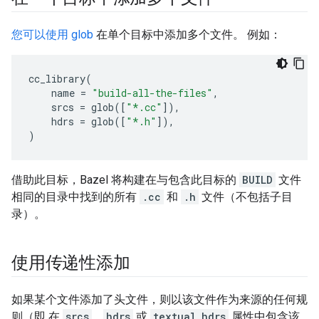
您可以使用 glob
在单个目标中添加多个文件。 例如：
cc_library
(
name
=
"build-all-the-files"
,
srcs
=
glob
([
"*.cc"
]),
hdrs
=
glob
([
"*.h"
]),
)
借助此目标，Bazel 将构建在与包含此目标的
BUILD
文件
相同的目录中找到的所有
.cc
和
.h
文件（不包括子目
录）。
使用传递性添加
如果某个文件添加了头文件，则以该文件作为来源的任何规
则（即 在
srcs
、
hdrs
或
textual_hdrs
属性中包含该