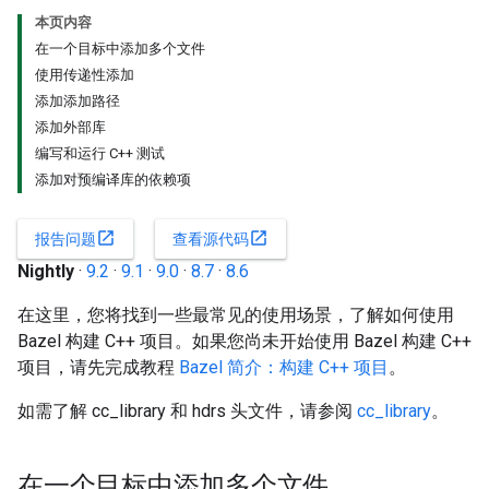
本页内容
在一个目标中添加多个文件
使用传递性添加
添加添加路径
添加外部库
编写和运行 C++ 测试
添加对预编译库的依赖项
open_in_new
open_in_new
报告问题
查看源代码
Nightly
·
9.2
·
9.1
·
9.0
·
8.7
·
8.6
在这里，您将找到一些最常见的使用场景，了解如何使用
Bazel 构建 C++ 项目。如果您尚未开始使用 Bazel 构建 C++
项目，请先完成教程
Bazel 简介：构建 C++ 项目
。
如需了解 cc_library 和 hdrs 头文件，请参阅
cc_library
。
在一个目标中添加多个文件