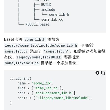
│
├──
BUILD
│
├──
include
│
│
└──
some_lib
.
h
│
└──
some_lib
.
cc
└──
MODULE
.
bazel
Bazel 会将
some_lib.h
添加为
legacy/some_lib/include/some_lib.h
，但假设
some_lib.cc
添加了
"some_lib.h"
。如需使该添加路径
有效，
legacy/some_lib/BUILD
需要指定
some_lib/include
目录是一个添加目录：
cc_library
(
name
=
"some_lib"
,
srcs
=
[
"some_lib.cc"
],
hdrs
=
[
"include/some_lib.h"
],
copts
=
[
"-Ilegacy/some_lib/include"
],
)