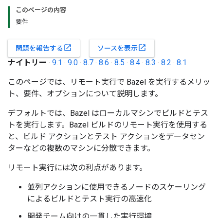
このページの内容
要件
open_in_new
open_in_new
問題を報告する
ソースを表示
ナイトリー
·
9.1
·
9.0
·
8.7
·
8.6
·
8.5
·
8.4
·
8.3
·
8.2
·
8.1
このページでは、リモート実行で Bazel を実行するメリッ
ト、要件、オプションについて説明します。
デフォルトでは、Bazel はローカルマシンでビルドとテス
トを実行します。Bazel ビルドのリモート実行を使用する
と、ビルド アクションとテスト アクションをデータセン
ターなどの複数のマシンに分散できます。
リモート実行には次の利点があります。
並列アクションに使用できるノードのスケーリング
によるビルドとテスト実行の高速化
開発チーム向けの一貫した実行環境