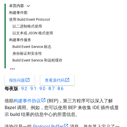
本页内容
构建事件图
使用 Build Event Protocol
以二进制格式使用
以文本或 JSON 格式使用
构建事件服务
Build Event Service 标志
身份验证和安全性
Build Event Service 和远程缓存
open_in_new
open_in_new
报告问题
查看源代码
每夜版
·
9.2
·
9.1
·
9.0
·
8.7
·
8.6
借助
构建事件协议
(BEP)，第三方程序可以深入了解
Bazel 调用。例如，您可以使用 BEP 来收集 IDE 插件或显
示 build 结果的信息中心的所需信息。
该协议是一组
Protocol Buffer
消息，并在其上定义了一