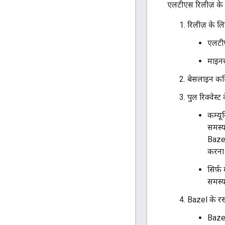
एलटीएस रिलीज़ के ल
रिलीज़ के ल
एलटीए
माइनर
बेसलाइन कम
पुल रिक्वेस्ट 
कम्यू
समस्य
Bazel
करना ह
सिर्फ
समस्य
Bazel के रख
Bazel