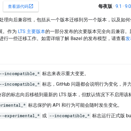
每夜版
·
9.1
·
9.0
open_in_new
查看源代码
处理向后兼容性，包括从一个版本迁移到另一个版本，以及如何
发展。作为
LTS 主要版本
的一部分发布的次要版本完全向后兼容。新
行一些迁移工作。如需详细了解 Bazel 的发布模型，请查看
发
--incompatible_*
标志来表示重大变更。
--incompatible_*
标志，GitHub 问题都会说明行为变化，
容的标志向后移植到最新的 LTS 版本，但默认情况下不启用该
erimental_*
标志保护的 API 和行为可能会随时发生变化。
--experimental_*
或
--incompatible_*
标志运行正式版 bui