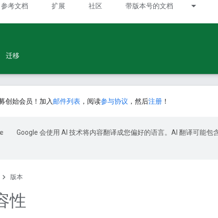
参考文档
扩展
社区
带版本号的文档
迁移
募创始会员！加入
邮件列表
，阅读
参与协议
，然后
注册
！
Google 会使用 AI 技术将内容翻译成您偏好的语言。AI 翻译可能包
版本
容性