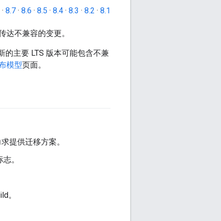
·
8.7
·
8.6
·
8.5
·
8.4
·
8.3
·
8.2
·
8.1
传达不兼容的变更。
的主要 LTS 版本可能包含不兼
布模型
页面。
并力求提供迁移方案。
标志。
ld。