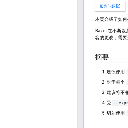
open_in_new
报告问题
本页介绍了如何
Bazel 在不断
容的更改，需要进
摘要
建议使用
对于每个
建议将不兼
受
--exp
切勿使用