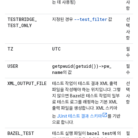
는 데 사용됨)
사
항
TESTBRIDGE
_
--test_filter
지정된 경우
값
선
TEST
_
ONLY
택
사
항
TZ
UTC
필
수
USER
getpwuid(
getuid(
))->pw
_
필
name
의 값
수
XML
_
OUTPUT
_
FILE
테스트 작업이 테스트 결과 XML 출력
선
파일을 작성해야 하는 위치입니다. 그렇
택
지 않으면 Bazel은 테스트 작업의 일부
사
로 테스트 로그를 래핑하는 기본 XML
항
출력 파일을 생성합니다. XML 스키마
는
JUnit 테스트 결과 스키마
를 기반
으로 합니다.
BAZEL
_
TEST
bazel test
테스트 실행 파일이
에 의
필