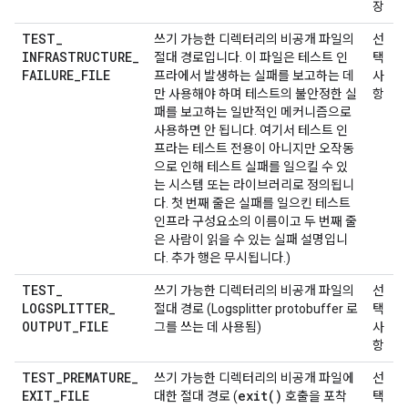
장
TEST
_
쓰기 가능한 디렉터리의 비공개 파일의
선
INFRASTRUCTURE
_
절대 경로입니다. 이 파일은 테스트 인
택
FAILURE
_
FILE
프라에서 발생하는 실패를 보고하는 데
사
만 사용해야 하며 테스트의 불안정한 실
항
패를 보고하는 일반적인 메커니즘으로
사용하면 안 됩니다. 여기서 테스트 인
프라는 테스트 전용이 아니지만 오작동
으로 인해 테스트 실패를 일으킬 수 있
는 시스템 또는 라이브러리로 정의됩니
다. 첫 번째 줄은 실패를 일으킨 테스트
인프라 구성요소의 이름이고 두 번째 줄
은 사람이 읽을 수 있는 실패 설명입니
다. 추가 행은 무시됩니다.)
TEST
_
쓰기 가능한 디렉터리의 비공개 파일의
선
LOGSPLITTER
_
절대 경로 (Logsplitter protobuffer 로
택
OUTPUT
_
FILE
그를 쓰는 데 사용됨)
사
항
TEST
_
PREMATURE
_
쓰기 가능한 디렉터리의 비공개 파일에
선
EXIT
_
FILE
exit(
)
대한 절대 경로 (
호출을 포착
택