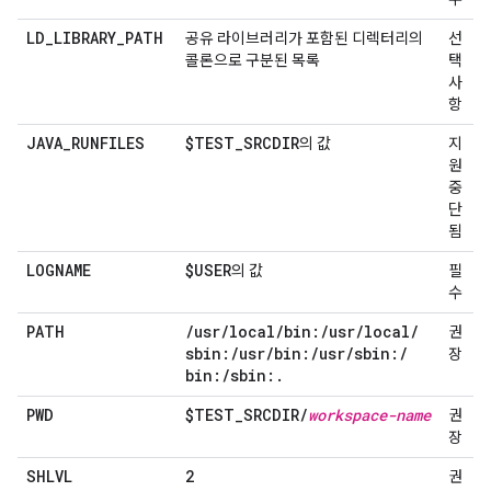
LD
_
LIBRARY
_
PATH
공유 라이브러리가 포함된 디렉터리의
선
콜론으로 구분된 목록
택
사
항
JAVA
_
RUNFILES
$TEST
_
SRCDIR
의 값
지
원
중
단
됨
LOGNAME
$USER
의 값
필
수
PATH
/
usr
/
local
/
bin:
/
usr
/
local
/
권
sbin:
/
usr
/
bin:
/
usr
/
sbin:
/
장
bin:
/
sbin:
.
PWD
$TEST
_
SRCDIR
/
workspace-name
권
장
SHLVL
2
권