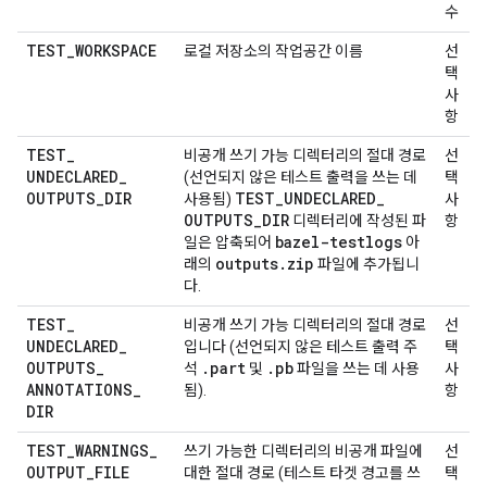
수
TEST
_
WORKSPACE
로컬 저장소의 작업공간 이름
선
택
사
항
TEST
_
비공개 쓰기 가능 디렉터리의 절대 경로
선
UNDECLARED
_
(선언되지 않은 테스트 출력을 쓰는 데
택
OUTPUTS
_
DIR
TEST
_
UNDECLARED
_
사용됨)
사
OUTPUTS
_
DIR
디렉터리에 작성된 파
항
bazel-testlogs
일은 압축되어
아
outputs
.
zip
래의
파일에 추가됩니
다.
TEST
_
비공개 쓰기 가능 디렉터리의 절대 경로
선
UNDECLARED
_
입니다 (선언되지 않은 테스트 출력 주
택
OUTPUTS
_
.
part
.
pb
석
및
파일을 쓰는 데 사용
사
ANNOTATIONS
_
됨).
항
DIR
TEST
_
WARNINGS
_
쓰기 가능한 디렉터리의 비공개 파일에
선
OUTPUT
_
FILE
대한 절대 경로 (테스트 타겟 경고를 쓰
택