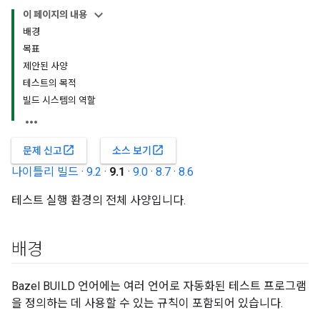
이 페이지의 내용
배경
목표
제안된 사양
테스트의 목적
빌드 시스템의 역할
open_in_new
open_in_new
문제 신고
소스 보기
나이틀리 빌드
·
9.2
·
9.1
·
9.0
·
8.7
·
8.6
테스트 실행 환경의 전체 사양입니다.
배경
Bazel BUILD 언어에는 여러 언어로 자동화된 테스트 프로그램
을 정의하는 데 사용할 수 있는 규칙이 포함되어 있습니다.