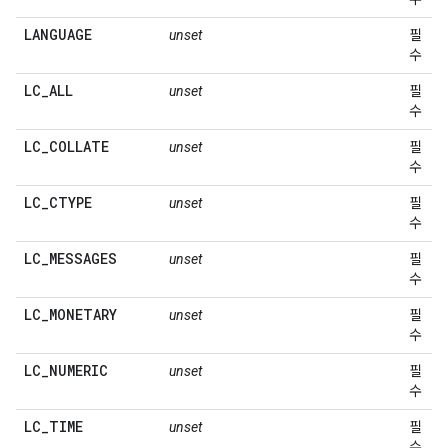
LANGUAGE
unset
필
수
LC
_
ALL
unset
필
수
LC
_
COLLATE
unset
필
수
LC
_
CTYPE
unset
필
수
LC
_
MESSAGES
unset
필
수
LC
_
MONETARY
unset
필
수
LC
_
NUMERIC
unset
필
수
LC
_
TIME
unset
필
수