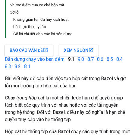
Nhược điểm của cơ chế hộp cát
Gỡ lỗi
Không gian tên đã huỷ kích hoạt
Lỗi thực thi quy tắc
Gỡ lỗi chi tiết cho các lỗi bản dựng
open_in_new
open_in_new
BÁO CÁO VẤN ĐỀ
XEM NGUỒN
Bản dựng chạy vào ban đêm
·
9.1
·
9.0
·
8.7
·
8.6
·
8.5
·
8.4
·
8.3
·
8.2
·
8.1
Bài viết này đề cập đến việc tạo hộp cát trong Bazel và gỡ
lỗi môi trường tạo hộp cát của bạn.
Chạy trong hộp cát
là một chiến lược hạn chế quyền, giúp
tách biệt các quy trình với nhau hoặc với các tài nguyên
trong hệ thống. Đối với Bazel, điều này có nghĩa là hạn chế
quyền truy cập vào hệ thống tệp.
Hộp cát hệ thống tệp của Bazel chạy các quy trình trong một