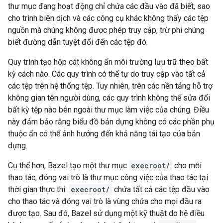
thư mục đang hoạt động chỉ chứa các đầu vào đã biết, sao
cho trình biên dịch và các công cụ khác không thấy các tệp
nguồn mà chúng không được phép truy cập, trừ phi chúng
biết đường dẫn tuyệt đối đến các tệp đó.
Quy trình tạo hộp cát không ẩn môi trường lưu trữ theo bất
kỳ cách nào. Các quy trình có thể tự do truy cập vào tất cả
các tệp trên hệ thống tệp. Tuy nhiên, trên các nền tảng hỗ trợ
không gian tên người dùng, các quy trình không thể sửa đổi
bất kỳ tệp nào bên ngoài thư mục làm việc của chúng. Điều
này đảm bảo rằng biểu đồ bản dựng không có các phần phụ
thuộc ẩn có thể ảnh hưởng đến khả năng tái tạo của bản
dựng.
Cụ thể hơn, Bazel tạo một thư mục
execroot/
cho mỗi
thao tác, đóng vai trò là thư mục công việc của thao tác tại
thời gian thực thi.
execroot/
chứa tất cả các tệp đầu vào
cho thao tác và đóng vai trò là vùng chứa cho mọi đầu ra
được tạo. Sau đó, Bazel sử dụng một kỹ thuật do hệ điều