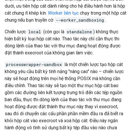
dưới, ưu tiên hộp cát dành riêng cho hệ điều hành hơn là hộp
cát chung ít khép kín.
Worker liên tục
chạy trong một hộp cát
chung nếu bạn truyền cờ
--worker_sandboxing
.
Chiến lược
local
(còn gọi là
standalone
) không thực
hiện bất kỳ loại hộp cát nào. Thao tác này chỉ cần thực thi
dòng lệnh của thao tác với thư mục đang hoạt động được
đặt thành execroot của không gian làm việc.
processwrapper-sandbox
là một chiến lược tạo hộp cát
không yêu cầu bất kỳ tính năng "nâng cao" nào – chiến lược
này sẽ hoạt động trên mọi hệ thống POSIX mà không cần
điều chỉnh. Thao tác này sẽ tạo một thư mục hộp cát bao
gồm các đường liên kết tượng trưng trỏ đến các tệp nguồn
ban đầu, thực thi dòng lệnh của thao tác với thư mục đang
hoạt động được đặt thành thư mục này thay vì execroot,
sau đó di chuyển các cấu phần phần mềm đầu ra đã biết ra
khỏi hộp cát vào execroot và xoá hộp cát. Điều này ngăn
hành động vô tình sử dụng bất kỳ tệp đầu vào nào chưa