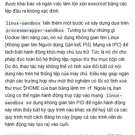
được khai báo và ngăn việc làm lộn xộn execroot bằng các
tệp đầu ra không xác định.
linux-sandbox
tiến thêm một bước và xây dựng dựa trên
processwrapper-sandbox
. Tương tự như những gì
Docker làm nâng cao, nó sử dụng Không gian tên Linux
(Không gian tên Người dùng, Gắn kết, PID, Mạng và IPC) để
tách biệt hành động khỏi máy chủ lưu trữ. Tức là nó chỉ cho
phép đọc toàn bộ hệ thống tệp, ngoại trừ thư mục hộp cát.
Do đó, thao tác này không thể vô tình sửa đổi bất cứ nội
dung nào trên hệ thống tệp của máy chủ. Điều này giúp ngăn
chặn các trường hợp như một thử nghiệm có lỗi vô tình xoá
thư mục $HOME của bạn bằng lệnh rm -rf. Ngoài ra, bạn
cũng có thể ngăn hành động truy cập vào mạng.
linux-
sandbox
sử dụng không gian tên PID để ngăn hành động
này nhìn thấy bất kỳ quy trình nào khác và để huỷ tất cả các
quy trình một cách đáng tin cậy (ngay cả các trình nền do
hành động này tạo ra) vào cuối.