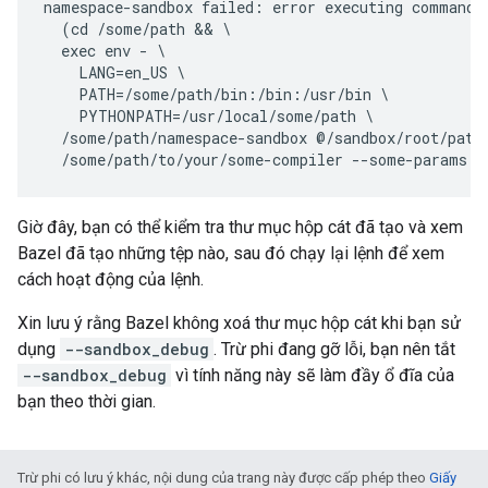
namespace-sandbox failed: error executing command

  (cd /some/path && \

  exec env - \

    LANG=en_US \

    PATH=/some/path/bin:/bin:/usr/bin \

    PYTHONPATH=/usr/local/some/path \

  /some/path/namespace-sandbox @/sandbox/root/path/
Giờ đây, bạn có thể kiểm tra thư mục hộp cát đã tạo và xem
Bazel đã tạo những tệp nào, sau đó chạy lại lệnh để xem
cách hoạt động của lệnh.
Xin lưu ý rằng Bazel không xoá thư mục hộp cát khi bạn sử
dụng
--sandbox_debug
. Trừ phi đang gỡ lỗi, bạn nên tắt
--sandbox_debug
vì tính năng này sẽ làm đầy ổ đĩa của
bạn theo thời gian.
Trừ phi có lưu ý khác, nội dung của trang này được cấp phép theo
Giấy