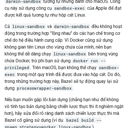
darwin-sandbox
tương tự nhưng dành cho macOS. Công
cụ này sử dụng công cụ
sandbox-exec
của Apple để đạt
được kết quả tương tự như hộp cát Linux.
Cả
linux-sandbox
và
darwin-sandbox
đều không hoạt
động trong trường hợp "lồng nhau" do các hạn chế trong cơ
chế do hệ điều hành cung cấp. Vì Docker cũng sử dụng
không gian tên Linux cho vùng chứa của mình, nên bạn
không thể dễ dàng chạy
linux-sandbox
bên trong vùng
chứa Docker, trừ phi bạn sử dụng
docker run --
privileged
. Trên macOS, bạn không thể chạy
sandbox-
exec
trong một quy trình đã được đưa vào hộp cát. Do đó,
trong những trường hợp này, Bazel sẽ tự động quay lại sử
dụng
processwrapper-sandbox
.
Nếu bạn muốn gặp lỗi bản dựng (chẳng hạn như để không
vô tình tạo bản dựng bằng chiến lược thực thi ít nghiêm ngặt
hơn), hãy sửa đổi rõ ràng danh sách chiến lược thực thi mà
Bazel cố gắng sử dụng (ví dụ:
bazel build --
spawn_strategy=worker,linux-sandbox
).