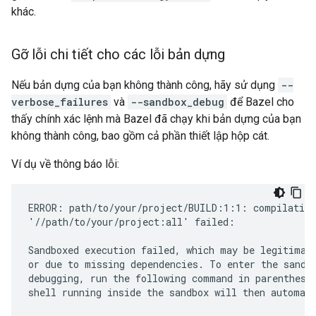
khác.
Gỡ lỗi chi tiết cho các lỗi bản dựng
Nếu bản dựng của bạn không thành công, hãy sử dụng
--
verbose_failures
và
--sandbox_debug
để Bazel cho
thấy chính xác lệnh mà Bazel đã chạy khi bản dựng của bạn
không thành công, bao gồm cả phần thiết lập hộp cát.
Ví dụ về thông báo lỗi:
ERROR: path/to/your/project/BUILD:1:1: compilation 
'//path/to/your/project:all' failed:

Sandboxed execution failed, which may be legitimate
or due to missing dependencies. To enter the sandbo
debugging, run the following command in parentheses
shell running inside the sandbox will then automati