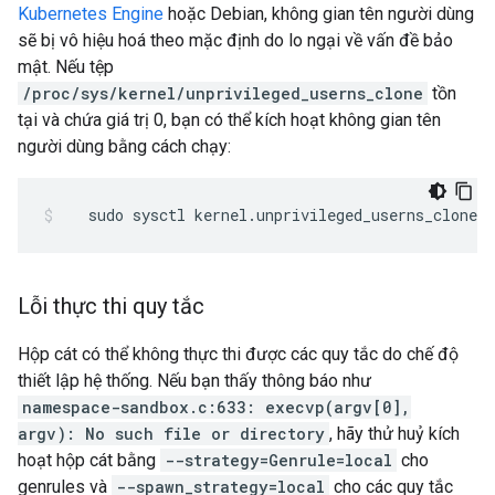
Kubernetes Engine
hoặc Debian, không gian tên người dùng
sẽ bị vô hiệu hoá theo mặc định do lo ngại về vấn đề bảo
mật. Nếu tệp
/proc/sys/kernel/unprivileged_userns_clone
tồn
tại và chứa giá trị 0, bạn có thể kích hoạt không gian tên
người dùng bằng cách chạy:
sudo
sysctl
kernel.unprivileged_userns_clone
=
1
Lỗi thực thi quy tắc
Hộp cát có thể không thực thi được các quy tắc do chế độ
thiết lập hệ thống. Nếu bạn thấy thông báo như
namespace-sandbox.c:633: execvp(argv[0],
argv): No such file or directory
, hãy thử huỷ kích
hoạt hộp cát bằng
--strategy=Genrule=local
cho
genrules và
--spawn_strategy=local
cho các quy tắc