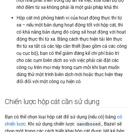
mọi nhà phát triển trong dự án và việc xoá toàn bộ bộ
nhớ đệm từ xa không phải là một giải pháp khả thi.
Hộp cát mô phỏng hành vi của hoạt động thực thi từ
xa – nếu một bản dựng hoạt động tốt với hộp cát, thì
có khả năng bản dựng đó cũng sẽ hoạt động với hoạt
động thực thi từ xa. Bằng cách thực hiện tải lên thực
thi từ xa tất cả các tệp cần thiết (bao gồm cả các công
cụ cục bộ), bạn có thể giảm đáng kể chi phí bảo trì
cho các cụm biên dịch so với việc phải cài đặt các
công cụ trên mọi máy trong cụm mỗi khi bạn muốn
dùng thử một trình biên dịch mới hoặc thực hiện thay
đổi đối với một công cụ hiện có.
Chiến lược hộp cát cần sử dụng
Bạn có thể chọn loại hộp cát để sử dụng (nếu có) bằng
cờ
chiến lược
. Khi sử dụng chiến lược
sandboxed
, Bazel sẽ
chọn một trong các cách triển khai hộp cát được liệt kê bên