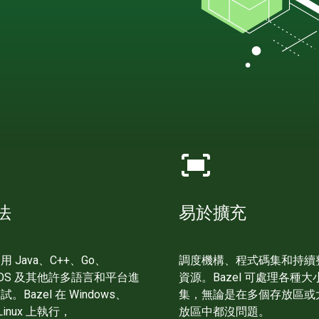
fit_screen
法
易於擴充
 Java、C++、Go、
調度機構、程式碼集和持續
d、iOS 及其他許多語言和平台進
資源。Bazel 可處理各種
Bazel 在 Windows、
集，無論是在多個存放區或
 Linux 上執行，
放區中都沒問題。