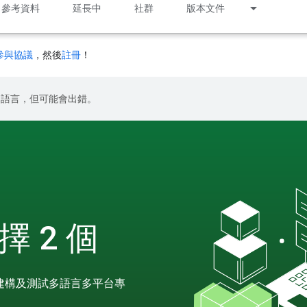
參考資料
延長中
社群
版本文件
參與協議
，然後
註冊
！
偏好的語言，但可能會出錯。
擇 2 個
，建構及測試多語言多平台專