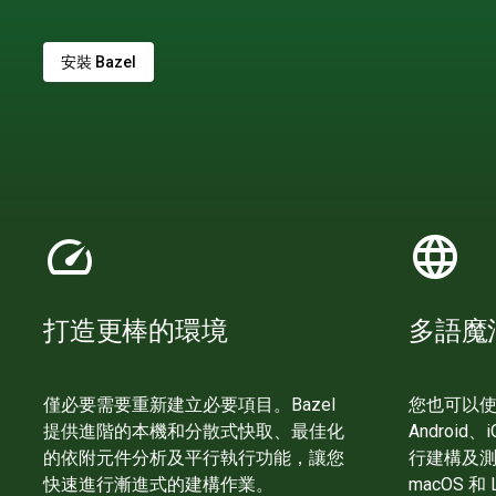
安裝 Bazel
speed
language
打造更棒的環境
多語魔
僅必要需要重新建立必要項目。Bazel
您也可以使用
提供進階的本機和分散式快取、最佳化
Androi
的依附元件分析及平行執行功能，讓您
行建構及測試。
快速進行漸進式的建構作業。
macOS 和