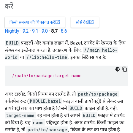
करें
open_in_new
open_in_new
किसी समस्या की शिकायत करें
सोर्स देखें
Nightly
·
9.2
·
9.1
·
9.0
·
8.7
·
8.6
BUILD
फ़ाइलों और कमांड लाइन में, Bazel, टारगेट के रेफ़रंस के लिए
लेबल
का इस्तेमाल करता है. उदाहरण के लिए,
//main:hello-
world
या
//lib:hello-time
. इनका सिंटैक्स यह है:
//path/to/package:target-name
अगर टारगेट, किसी नियम का टारगेट है, तो
path/to/package
वर्कस्पेस रूट (
MODULE.bazel
फ़ाइल वाली डायरेक्ट्री) से लेकर उस
डायरेक्ट्री तक का पाथ होता है जिसमें
BUILD
फ़ाइल होती है. वहीं,
target-name
वह नाम होता है जो आपने
BUILD
फ़ाइल में टारगेट
को दिया है. यह
name
एट्रिब्यूट होता है. अगर टारगेट, किसी फ़ाइल का
टारगेट है, तो
path/to/package
, पैकेज के रूट का पाथ होता है.