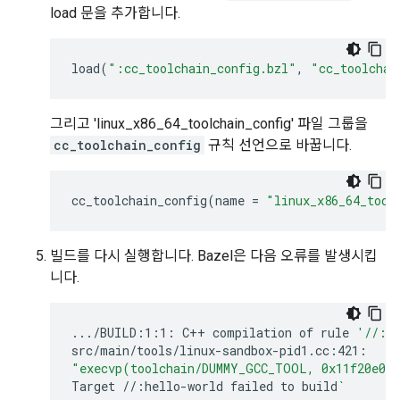
load 문을 추가합니다.
load
(
":cc_toolchain_config.bzl"
,
"cc_toolchai
그리고 'linux_x86_64_toolchain_config' 파일 그룹을
cc_toolchain_config
규칙 선언으로 바꿉니다.
cc_toolchain_config
(
name
=
"linux_x86_64_tool
빌드를 다시 실행합니다. Bazel은 다음 오류를 발생시킵
니다.
.../BUILD:1:1:
C++
compilation
of
rule
'//:h
"execvp(toolchain/DUMMY_GCC_TOOL, 0x11f20e0)
Target
//:hello-world
failed
to
build
`