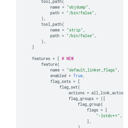
tool_path
(
name
=
"objdump"
,
path
=
"/bin/false"
,
),
tool_path
(
name
=
"strip"
,
path
=
"/bin/false"
,
),
]
features
=
[
# NEW
feature
(
name
=
"default_linker_flags"
,
enabled
=
True
,
flag_sets
=
[
flag_set
(
actions
=
all_link_actions
flag_groups
=
([
flag_group
(
flags
=
[
"-lstdc++"
,
],
),