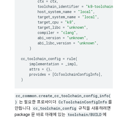
ctx
=
ctx
,
toolchain_identifier
=
"k8-toolchain"
host_system_name
=
"local"
,
target_system_name
=
"local"
,
target_cpu
=
"k8"
,
target_libc
=
"unknown"
,
compiler
=
"clang"
,
abi_version
=
"unknown"
,
abi_libc_version
=
"unknown"
,
)
cc_toolchain_config
=
rule
(
implementation
=
_impl
,
attrs
=
{},
provides
=
[
CcToolchainConfigInfo
],
)
cc_common.create_cc_toolchain_config_info(
)
는 필요한 프로바이더
CcToolchainConfigInfo
를
만듭니다.
cc_toolchain_config
규칙을 사용하려면
package 문 바로 아래에 있는
toolchain/BUILD
에