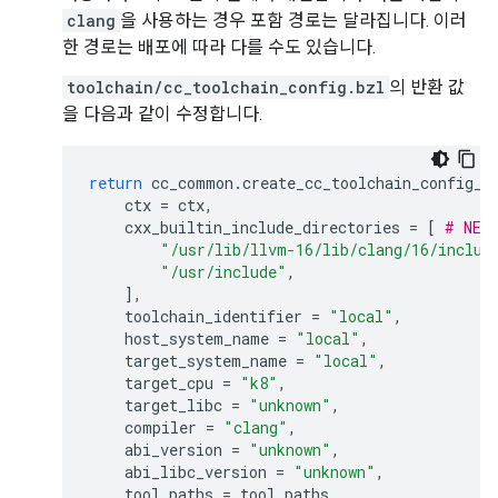
clang
을 사용하는 경우 포함 경로는 달라집니다. 이러
한 경로는 배포에 따라 다를 수도 있습니다.
toolchain/cc_toolchain_config.bzl
의 반환 값
을 다음과 같이 수정합니다.
return
cc_common
.
create_cc_toolchain_config_i
ctx
=
ctx
,
cxx_builtin_include_directories
=
[
# NEW
"/usr/lib/llvm-16/lib/clang/16/includ
"/usr/include"
,
],
toolchain_identifier
=
"local"
,
host_system_name
=
"local"
,
target_system_name
=
"local"
,
target_cpu
=
"k8"
,
target_libc
=
"unknown"
,
compiler
=
"clang"
,
abi_version
=
"unknown"
,
abi_libc_version
=
"unknown"
,
tool_paths
=
tool_paths
,