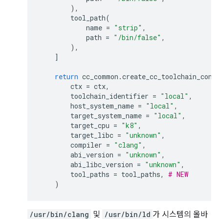
),
tool_path
(
name
=
"strip"
,
path
=
"/bin/false"
,
),
]
return
cc_common
.
create_cc_toolchain_conf
ctx
=
ctx
,
toolchain_identifier
=
"local"
,
host_system_name
=
"local"
,
target_system_name
=
"local"
,
target_cpu
=
"k8"
,
target_libc
=
"unknown"
,
compiler
=
"clang"
,
abi_version
=
"unknown"
,
abi_libc_version
=
"unknown"
,
tool_paths
=
tool_paths
,
# NEW
)
/usr/bin/clang
및
/usr/bin/ld
가 시스템의 올바