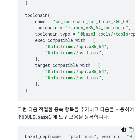
)
toolchain
(
name
=
"cc_toolchain_for_linux_x86_64"
,
toolchain
=
":linux_x86_64_toolchain"
,
toolchain_type
=
"@bazel_tools//tools/cpp
exec_compatible_with
=
[
"@platforms//cpu:x86_64"
,
"@platforms//os:linux"
,
],
target_compatible_with
=
[
"@platforms//cpu:x86_64"
,
"@platforms//os:linux"
,
],
)
그런 다음 적절한 종속 항목을 추가하고 다음을 사용하여
MODULE.bazel
에 도구 모음을 등록합니다.
bazel_dep
(
name
=
"platforms"
,
version
=
"0.0.