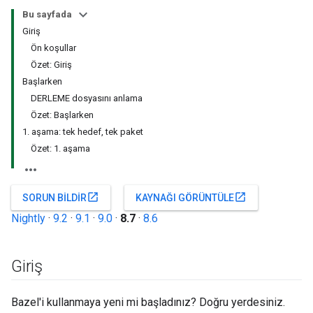
Bu sayfada
Giriş
Ön koşullar
Özet: Giriş
Başlarken
DERLEME dosyasını anlama
Özet: Başlarken
1. aşama: tek hedef, tek paket
Özet: 1. aşama
open_in_new
open_in_new
SORUN BILDIR
KAYNAĞI GÖRÜNTÜLE
Nightly
·
9.2
·
9.1
·
9.0
·
8.7
·
8.6
Giriş
Bazel'i kullanmaya yeni mi başladınız? Doğru yerdesiniz.