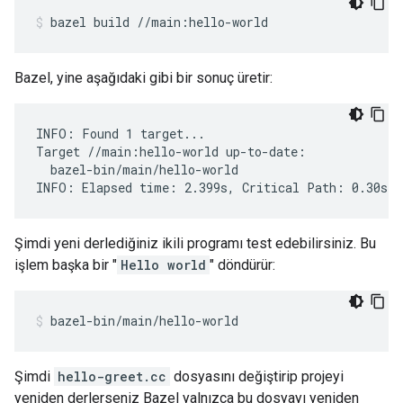
bazel
build
//main:hello-world
Bazel, yine aşağıdaki gibi bir sonuç üretir:
INFO: Found 1 target...

Target //main:hello-world up-to-date:

  bazel-bin/main/hello-world

Şimdi yeni derlediğiniz ikili programı test edebilirsiniz. Bu
işlem başka bir "
Hello world
" döndürür:
bazel-bin/main/hello-world
Şimdi
hello-greet.cc
dosyasını değiştirip projeyi
yeniden derlerseniz Bazel yalnızca bu dosyayı yeniden