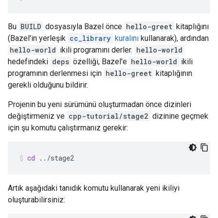
Bu
BUILD
dosyasıyla Bazel önce
hello-greet
kitaplığını
(Bazel'in yerleşik
cc_library
kuralını
kullanarak), ardından
hello-world
ikili programını derler.
hello-world
hedefindeki
deps
özelliği, Bazel'e
hello-world
ikili
programının derlenmesi için
hello-greet
kitaplığının
gerekli olduğunu bildirir.
Projenin bu yeni sürümünü oluşturmadan önce dizinleri
değiştirmeniz ve
cpp-tutorial/stage2
dizinine geçmek
için şu komutu çalıştırmanız gerekir:
cd
../stage2
Artık aşağıdaki tanıdık komutu kullanarak yeni ikiliyi
oluşturabilirsiniz: