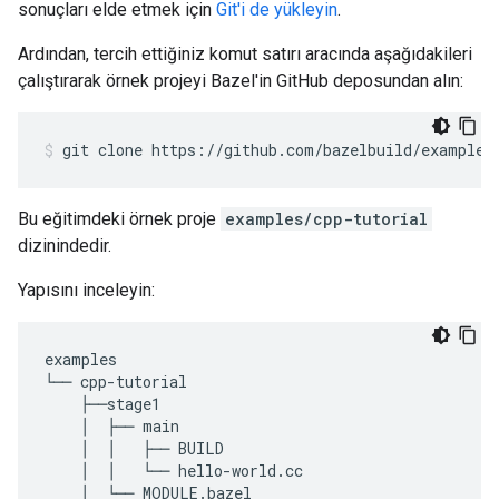
sonuçları elde etmek için
Git'i de yükleyin
.
Ardından, tercih ettiğiniz komut satırı aracında aşağıdakileri
çalıştırarak örnek projeyi Bazel'in GitHub deposundan alın:
git
clone
https://github.com/bazelbuild/examples
Bu eğitimdeki örnek proje
examples/cpp-tutorial
dizinindedir.
Yapısını inceleyin:
examples

└── cpp-tutorial

    ├──stage1

    │  ├── main

    │  │   ├── BUILD

    │  │   └── hello-world.cc

    │  └── MODULE.bazel
