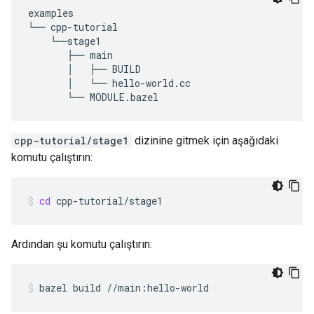
examples

└── cpp-tutorial

    └──stage1

       ├── main

       │   ├── BUILD

       │   └── hello-world.cc

cpp-tutorial/stage1
dizinine gitmek için aşağıdaki
komutu çalıştırın:
cd
cpp-tutorial/stage1
Ardından şu komutu çalıştırın:
bazel
build
//main:hello-world