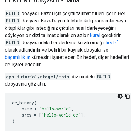
DERLEME dosyasını anlama
BUILD
dosyası, Bazel için çeşitli talimat türleri içerir. Her
BUILD
dosyası, Bazel'e yürütülebilir ikili programlar veya
kitaplıklar gibi istediğiniz çıktıları nasıl derleyeceğini
söyleyen bir dizi talimat olarak en az bir
kural
gerektirir.
BUILD
dosyasındaki her derleme kuralı örneği,
hedef
olarak adlandırılır ve belirli bir kaynak dosyalar ve
bağımlılıklar
kümesini işaret eder. Bir hedef, diğer hedefleri
de işaret edebilir.
cpp-tutorial/stage1/main
dizinindeki
BUILD
dosyasına göz atın:
cc_binary
(
name
=
"hello-world"
,
srcs
=
[
"hello-world.cc"
],
)