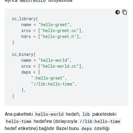
Ayrıca
main/BUILD
dosyasında:
cc_library
(
name
=
"hello-greet"
,
srcs
=
[
"hello-greet.cc"
],
hdrs
=
[
"hello-greet.h"
],
)
cc_binary
(
name
=
"hello-world"
,
srcs
=
[
"hello-world.cc"
],
deps
=
[
":hello-greet"
,
"//lib:hello-time"
,
],
)
Ana paketteki
hello-world
hedefi,
lib
paketindeki
hello-time
hedefine (dolayısıyla
//lib:hello-time
hedef etiketine) bağlıdır. Bazel bunu
deps
özelliği