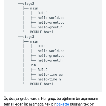
    ├──stage2

    │  ├── main

    │  │   ├── BUILD

    │  │   ├── hello-world.cc

    │  │   ├── hello-greet.cc

    │  │   └── hello-greet.h

    │  └── MODULE.bazel

    └──stage3

       ├── main

       │   ├── BUILD

       │   ├── hello-world.cc

       │   ├── hello-greet.cc

       │   └── hello-greet.h

       ├── lib

       │   ├── BUILD

       │   ├── hello-time.cc

       │   └── hello-time.h

Üç dosya grubu vardır. Her grup, bu eğitimin bir aşamasını
temsil eder. İlk aşamada, tek bir
pakette
bulunan tek bir