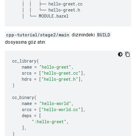
    │  │   ├── hello-greet.cc

    │  │   └── hello-greet.h

cpp-tutorial/stage2/main
dizinindeki
BUILD
dosyasına göz atın:
cc_library
(
name
=
"hello-greet"
,
srcs
=
[
"hello-greet.cc"
],
hdrs
=
[
"hello-greet.h"
],
)
cc_binary
(
name
=
"hello-world"
,
srcs
=
[
"hello-world.cc"
],
deps
=
[
":hello-greet"
,
],
)