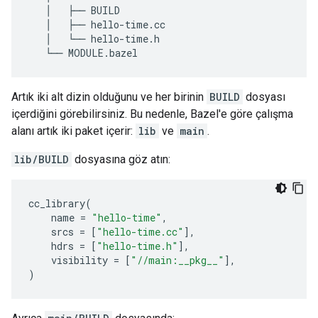
   │   ├── BUILD

   │   ├── hello-time.cc

   │   └── hello-time.h

Artık iki alt dizin olduğunu ve her birinin
BUILD
dosyası
içerdiğini görebilirsiniz. Bu nedenle, Bazel'e göre çalışma
alanı artık iki paket içerir:
lib
ve
main
.
lib/BUILD
dosyasına göz atın:
cc_library
(
name
=
"hello-time"
,
srcs
=
[
"hello-time.cc"
],
hdrs
=
[
"hello-time.h"
],
visibility
=
[
"//main:__pkg__"
],
)