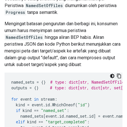
Peristiwa
NamedSetOfFiles
diumumkan oleh peristiwa
Progress
tanpa semantik.
Mengingat batasan pengurutan dan berbagi ini, konsumen
umum harus menyimpan semua peristiwa
NamedSetOfFiles
hingga aliran BEP habis. Aliran
peristiwa JSON dan kode Python berikut menunjukkan cara
mengisi peta dari target/aspek ke artefak yang dibuat
dalam grup output "default", dan cara memproses output
untuk subset target/aspek yang dibuat:
named_sets
=
{}
# type: dict[str, NamedSetOfFiles
outputs
=
{}
# type: dict[str, dict[str, set[s
for
event
in
stream
:
kind
=
event
.
id
.
WhichOneof
(
"id"
)
if
kind
==
"named_set"
:
named_sets
[
event
.
id
.
named_set
.
id
]
=
event
.
name
elif
kind
==
"target_completed"
: