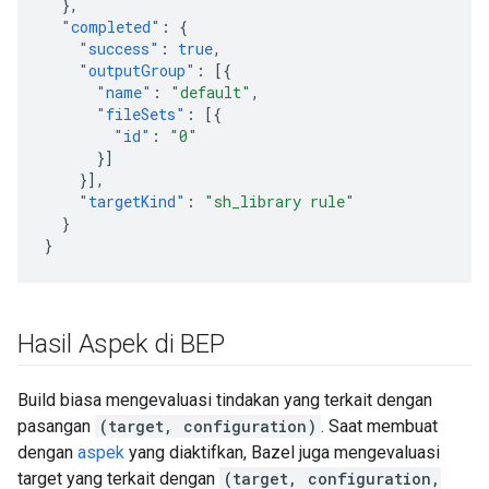
},
"completed"
:
{
"success"
:
true
,
"outputGroup"
:
[{
"name"
:
"default"
,
"fileSets"
:
[{
"id"
:
"0"
}]
}],
"targetKind"
:
"sh_library rule"
}
}
Hasil Aspek di BEP
Build biasa mengevaluasi tindakan yang terkait dengan
pasangan
(target, configuration)
. Saat membuat
dengan
aspek
yang diaktifkan, Bazel juga mengevaluasi
target yang terkait dengan
(target, configuration,