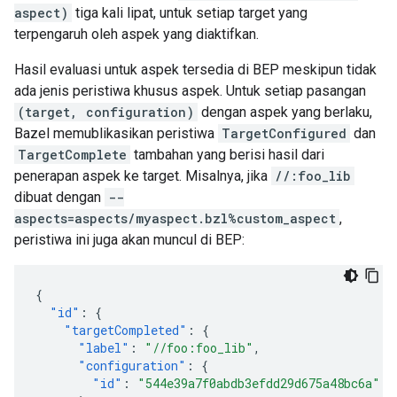
aspect)
tiga kali lipat, untuk setiap target yang
terpengaruh oleh aspek yang diaktifkan.
Hasil evaluasi untuk aspek tersedia di BEP meskipun tidak
ada jenis peristiwa khusus aspek. Untuk setiap pasangan
(target, configuration)
dengan aspek yang berlaku,
Bazel memublikasikan peristiwa
TargetConfigured
dan
TargetComplete
tambahan yang berisi hasil dari
penerapan aspek ke target. Misalnya, jika
//:foo_lib
dibuat dengan
--
aspects=aspects/myaspect.bzl%custom_aspect
,
peristiwa ini juga akan muncul di BEP:
{
"id"
:
{
"targetCompleted"
:
{
"label"
:
"//foo:foo_lib"
,
"configuration"
:
{
"id"
:
"544e39a7f0abdb3efdd29d675a48bc6a"