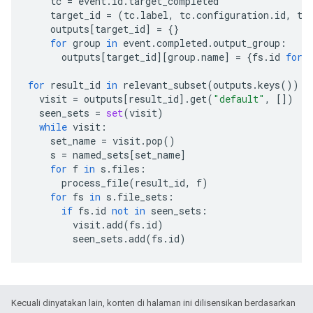
tc
=
event
.
id
.
target_completed
target_id
=
(
tc
.
label
,
tc
.
configuration
.
id
,
tc
outputs
[
target_id
]
=
{}
for
group
in
event
.
completed
.
output_group
:
outputs
[
target_id
][
group
.
name
]
=
{
fs
.
id
for
for
result_id
in
relevant_subset
(
outputs
.
keys
()):
visit
=
outputs
[
result_id
]
.
get
(
"default"
,
[])
seen_sets
=
set
(
visit
)
while
visit
:
set_name
=
visit
.
pop
()
s
=
named_sets
[
set_name
]
for
f
in
s
.
files
:
process_file
(
result_id
,
f
)
for
fs
in
s
.
file_sets
:
if
fs
.
id
not
in
seen_sets
:
visit
.
add
(
fs
.
id
)
seen_sets
.
add
(
fs
.
id
)
Kecuali dinyatakan lain, konten di halaman ini dilisensikan berdasarkan