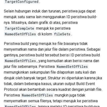
TargetConfigured
.
Selain hubungan induk dan turunan, peristiwa juga dapat
merujuk satu sama lain menggunakan ID peristiwa build-
nya. Misalnya, dalam grafik di atas, peristiwa
TargetComplete
merujuk ke peristiwa
NamedSetOfFiles
di kolom
fileSets
.
Peristiwa build yang merujuk ke file biasanya tidak
menyematkan nama dan jalur file dalam peristiwa. Sebagai
gantinya, peristiwa build tersebut berisi ID peristiwa build
NamedSetOfFiles
, yang kemudian akan berisi nama dan
jalur file sebenarnya. Peristiwa
NamedSetOfFiles
memungkinkan sekumpulan file dilaporkan satu kali dan
dirujuk oleh banyak target. Struktur ini diperlukan karena jika
tidak, dalam beberapa kasus, ukuran output Build Event
Protocol akan bertambah secara kuadrat dengan jumlah file.
Peristiwa
NamedSetOfFiles
mungkin juga tidak
menyematkan semua filenya, tetapi merujuk ke peristiwa
NamedSetOfFiles
lainnya melalui ID peristiwa build-nya.