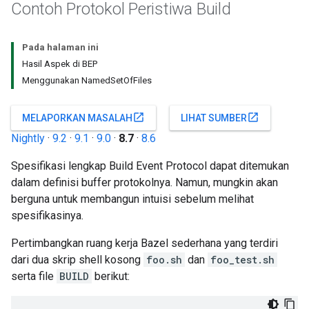
Contoh Protokol Peristiwa Build
Pada halaman ini
Hasil Aspek di BEP
Menggunakan NamedSetOfFiles
open_in_new
open_in_new
MELAPORKAN MASALAH
LIHAT SUMBER
Nightly
·
9.2
·
9.1
·
9.0
·
8.7
·
8.6
Spesifikasi lengkap Build Event Protocol dapat ditemukan
dalam definisi buffer protokolnya. Namun, mungkin akan
berguna untuk membangun intuisi sebelum melihat
spesifikasinya.
Pertimbangkan ruang kerja Bazel sederhana yang terdiri
dari dua skrip shell kosong
foo.sh
dan
foo_test.sh
serta file
BUILD
berikut: