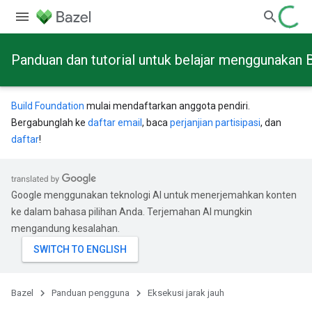
Panduan dan tutorial untuk belajar menggunakan 
Build Foundation
mulai mendaftarkan anggota pendiri.
Bergabunglah ke
daftar email
, baca
perjanjian partisipasi
, dan
daftar
!
Google menggunakan teknologi AI untuk menerjemahkan konten
ke dalam bahasa pilihan Anda. Terjemahan AI mungkin
mengandung kesalahan.
Bazel
Panduan pengguna
Eksekusi jarak jauh