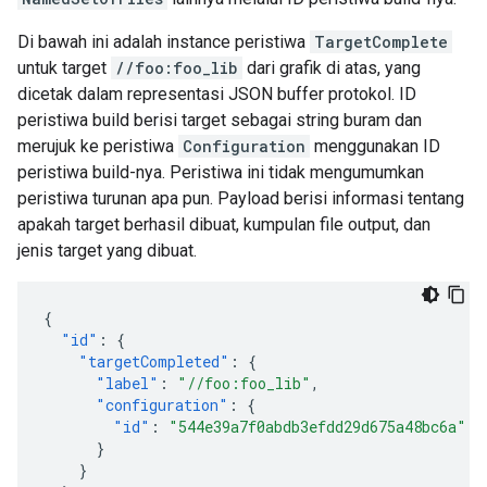
Di bawah ini adalah instance peristiwa
TargetComplete
untuk target
//foo:foo_lib
dari grafik di atas, yang
dicetak dalam representasi JSON buffer protokol. ID
peristiwa build berisi target sebagai string buram dan
merujuk ke peristiwa
Configuration
menggunakan ID
peristiwa build-nya. Peristiwa ini tidak mengumumkan
peristiwa turunan apa pun. Payload berisi informasi tentang
apakah target berhasil dibuat, kumpulan file output, dan
jenis target yang dibuat.
{
"id"
:
{
"targetCompleted"
:
{
"label"
:
"//foo:foo_lib"
,
"configuration"
:
{
"id"
:
"544e39a7f0abdb3efdd29d675a48bc6a"
}
}