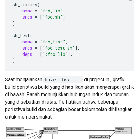
sh_library
(
name
=
"foo_lib"
srcs
=
[
"foo.sh"
]
)
sh_test
(
name
=
"foo_test"
srcs
=
[
"foo_test.sh"
]
deps
=
[
":foo_lib"
]
)
Saat menjalankan
bazel test ...
di project ini, grafik
build peristiwa build yang dihasilkan akan menyerupai grafik
di bawah. Panah menunjukkan hubungan induk dan turunan
yang disebutkan di atas. Perhatikan bahwa beberapa
peristiwa build dan sebagian besar kolom telah dihilangkan
untuk mempersingkat.