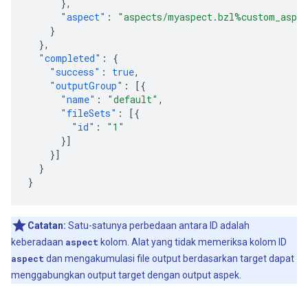
},
"aspect"
:
"aspects/myaspect.bzl%custom_aspe
}
},
"completed"
:
{
"success"
:
true
,
"outputGroup"
:
[{
"name"
:
"default"
,
"fileSets"
:
[{
"id"
:
"1"
}]
}]
}
}
Catatan:
Satu-satunya perbedaan antara ID adalah
keberadaan
aspect
kolom. Alat yang tidak memeriksa kolom ID
aspect
dan mengakumulasi file output berdasarkan target dapat
menggabungkan output target dengan output aspek.