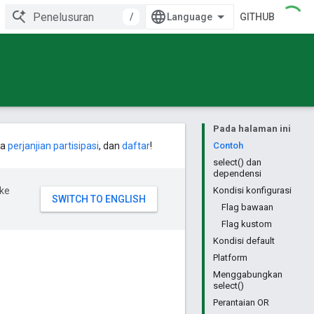
/
GITHUB
Pada halaman ini
ca
perjanjian partisipasi
, dan
daftar
!
Contoh
select() dan
dependensi
ke
Kondisi konfigurasi
Flag bawaan
Flag kustom
Kondisi default
Platform
Menggabungkan
select()
Perantaian OR