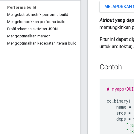
MELAPORKAN 
Performa build
Mengekstrak metrik performa build
Atribut yang dap
Mengelompokkan performa build
memungkinkan pen
Profil rekaman aktivitas JSON
Mengoptimalkan memori
Fitur ini dapat 
Mengoptimalkan kecepatan iterasi build
untuk arsitektur
Contoh
# myapp/BUI
cc_binary
(
name
=
srcs
=
deps
=
":a
":x