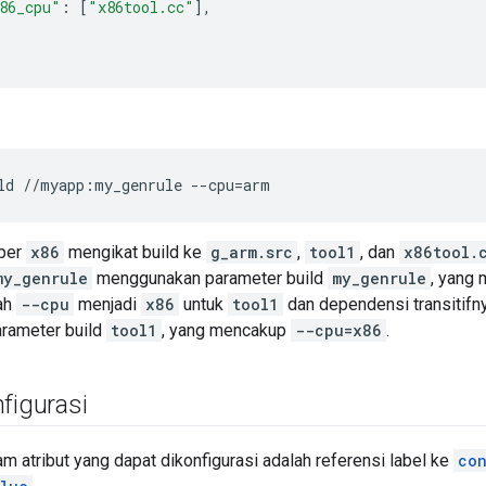
86_cpu"
:
[
"x86tool.cc"
],
ld
//myapp:my_genrule
--cpu
=
oper
x86
mengikat build ke
g_arm.src
,
tool1
, dan
x86tool.
my_genrule
menggunakan parameter build
my_genrule
, yang
ah
--cpu
menjadi
x86
untuk
tool1
dan dependensi transitifn
rameter build
tool1
, yang mencakup
--cpu=x86
.
figurasi
am atribut yang dapat dikonfigurasi adalah referensi label ke
con