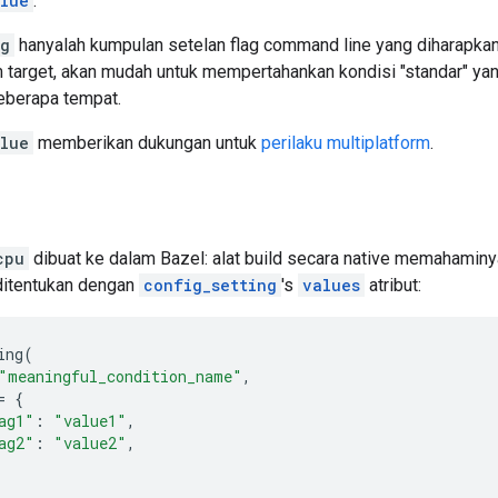
alue
.
ng
hanyalah kumpulan setelan flag command line yang diharapk
m target, akan mudah untuk mempertahankan kondisi "standar" ya
eberapa tempat.
alue
memberikan dukungan untuk
perilaku multiplatform
.
cpu
dibuat ke dalam Bazel: alat build secara native memahamin
i ditentukan dengan
config_setting
's
values
atribut:
ing
(
"meaningful_condition_name"
,
=
{
ag1"
:
"value1"
,
ag2"
:
"value2"
,