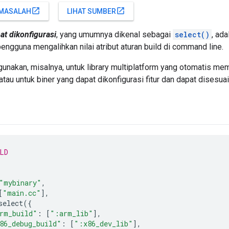
open_in_new
open_in_new
MASALAH
LIHAT SUMBER
at dikonfigurasi
, yang umumnya dikenal sebagai
select()
, ada
gguna mengalihkan nilai atribut aturan build di command line.
digunakan, misalnya, untuk library multiplatform yang otomatis m
, atau untuk biner yang dapat dikonfigurasi fitur dan dapat disesua
LD
"mybinary"
,
[
"main.cc"
],
select
({
rm_build"
:
[
":arm_lib"
],
86_debug_build"
:
[
":x86_dev_lib"
],