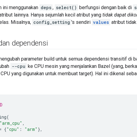
h ini menggunakan
deps
,
select()
berfungsi dengan baik di
s
tribut lainnya. Hanya sejumlah kecil atribut yang
tidak dapat diko
elas. Misalnya,
config_setting
's sendiri
values
atribut tidak
dan dependensi
 mengubah parameter build untuk semua dependensi transitif di b
ubah
--cpu
ke CPU mesin yang menjalankan Bazel (yang, berkat
CPU yang digunakan untuk membuat target). Hal ini dikenal seba
D
ing
(
"arm_cpu"
,
=
{
"cpu"
:
"arm"
},