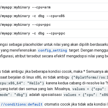
/
myapp:mybinary --cpu=arm
/
myapp:mybinary -c dbg --cpu=x86
/
myapp:mybinary --cpu=ppc
/
myapp:mybinary -c dbg --cpu=ppc
ngsi sebagai placeholder untuk nilai yang akan dipilih berdasar
l yang mereferensikan
config_setting
target. Dengan mengg
figurasi, atribut tersebut secara efektif mengadopsi nilai yang 
.
tidak ambigu: jika beberapa kondisi cocok, maka * Semuanya aka
saat berjalan di linux x86, ini tidak ambigu
{"@platforms//os:
cpu:x86_64": "Hello"}
karena kedua cabang di-resolve ke "h
yang ketat dari semua yang lain. Misalnya,
values = {"cpu":
mode": "dbg"}
adalah spesialisasi
values = {"cpu": "x8
//conditions:default
otomatis cocok jika tidak ada kondisi 