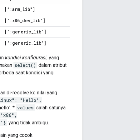
[":arm
_
lib"]
[":x86
_
dev
_
lib"]
[":generic
_
lib"]
[":generic
_
lib"]
kan
kondisi konfigurasi
, yang
unakan
select()
dalam atribut
berbeda saat kondisi yang
n di-resolve ke nilai yang
linux": "Hello",
ello". *
values
salah satunya
 "x86",
6"}
yang tidak ambigu.
lain yang cocok.