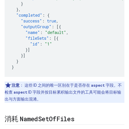
}
},
"completed"
:
{
"success"
:
true
,
"outputGroup"
:
[{
"name"
:
"default"
,
"fileSets"
:
[{
"id"
:
"1"
}]
}]
}
}
注意
：
这些 ID 之间的唯一区别在于是否存在
aspect
字段。不
检查
aspect
ID 字段并按目标累积输出文件的工具可能会将目标输
出与方面输出混淆。
Named
Set
Of
Files
消耗