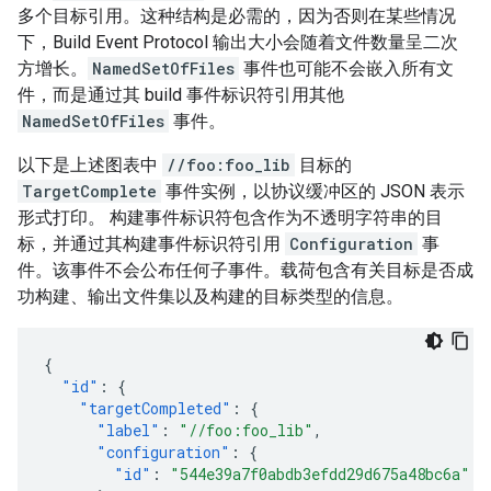
多个目标引用。这种结构是必需的，因为否则在某些情况
下，Build Event Protocol 输出大小会随着文件数量呈二次
方增长。
NamedSetOfFiles
事件也可能不会嵌入所有文
件，而是通过其 build 事件标识符引用其他
NamedSetOfFiles
事件。
以下是上述图表中
//foo:foo_lib
目标的
TargetComplete
事件实例，以协议缓冲区的 JSON 表示
形式打印。 构建事件标识符包含作为不透明字符串的目
标，并通过其构建事件标识符引用
Configuration
事
件。该事件不会公布任何子事件。载荷包含有关目标是否成
功构建、输出文件集以及构建的目标类型的信息。
{
"id"
:
{
"targetCompleted"
:
{
"label"
:
"//foo:foo_lib"
,
"configuration"
:
{
"id"
:
"544e39a7f0abdb3efdd29d675a48bc6a"