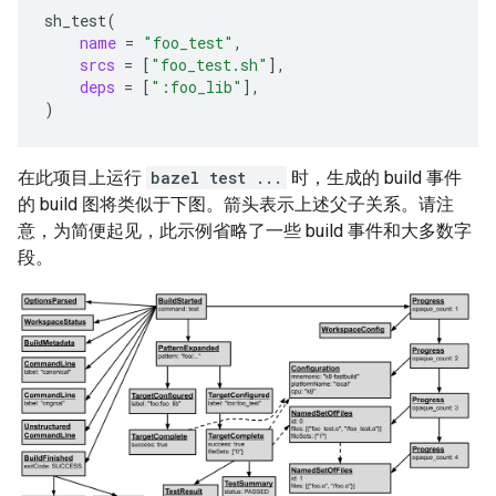
sh_test
(
name
=
"foo_test"
srcs
=
[
"foo_test.sh"
]
deps
=
[
":foo_lib"
]
)
在此项目上运行
bazel test ...
时，生成的 build 事件
的 build 图将类似于下图。箭头表示上述父子关系。请注
意，为简便起见，此示例省略了一些 build 事件和大多数字
段。