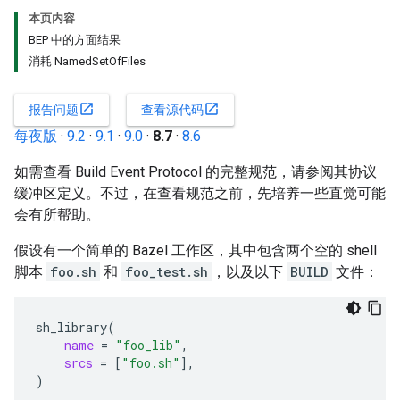
本页内容
BEP 中的方面结果
消耗 NamedSetOfFiles
open_in_new
open_in_new
报告问题
查看源代码
每夜版
·
9.2
·
9.1
·
9.0
·
8.7
·
8.6
如需查看 Build Event Protocol 的完整规范，请参阅其协议
缓冲区定义。不过，在查看规范之前，先培养一些直觉可能
会有所帮助。
假设有一个简单的 Bazel 工作区，其中包含两个空的 shell
脚本
foo.sh
和
foo_test.sh
，以及以下
BUILD
文件：
sh_library
(
name
=
"foo_lib"
srcs
=
[
"foo.sh"
]
)