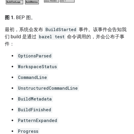
图 1.
BEP 图。
最初，系统会发布
BuildStarted
事件。该事件会告知我
们 build 是通过
bazel test
命令调用的，并会公布子事
件：
OptionsParsed
WorkspaceStatus
CommandLine
UnstructuredCommandLine
BuildMetadata
BuildFinished
PatternExpanded
Progress