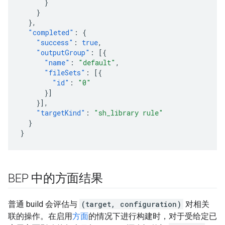
}
}
},
"completed"
:
{
"success"
:
true
,
"outputGroup"
:
[{
"name"
:
"default"
,
"fileSets"
:
[{
"id"
:
"0"
}]
}],
"targetKind"
:
"sh_library rule"
}
}
BEP 中的方面结果
普通 build 会评估与
(target, configuration)
对相关
联的操作。在启用
方面
的情况下进行构建时，对于受给定已