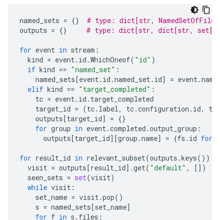
named_sets
=
{}
# type: dict[str, NamedSetOfFiles
outputs
=
{}
# type: dict[str, dict[str, set[s
for
event
in
stream
:
kind
=
event
.
id
.
WhichOneof
(
"id"
)
if
kind
==
"named_set"
:
named_sets
[
event
.
id
.
named_set
.
id
]
=
event
.
name
elif
kind
==
"target_completed"
:
tc
=
event
.
id
.
target_completed
target_id
=
(
tc
.
label
,
tc
.
configuration
.
id
,
tc
outputs
[
target_id
]
=
{}
for
group
in
event
.
completed
.
output_group
:
outputs
[
target_id
][
group
.
name
]
=
{
fs
.
id
for
for
result_id
in
relevant_subset
(
outputs
.
keys
()):
visit
=
outputs
[
result_id
]
.
get
(
"default"
,
[])
seen_sets
=
set
(
visit
)
while
visit
:
set_name
=
visit
.
pop
()
s
=
named_sets
[
set_name
]
for
f
in
s
.
files
: