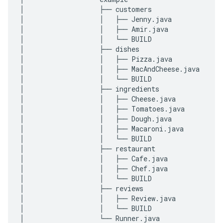
│
├──
customers
│
│
├──
Jenny
.
java
│
│
├──
Amir
.
java
│
│
└──
BUILD
│
├──
dishes
│
│
├──
Pizza
.
java
│
│
├──
MacAndCheese
.
java
│
│
└──
BUILD
│
├──
ingredients
│
│
├──
Cheese
.
java
│
│
├──
Tomatoes
.
java
│
│
├──
Dough
.
java
│
│
├──
Macaroni
.
java
│
│
└──
BUILD
│
├──
restaurant
│
│
├──
Cafe
.
java
│
│
├──
Chef
.
java
│
│
└──
BUILD
│
├──
reviews
│
│
├──
Review
.
java
│
│
└──
BUILD
│
└──
Runner
.
java