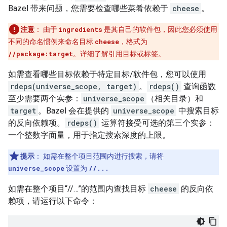
Bazel 带来问题，您需要检查哪些菜肴依赖于
cheese
。
注意
：
由于
ingredients
是其自己的软件包，因此您必须使用
不同的命名惯例来命名目标
cheese
，格式为
//package:target
。详细了解引用目标或
标签
。
如需查看哪些目标依赖于特定目标/软件包，您可以使用
rdeps(universe_scope, target)
。
rdeps()
查询函数
至少需要两个实参：
universe_scope
（相关目录）和
target
。Bazel 会在提供的
universe_scope
中搜索目标
的反向依赖项。
rdeps()
运算符接受可选的第三个实参：
一个整数字面量，用于指定搜索深度的上限。
提示
：
如需在整个项目范围内进行搜索，请将
universe_scope
设置为
//...
如需在整个项目“//…”的范围内查找目标
cheese
的反向依
赖项，请运行以下命令：