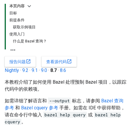
本页内容
目标
前提条件
获取示例项目
使用入门
什么是 Bazel 查询？
open_in_new
open_in_new
报告问题
查看源代码
Nightly
·
9.2
·
9.1
·
9.0
·
8.7
·
8.6
本教程介绍了如何使用 Bazel 处理预制 Bazel 项目，以跟踪
代码中的依赖项。
如需详细了解语言和
--output
标志，请参阅
Bazel 查询
参考
和
Bazel cquery 参考
手册。如需在 IDE 中获得帮助，
请在命令行中输入
bazel help query
或
bazel help
cquery
。