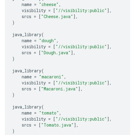
name
=
"cheese"
,
visibility
=
[
"//visibility:public"
],
srcs
=
[
"Cheese.java"
],
)
java_library
(
name
=
"dough"
,
visibility
=
[
"//visibility:public"
],
srcs
=
[
"Dough.java"
],
)
java_library
(
name
=
"macaroni"
,
visibility
=
[
"//visibility:public"
],
srcs
=
[
"Macaroni.java"
],
)
java_library
(
name
=
"tomato"
,
visibility
=
[
"//visibility:public"
],
srcs
=
[
"Tomato.java"
],
)