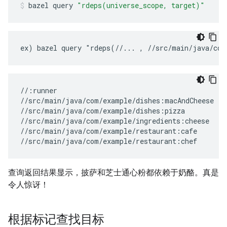
bazel
query
"rdeps(universe_scope, target)"
//:runner

//src/main/java/com/example/dishes:macAndCheese

//src/main/java/com/example/dishes:pizza

//src/main/java/com/example/ingredients:cheese

//src/main/java/com/example/restaurant:cafe

查询返回结果显示，披萨和芝士通心粉都依赖于奶酪。真是
令人惊讶！
根据标记查找目标