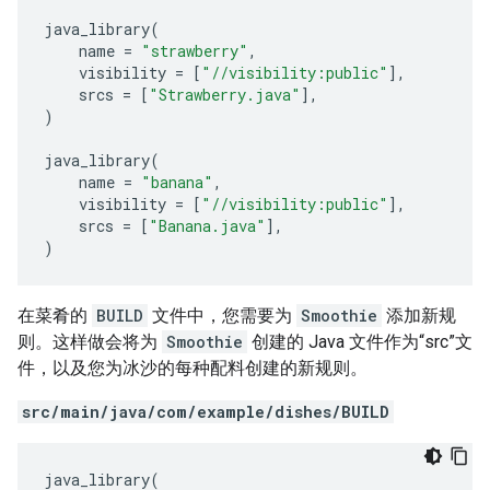
java_library
(
name
=
"strawberry"
,
visibility
=
[
"//visibility:public"
],
srcs
=
[
"Strawberry.java"
],
)
java_library
(
name
=
"banana"
,
visibility
=
[
"//visibility:public"
],
srcs
=
[
"Banana.java"
],
)
在菜肴的
BUILD
文件中，您需要为
Smoothie
添加新规
则。这样做会将为
Smoothie
创建的 Java 文件作为“src”文
件，以及您为冰沙的每种配料创建的新规则。
src/main/java/com/example/dishes/BUILD
java_library
(