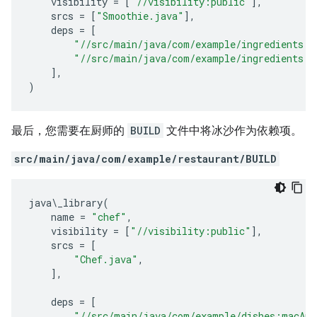
visibility
=
[
"//visibility:public"
],
srcs
=
[
"Smoothie.java"
],
deps
=
[
"//src/main/java/com/example/ingredients:s
"//src/main/java/com/example/ingredients:b
],
)
最后，您需要在厨师的
BUILD
文件中将冰沙作为依赖项。
src/main/java/com/example/restaurant/BUILD
java
\
_library
(
name
=
"chef"
,
visibility
=
[
"//visibility:public"
],
srcs
=
[
"Chef.java"
,
],
deps
=
[
"//src/main/java/com/example/dishes:macAnd