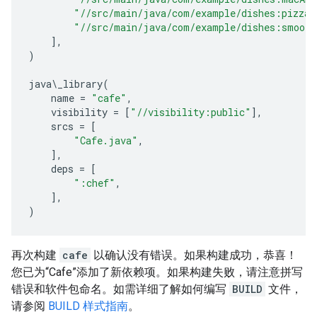
"//src/main/java/com/example/dishes:pizza"
"//src/main/java/com/example/dishes:smooth
],
)
java
\
_library
(
name
=
"cafe"
,
visibility
=
[
"//visibility:public"
],
srcs
=
[
"Cafe.java"
,
],
deps
=
[
":chef"
,
],
)
再次构建
cafe
以确认没有错误。如果构建成功，恭喜！
您已为“Cafe”添加了新依赖项。如果构建失败，请注意拼写
错误和软件包命名。如需详细了解如何编写
BUILD
文件，
请参阅
BUILD 样式指南
。