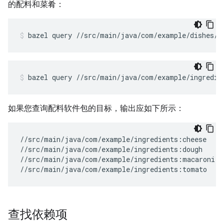
的配料和菜肴：
bazel
query
//src/main/java/com/example/dishes/.
bazel
query
//src/main/java/com/example/ingredie
如果您查询配料软件包的目标，输出应如下所示：
//src/main/java/com/example/ingredients:cheese

//src/main/java/com/example/ingredients:dough

//src/main/java/com/example/ingredients:macaroni

查找依赖项