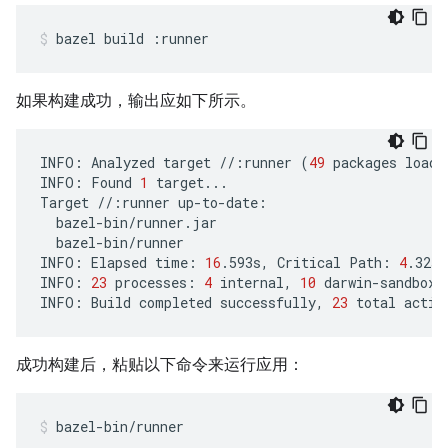
bazel
build
:runner
如果构建成功，输出应如下所示。
INFO:
Analyzed
target
//:runner
(
49
packages
loade
INFO:
Found
1
target...

Target
//:runner
bazel-bin/runner

INFO:
Elapsed
time:
16
.593s,
Critical
Path:
4
.32s

INFO:
23
processes:
4
internal,
10
darwin-sandbox,
INFO:
Build
completed
successfully,
23
total
成功构建后，粘贴以下命令来运行应用：
bazel-bin/runner