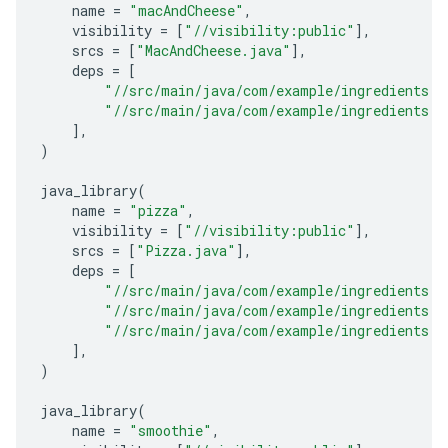
name
=
"macAndCheese"
,
visibility
=
[
"//visibility:public"
],
srcs
=
[
"MacAndCheese.java"
],
deps
=
[
"//src/main/java/com/example/ingredients:c
"//src/main/java/com/example/ingredients:m
],
)
java_library
(
name
=
"pizza"
,
visibility
=
[
"//visibility:public"
],
srcs
=
[
"Pizza.java"
],
deps
=
[
"//src/main/java/com/example/ingredients:c
"//src/main/java/com/example/ingredients:d
"//src/main/java/com/example/ingredients:t
],
)
java_library
(
name
=
"smoothie"
,