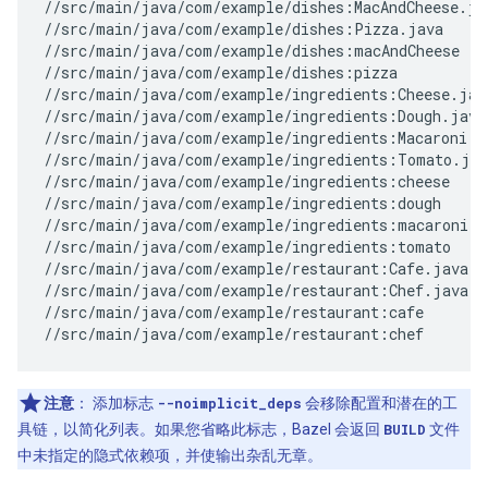
//src/main/java/com/example/dishes:MacAndCheese.jav
//src/main/java/com/example/dishes:Pizza.java

//src/main/java/com/example/dishes:macAndCheese

//src/main/java/com/example/dishes:pizza

//src/main/java/com/example/ingredients:Cheese.java
//src/main/java/com/example/ingredients:Dough.java

//src/main/java/com/example/ingredients:Macaroni.ja
//src/main/java/com/example/ingredients:Tomato.java
//src/main/java/com/example/ingredients:cheese

//src/main/java/com/example/ingredients:dough

//src/main/java/com/example/ingredients:macaroni

//src/main/java/com/example/ingredients:tomato

//src/main/java/com/example/restaurant:Cafe.java

//src/main/java/com/example/restaurant:Chef.java

//src/main/java/com/example/restaurant:cafe

注意
：
添加标志
--noimplicit_deps
会移除配置和潜在的工
具链，以简化列表。如果您省略此标志，Bazel 会返回
BUILD
文件
中未指定的隐式依赖项，并使输出杂乱无章。