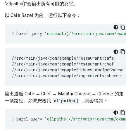
“allpaths()”会输出所有可能的路径。
以 Cafe Bazel 为例，运行以下命令：
bazel
query
"somepath(//src/main/java/com/exampl
//src/main/java/com/example/restaurant:cafe

//src/main/java/com/example/restaurant:chef

//src/main/java/com/example/dishes:macAndCheese

输出遵循 Cafe → Chef → MacAndCheese → Cheese 的第
一条路径。如果您改用
allpaths()
，则会得到：
bazel
query
"allpaths(//src/main/java/com/exampl