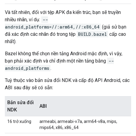
Và tất nhiên, đối với tệp APK đa kiến trúc, bạn sẽ truyền
nhiều nhãn, ví dụ:
--
android_platforms=//:arm64,//:x86_64
(giả sử bạn
đã xác định các nhãn đó trong tệp
BUILD.bazel
cấp cao
nhất).
Bazel không thể chọn nền tảng Android mặc định, vì vậy,
bạn phải xác định và chỉ định một nền tảng bằng
--
android_platforms
.
Tuỳ thuộc vào bản sửa đổi NDK và cấp độ API Android, các
ABI sau đây sẽ có sẵn:
Bản sửa đổi
ABI
NDK
16 trở xuống
armeabi, armeabi-v7a, arm64-v8a, mips,
mips64, x86, x86_64