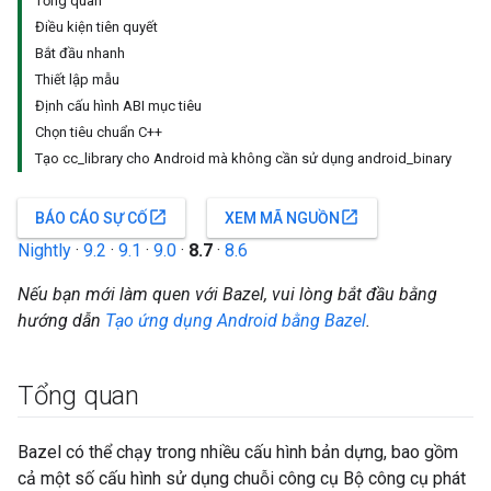
Tổng quan
Điều kiện tiên quyết
Bắt đầu nhanh
Thiết lập mẫu
Định cấu hình ABI mục tiêu
Chọn tiêu chuẩn C++
Tạo cc_library cho Android mà không cần sử dụng android_binary
open_in_new
open_in_new
BÁO CÁO SỰ CỐ
XEM MÃ NGUỒN
Nightly
·
9.2
·
9.1
·
9.0
·
8.7
·
8.6
Nếu bạn mới làm quen với Bazel, vui lòng bắt đầu bằng
hướng dẫn
Tạo ứng dụng Android bằng Bazel
.
Tổng quan
Bazel có thể chạy trong nhiều cấu hình bản dựng, bao gồm
cả một số cấu hình sử dụng chuỗi công cụ Bộ công cụ phát