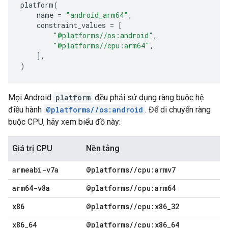
platform
(
name
=
"android_arm64"
,
constraint_values
=
[
"@platforms//os:android"
,
"@platforms//cpu:arm64"
,
],
)
Mọi Android
platform
đều phải sử dụng ràng buộc hệ
điều hành
@platforms//os:android
. Để di chuyển ràng
buộc CPU, hãy xem biểu đồ này:
Giá trị CPU
Nền tảng
armeabi-v7a
@platforms
/
/
cpu:armv7
arm64-v8a
@platforms
/
/
cpu:arm64
x86
@platforms
/
/
cpu:x86
_
32
x86
_
64
@platforms
/
/
cpu:x86
_
64