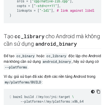
srcs
=
[
"cpp/native-lib.cpp"
],
copts
=
[
"-std=c++11"
],
linkopts
=
[
"-ldl"
],
# link against libdl
)
cc
_
library
Tạo
cho Android mà không
android
_
binary
cần sử dụng
Để tạo
cc_binary
hoặc
cc_library
độc lập cho Android
mà không cần sử dụng
android_binary
, hãy sử dụng cờ
--platforms
.
Ví dụ: giả sử bạn đã xác định các nền tảng Android trong
my/platforms/BUILD
:
bazel
build
//my/cc/jni:target
\
--platforms
=
//my/platforms:x86_64