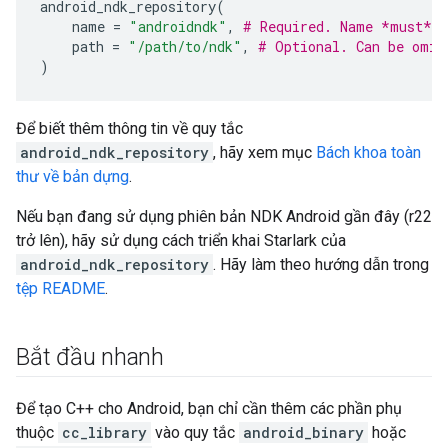
android_ndk_repository
(
name
=
"androidndk"
,
# Required. Name *must* b
path
=
"/path/to/ndk"
,
# Optional. Can be omit
)
Để biết thêm thông tin về quy tắc
android_ndk_repository
, hãy xem mục
Bách khoa toàn
thư về bản dựng
.
Nếu bạn đang sử dụng phiên bản NDK Android gần đây (r22
trở lên), hãy sử dụng cách triển khai Starlark của
android_ndk_repository
. Hãy làm theo hướng dẫn trong
tệp README
.
Bắt đầu nhanh
Để tạo C++ cho Android, bạn chỉ cần thêm các phần phụ
thuộc
cc_library
vào quy tắc
android_binary
hoặc