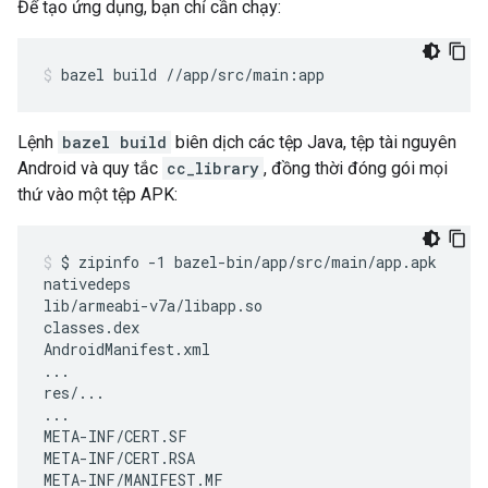
Để tạo ứng dụng, bạn chỉ cần chạy:
bazel
build
//app/src/main:app
Lệnh
bazel build
biên dịch các tệp Java, tệp tài nguyên
Android và quy tắc
cc_library
, đồng thời đóng gói mọi
thứ vào một tệp APK:
$
zipinfo
-1
bazel-bin/app/src/main/app.apk

nativedeps

lib/armeabi-v7a/libapp.so

classes.dex

AndroidManifest.xml

...

res/...

...

META-INF/CERT.SF

META-INF/CERT.RSA

META-INF/MANIFEST.MF