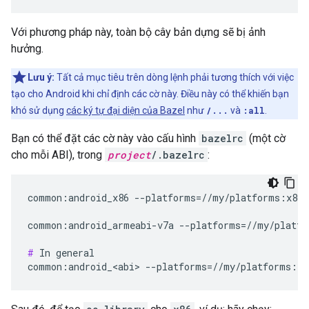
Với phương pháp này, toàn bộ cây bản dựng sẽ bị ảnh
hưởng.
Lưu ý:
Tất cả mục tiêu trên dòng lệnh phải tương thích với việc
tạo cho Android khi chỉ định các cờ này. Điều này có thể khiến bạn
khó sử dụng
các ký tự đại diện của Bazel
như
/...
và
:all
.
Bạn có thể đặt các cờ này vào cấu hình
bazelrc
(một cờ
cho mỗi ABI), trong
project
/.bazelrc
:
common:android_x86 --platforms=//my/platforms:x86

common:android_armeabi-v7a --platforms=//my/platfo
#
 In general
