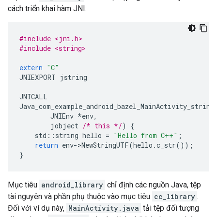
cách triển khai hàm JNI:
#include <jni.h>
#include <string>
extern
"C"
JNIEXPORT
jstring
JNICALL
Java_com_example_android_bazel_MainActivity_string
JNIEnv
*
env
,
jobject
/* this */
)
{
std
::
string
hello
=
"Hello from C++"
;
return
env
-
>
NewStringUTF
(
hello
.
c_str
());
}
Mục tiêu
android_library
chỉ định các nguồn Java, tệp
tài nguyên và phần phụ thuộc vào mục tiêu
cc_library
.
Đối với ví dụ này,
MainActivity.java
tải tệp đối tượng