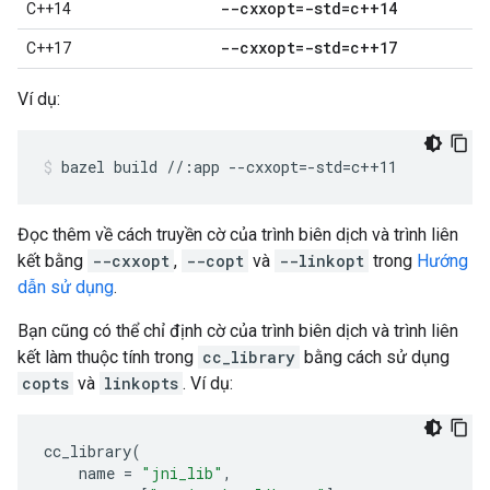
--cxxopt=-std=c++14
C++14
--cxxopt=-std=c++17
C++17
Ví dụ:
bazel
build
//:app
--cxxopt
=
-std
=
c++11
Đọc thêm về cách truyền cờ của trình biên dịch và trình liên
kết bằng
--cxxopt
,
--copt
và
--linkopt
trong
Hướng
dẫn sử dụng
.
Bạn cũng có thể chỉ định cờ của trình biên dịch và trình liên
kết làm thuộc tính trong
cc_library
bằng cách sử dụng
copts
và
linkopts
. Ví dụ:
cc_library
(
name
=
"jni_lib"
,