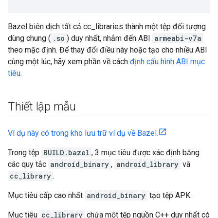
Bazel biên dịch tất cả cc_libraries thành một tệp đối tượng
dùng chung (
.so
) duy nhất, nhắm đến ABI
armeabi-v7a
theo mặc định. Để thay đổi điều này hoặc tạo cho nhiều ABI
cùng một lúc, hãy xem phần về cách
định cấu hình ABI mục
tiêu
.
Thiết lập mẫu
Ví dụ này có trong kho lưu trữ ví dụ về Bazel.
Trong tệp
BUILD.bazel
, 3 mục tiêu được xác định bằng
các quy tắc
android_binary
,
android_library
và
cc_library
.
Mục tiêu cấp cao nhất
android_binary
tạo tệp APK.
Mục tiêu
cc_library
chứa một tệp nguồn C++ duy nhất có