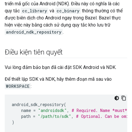
triển mã gốc của Android (NDK). Điều này có nghĩa là các
quy tắc
cc_library
và
cc_binary
thông thường có thể
được biên dịch cho Android ngay trong Bazel. Bazel thực
hiện việc này bằng cách sử dụng quy tắc kho lưu trữ
android_ndk_repository
.
Điều kiện tiên quyết
Vui lòng đảm bảo bạn đã cài đặt SDK Android và NDK.
Để thiết lập SDK và NDK, hãy thêm đoạn mã sau vào
WORKSPACE
:
android_sdk_repository
(
name
=
"androidsdk"
,
# Required. Name *must* b
path
=
"/path/to/sdk"
,
# Optional. Can be omit
)