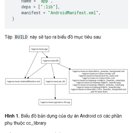
name
=
"app"
,
deps
=
[
":lib"
],
manifest
=
"AndroidManifest.xml"
,
)
Tệp
BUILD
này sẽ tạo ra biểu đồ mục tiêu sau:
Hình 1.
Biểu đồ bản dựng của dự án Android có các phần
phụ thuộc cc_library.