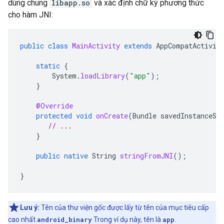
dùng chung
libapp.so
và xác định chữ ký phương thức
cho hàm JNI:
public
class
MainActivity
extends
AppCompatActivit
static
{
System
.
loadLibrary
(
"app"
);
}
@Override
protected
void
onCreate
(
Bundle
savedInstanceSt
// ...
}
public
native
String
stringFromJNI
();
}
Lưu ý:
Tên của thư viện gốc được lấy từ tên của mục tiêu cấp
cao nhất.
android_binary
Trong ví dụ này, tên là
app
.