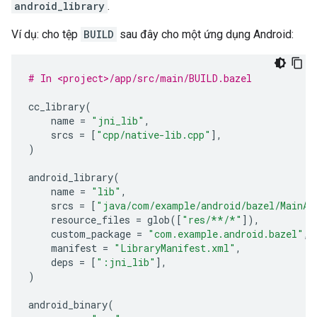
android_library
.
Ví dụ: cho tệp
BUILD
sau đây cho một ứng dụng Android:
# In <project>/app/src/main/BUILD.bazel
cc_library
(
name
=
"jni_lib"
,
srcs
=
[
"cpp/native-lib.cpp"
],
)
android_library
(
name
=
"lib"
,
srcs
=
[
"java/com/example/android/bazel/MainAc
resource_files
=
glob
([
"res/**/*"
]),
custom_package
=
"com.example.android.bazel"
,
manifest
=
"LibraryManifest.xml"
,
deps
=
[
":jni_lib"
],
)
android_binary
(