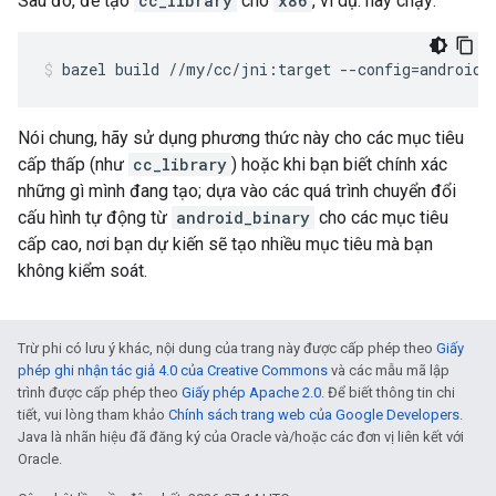
Sau đó, để tạo
cc_library
cho
x86
, ví dụ: hãy chạy:
bazel
build
//my/cc/jni:target
--config
=
android_
Nói chung, hãy sử dụng phương thức này cho các mục tiêu
cấp thấp (như
cc_library
) hoặc khi bạn biết chính xác
những gì mình đang tạo; dựa vào các quá trình chuyển đổi
cấu hình tự động từ
android_binary
cho các mục tiêu
cấp cao, nơi bạn dự kiến sẽ tạo nhiều mục tiêu mà bạn
không kiểm soát.
Trừ phi có lưu ý khác, nội dung của trang này được cấp phép theo
Giấy
phép ghi nhận tác giả 4.0 của Creative Commons
và các mẫu mã lập
trình được cấp phép theo
Giấy phép Apache 2.0
. Để biết thông tin chi
tiết, vui lòng tham khảo
Chính sách trang web của Google Developers
.
Java là nhãn hiệu đã đăng ký của Oracle và/hoặc các đơn vị liên kết với
Oracle.