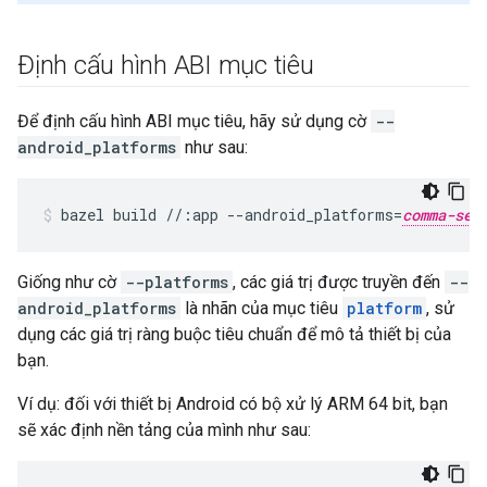
Định cấu hình ABI mục tiêu
Để định cấu hình ABI mục tiêu, hãy sử dụng cờ
--
android_platforms
như sau:
bazel
build
//:app
--android_platforms
=
comma-sep
Giống như cờ
--platforms
, các giá trị được truyền đến
--
android_platforms
là nhãn của mục tiêu
platform
, sử
dụng các giá trị ràng buộc tiêu chuẩn để mô tả thiết bị của
bạn.
Ví dụ: đối với thiết bị Android có bộ xử lý ARM 64 bit, bạn
sẽ xác định nền tảng của mình như sau: