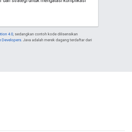
dan strategi untuk mengatasi komplikasi
tion 4.0
, sedangkan contoh kode dilisensikan
e Developers
. Java adalah merek dagang terdaftar dari