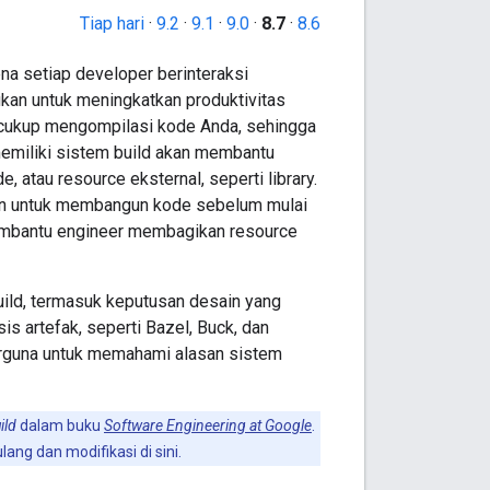
Tiap hari
·
9.2
·
9.1
·
9.0
·
8.7
·
8.6
ena setiap developer berinteraksi
lukan untuk meningkatkan produktivitas
, cukup mengompilasi kode Anda, sehingga
memiliki sistem build akan membantu
 atau resource eksternal, seperti library.
an untuk membangun kode sebelum mulai
embantu engineer membagikan resource
ild, termasuk keputusan desain yang
 artefak, seperti Bazel, Buck, dan
 berguna untuk memahami alasan sistem
ild
dalam buku
Software Engineering at Google
.
ang dan modifikasi di sini.