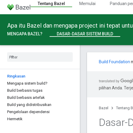
Tentang Bazel
Memulai
Panduan pe
Apa itu Bazel dan mengapa project ini tepat unt
MENGAPA BAZEL?
DASAR-DASAR SISTEM BUILD
Build Foundation
m
Ringkasan
Mengapa sistem build?
pilihan Anda. Te
Build berbasis tugas
Build berbasis artefak
Build yang didistribusikan
Bazel
Tentang B
Pengelolaan dependensi
Dasar-D
Hermetik