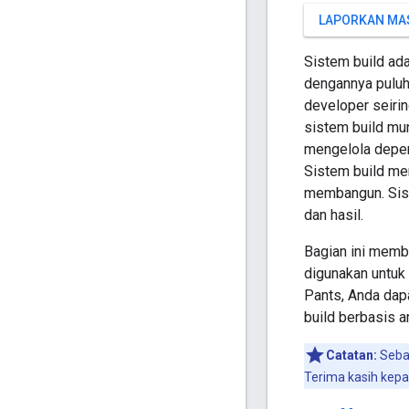
LAPORKAN MA
Sistem build ada
dengannya puluha
developer seiri
sistem build mu
mengelola depend
Sistem build m
membangun. Sist
dan hasil.
Bagian ini memb
digunakan untuk
Pants, Anda dapa
build berbasis 
Catatan:
Sebag
Terima kasih kepad