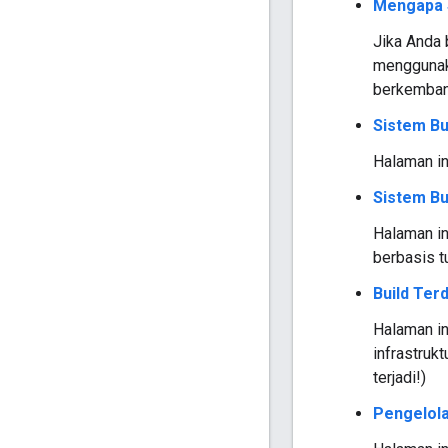
Mengapa 
Jika Anda 
menggunaka
berkemban
Sistem Bu
Halaman in
Sistem Bu
Halaman in
berbasis t
Build Terd
Halaman in
infrastruk
terjadi!)
Pengelol