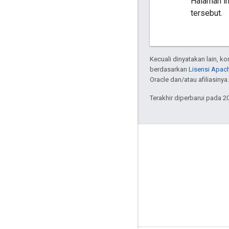
Halaman in
tersebut.
Kecuali dinyatakan lain, k
berdasarkan
Lisensi Apach
Oracle dan/atau afiliasinya.
Terakhir diperbarui pada 2
Tetap terhubung
Blog
GitHub