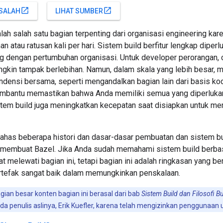
open_in_new
open_in_new
SALAH
LIHAT SUMBER
lah salah satu bagian terpenting dari organisasi engineering kar
n atau ratusan kali per hari. Sistem build berfitur lengkap diper
ng dengan pertumbuhan organisasi. Untuk developer perorangan
ngkin tampak berlebihan. Namun, dalam skala yang lebih besar, 
ensi bersama, seperti mengandalkan bagian lain dari basis kode,
embantu memastikan bahwa Anda memiliki semua yang diperluk
em build juga meningkatkan kecepatan saat disiapkan untuk m
ahas beberapa histori dan dasar-dasar pembuatan dan sistem bu
 membuat Bazel. Jika Anda sudah memahami sistem build berbasis
t melewati bagian ini, tetapi bagian ini adalah ringkasan yang
artefak sangat baik dalam memungkinkan penskalaan.
ian besar konten bagian ini berasal dari bab
Sistem Build dan Filosofi Bu
a penulis aslinya, Erik Kuefler, karena telah mengizinkan penggunaan ul