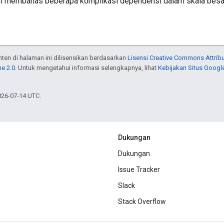
i membahas beberapa komplikasi dependensi dalam skala besar 
onten di halaman ini dilisensikan berdasarkan
Lisensi Creative Commons Attribu
e 2.0
. Untuk mengetahui informasi selengkapnya, lihat
Kebijakan Situs Googl
026-07-14 UTC.
Dukungan
Dukungan
Issue Tracker
Slack
Stack Overflow