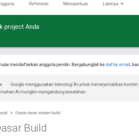
ngguna
Referensi
Memperluas
Lainnya
uk project Anda
ulai mendaftarkan anggota pendiri. Bergabunglah ke
daftar email
, ba
Google menggunakan teknologi AI untuk menerjemahkan konten
rjemahan AI mungkin mengandung kesalahan.
azel
Dasar-dasar sistem build
asar Build