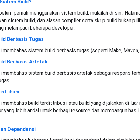
Sistem Build?
belum pernah menggunakan sistem build, mulailah di sini. Hala
n sistem build, dan alasan compiler serta skrip build bukan pili
g melampaui beberapa developer.
ild Berbasis Tugas
i membahas sistem build berbasis tugas (seperti Make, Maven, 
ild Berbasis Artefak
i membahas sistem build berbasis artefak sebagai respons terh
ugas.
istribusi
i membahas build terdistribusi, atau build yang dijalankan di lua
tur yang lebih andal untuk berbagi resource dan membangun hasil 
aan Dependensi