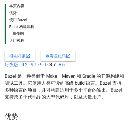
本页内容
优势
使用 Bazel
Bazel 构建流程
操作图
入门教程
open_in_new
open_in_new
报告问题
查看源代码
每夜版
·
9.2
·
9.1
·
9.0
·
8.7
·
8.6
Bazel 是一种类似于 Make、Maven 和 Gradle 的开源构建和
测试工具。它使用人类可读的高级 build 语言。Bazel 支持
多种语言的项目，并可构建适用于多个平台的输出。Bazel
支持跨多个代码库的大型代码库，以及大量用户。
优势