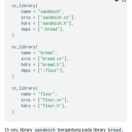
cc_library
(
name
=
"sandwich"
,
srcs
=
[
"sandwich.cc"
],
hdrs
=
[
"sandwich.h"
],
deps
=
[
":bread"
],
)
cc_library
(
name
=
"bread"
,
srcs
=
[
"bread.cc"
],
hdrs
=
[
"bread.h"
],
deps
=
[
":flour"
],
)
cc_library
(
name
=
"flour"
,
srcs
=
[
"flour.cc"
],
hdrs
=
[
"flour.h"
],
)
Di sini, library
sandwich
bergantung pada library
bread
,