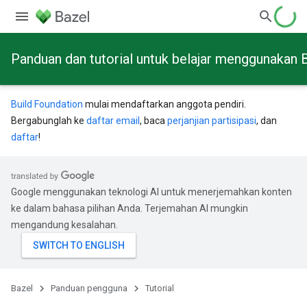
Panduan dan tutorial untuk belajar menggunakan 
Build Foundation
mulai mendaftarkan anggota pendiri.
Bergabunglah ke
daftar email
, baca
perjanjian partisipasi
, dan
daftar
!
Google menggunakan teknologi AI untuk menerjemahkan konten
ke dalam bahasa pilihan Anda. Terjemahan AI mungkin
mengandung kesalahan.
Bazel
Panduan pengguna
Tutorial