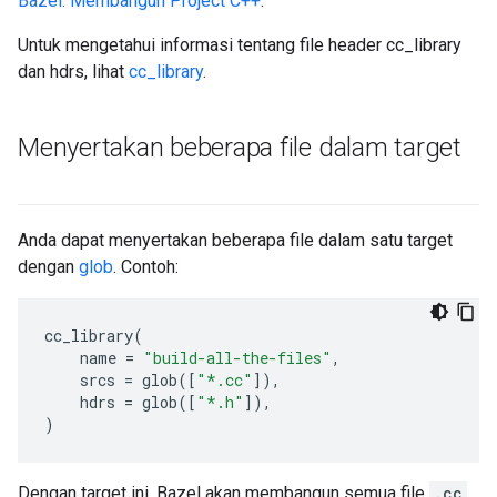
Bazel: Membangun Project C++
.
Untuk mengetahui informasi tentang file header cc_library
dan hdrs, lihat
cc_library
.
Menyertakan beberapa file dalam target
Anda dapat menyertakan beberapa file dalam satu target
dengan
glob
. Contoh:
cc_library
(
name
=
"build-all-the-files"
,
srcs
=
glob
([
"*.cc"
]),
hdrs
=
glob
([
"*.h"
]),
)
Dengan target ini, Bazel akan membangun semua file
.cc