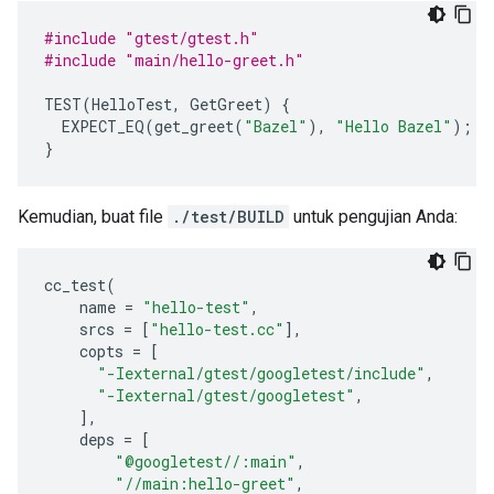
#include
"gtest/gtest.h"
#include
"main/hello-greet.h"
TEST
(
HelloTest
,
GetGreet
)
{
EXPECT_EQ
(
get_greet
(
"Bazel"
),
"Hello Bazel"
);
}
Kemudian, buat file
./test/BUILD
untuk pengujian Anda:
cc_test
(
name
=
"hello-test"
,
srcs
=
[
"hello-test.cc"
],
copts
=
[
"-Iexternal/gtest/googletest/include"
,
"-Iexternal/gtest/googletest"
,
],
deps
=
[
"@googletest//:main"
,
"//main:hello-greet"
,