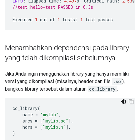
INFO
:
Elapsed
time
:
4.497
s
,
Critical
Path
:
2.53
s
//test:hello-test PASSED in 0.3s
Executed
1
out
of
1
tests
:
1
test
passes
.
Menambahkan dependensi pada library
yang telah dikompilasi sebelumnya
Jika Anda ingin menggunakan library yang hanya memiliki
versi yang dikompilasi (misalnya, header dan file
.so
),
bungkus library tersebut dalam aturan
cc_library
:
cc_library
(
name
=
"mylib"
,
srcs
=
[
"mylib.so"
],
hdrs
=
[
"mylib.h"
],
)