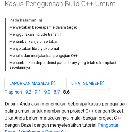
Kasus Penggunaan Build C++ Umum
Pada halaman ini
Menyertakan beberapa file dalam target
Menggunakan include transitif
Menambahkan jalur sertakan
Menyertakan library eksternal
Menulis dan menjalankan pengujian C++
Menambahkan dependensi pada library yang telah dikompilasi
sebelumnya
open_in_new
open_in_new
LAPORKAN MASALAH
LIHAT SUMBER
Tiap hari
·
9.2
·
9.1
·
9.0
·
8.7
·
8.6
Di sini, Anda akan menemukan beberapa kasus penggunaan
paling umum untuk membangun project C++ dengan Bazel.
Jika Anda belum melakukannya, mulai bangun project C++
dengan Bazel dengan menyelesaikan tutorial
Pengantar