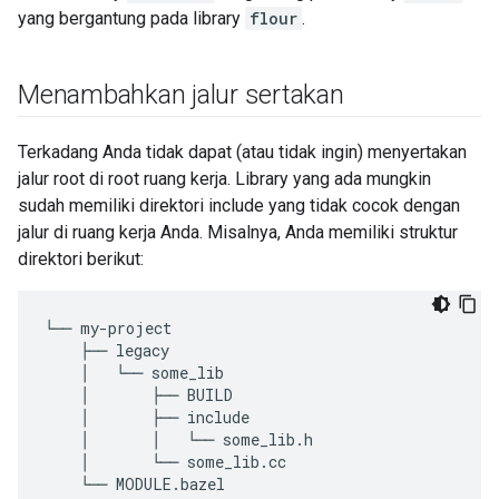
yang bergantung pada library
flour
.
Menambahkan jalur sertakan
Terkadang Anda tidak dapat (atau tidak ingin) menyertakan
jalur root di root ruang kerja. Library yang ada mungkin
sudah memiliki direktori include yang tidak cocok dengan
jalur di ruang kerja Anda. Misalnya, Anda memiliki struktur
direktori berikut:
└──
my
-
project
├──
legacy
│
└──
some_lib
│
├──
BUILD
│
├──
include
│
│
└──
some_lib
.
h
│
└──
some_lib
.
cc
└──
MODULE
.
bazel